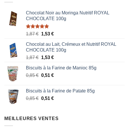
Chocolat Noir au Moringa Nutritif ROYAL
CHOCOLATE 100g
Note
5.00
Le
Le
1,87
€
1,53
€
sur 5
prix
prix
Chocolat au Lait, Crémeux et Nutritif ROYAL
initial
actuel
CHOCOLATE 100g
était :
est :
Le
Le
1,87
€
1,53
€
1,87 €.
1,53 €.
prix
prix
Biscuits à la Farine de Manioc 85g
initial
actuel
Le
Le
0,85
€
était :
0,51
€
est :
prix
prix
1,87 €.
1,53 €.
initial
actuel
Biscuits à la Farine de Patate 85g
était :
est :
Le
Le
0,85
€
0,51
€
0,85 €.
0,51 €.
prix
prix
initial
actuel
était :
est :
MEILLEURES VENTES
0,85 €.
0,51 €.