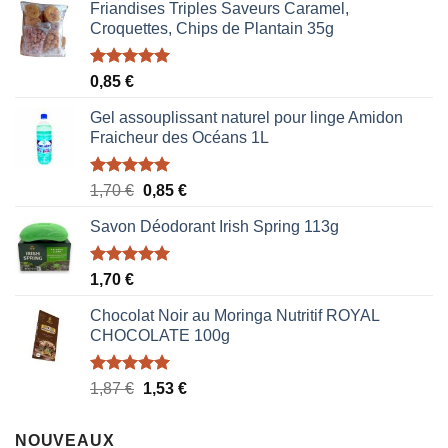
Friandises Triples Saveurs Caramel,
Croquettes, Chips de Plantain 35g
Note
5.00
0,85
€
sur 5
Gel assouplissant naturel pour linge Amidon
Fraicheur des Océans 1L
Note
5.00
Le
Le
1,70
€
0,85
€
sur 5
prix
prix
Savon Déodorant Irish Spring 113g
initial
actuel
était :
est :
1,70 €.
0,85 €.
Note
5.00
1,70
€
sur 5
Chocolat Noir au Moringa Nutritif ROYAL
CHOCOLATE 100g
Note
5.00
Le
Le
1,87
€
1,53
€
sur 5
prix
prix
initial
actuel
NOUVEAUX