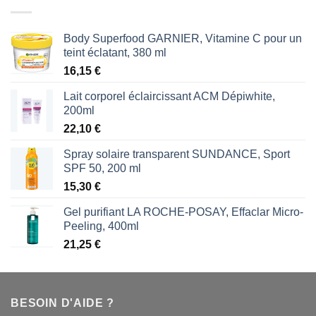
était :
est :
1,87 €.
1,53 €.
Body Superfood GARNIER, Vitamine C pour un
teint éclatant, 380 ml
16,15
€
Lait corporel éclaircissant ACM Dépiwhite,
200ml
22,10
€
Spray solaire transparent SUNDANCE, Sport
SPF 50, 200 ml
15,30
€
Gel purifiant LA ROCHE-POSAY, Effaclar Micro-
Peeling, 400ml
21,25
€
BESOIN D'AIDE ?