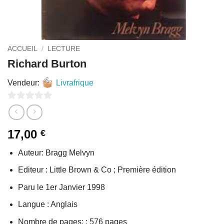
ACCUEIL
/
LECTURE
Richard Burton
Vendeur:
Livrafrique
0
sur
17,00
€
5
Auteur: Bragg Melvyn
Editeur : Little Brown & Co ; Première édition
Paru le 1er Janvier 1998
Langue : Anglais
Nombre de pages: : 576 pages