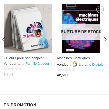
AJOUTER
AJOUTER
À MES
À MES
FAVORIS
FAVORIS
RUPTURE DE STOCK
21 jours pour son conjoint
Machines Electriques
Vendeur:
Famille à coeur
Vendeur:
Librairie Digitale
0
9,35
€
0
42,50
€
sur
sur
5
5
EN PROMOTION