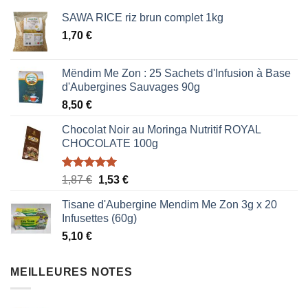
SAWA RICE riz brun complet 1kg
1,70
€
Mëndim Me Zon : 25 Sachets d'Infusion à Base
d'Aubergines Sauvages 90g
8,50
€
Chocolat Noir au Moringa Nutritif ROYAL
CHOCOLATE 100g
Note
5.00
Le
Le
1,87
€
1,53
€
sur 5
prix
prix
Tisane d'Aubergine Mendim Me Zon 3g x 20
initial
actuel
Infusettes (60g)
était :
est :
5,10
€
1,87 €.
1,53 €.
MEILLEURES NOTES