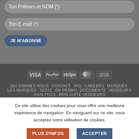
Visa
PayPal
Stripe
MasterCard
Cash
On
QUI SOMMES NOUS
CONTACT
FAQ
CAREERS
MARQUES
Delivery
LES MARQUES
TESTZ
EN PROMO
DOCUMENTS
VENDEURS
ANALYTICS
MDN-SUITE-VENDEURS
IMPRESSION PERSONNALISÉE
MON-TSHIRT
FÊTE DES MÈRES 31 MAI 2026 CAMEROUN
Ce site utilise des cookies pour vous offrir une meilleure
PASS LIVRAISON & SERVICE
expérience de navigation. En naviguant sur ce site, vous
Copyright 2026 ©
MADON DEV
acceptez notre utilisation de cookies.
PLUS D'INFOS
ACCEPTER