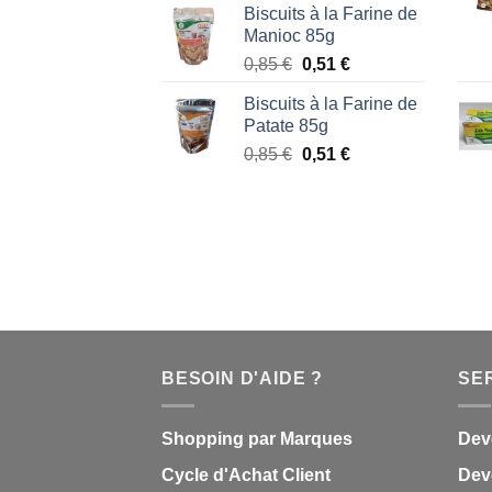
Biscuits à la Farine de
initial
actuel
Manioc 85g
était :
est :
Le
Le
0,85
€
0,51
€
1,87 €.
1,53 €.
prix
prix
Biscuits à la Farine de
initial
actuel
Patate 85g
était :
est :
Le
Le
0,85
€
0,51
€
0,85 €.
0,51 €.
prix
prix
initial
actuel
était :
est :
0,85 €.
0,51 €.
BESOIN D'AIDE ?
SE
Shopping par Marques
Dev
Cycle d'Achat Client
Deve