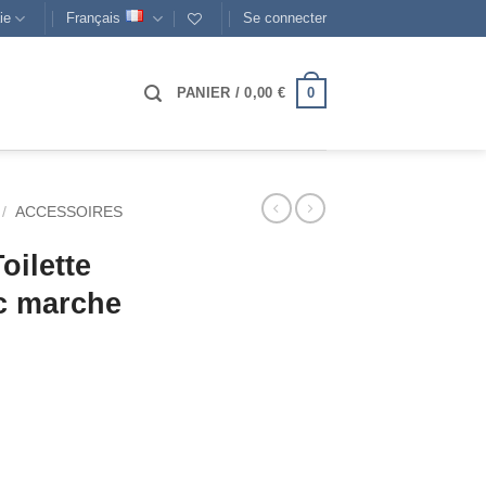
ie
Français
Se connecter
0
PANIER /
0,00
€
/
ACCESSOIRES
oilette
c marche