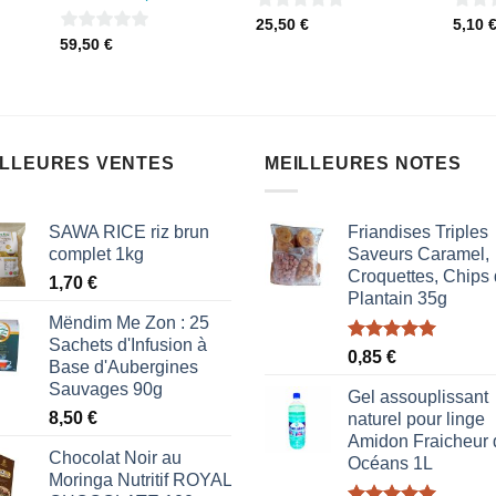
0
0
25,50
€
5,10
0
59,50
€
sur
sur
sur
5
5
l
5
€.
ILLEURES VENTES
MEILLEURES NOTES
SAWA RICE riz brun
Friandises Triples
complet 1kg
Saveurs Caramel,
Croquettes, Chips
1,70
€
Plantain 35g
Mëndim Me Zon : 25
Sachets d'Infusion à
Note
5.00
0,85
€
Base d'Aubergines
sur 5
Sauvages 90g
Gel assouplissant
8,50
€
naturel pour linge
Amidon Fraicheur 
Chocolat Noir au
Océans 1L
Moringa Nutritif ROYAL