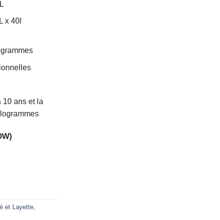
L
L x 40l
ilogrammes
tionnelles
 10 ans et la
 kilogrammes
OW)
é et Layette
,