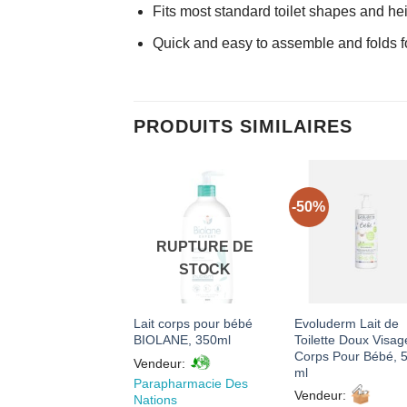
Fits most standard toilet shapes and he
Quick and easy to assemble and folds f
PRODUITS SIMILAIRES
-50%
AJOUTER
AJOUTER
AJOUTE
À MES
À MES
À MES
FAVORIS
FAVORIS
FAVORI
RUPTURE DE
STOCK
Lait corps pour bébé
Evoluderm Lait de
ture De Grossesse
BIOLANE, 350ml
Toilette Doux Visag
eur:
Corps Pour Bébé, 
Vendeur:
inteEtEpanouie
ml
Parapharmacie Des
Vendeur:
Nations