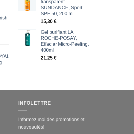
transparent
SUNDANCE, Sport
SPF 50, 200 ml
rish
l
15,30
€
€.
Gel purifiant LA
ROCHE-POSAY,
Effaclar Micro-Peeling,
400ml
ROYAL
21,25
€
g
l
€.
INFOLETTRE
Informez moi des promotions et
nouveautés!