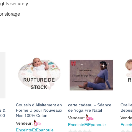
ights securely
or storage
R
AJOUTER
AJOUTER
À MES
À MES
S
FAVORIS
FAVORIS
RUPTURE DE
R
STOCK
Coussin d’Allaitement en
carte cadeau – Séance
Oreill
e &
Forme U pour Nouveaux
de Yoga Pré Natal
Bébés
500
Nés 100% Coton
Vendeur:
Vende
Vendeur:
EnceinteEtEpanouie
Encei
EnceinteEtEpanouie