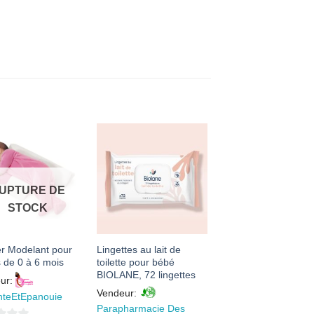
AJOUTER
AJOUTER
À MES
À MES
FAVORIS
FAVORIS
UPTURE DE
STOCK
er Modelant pour
Lingettes au lait de
 de 0 à 6 mois
toilette pour bébé
BIOLANE, 72 lingettes
ur:
Vendeur:
nteEtEpanouie
Parapharmacie Des