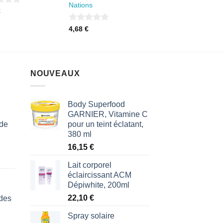
Nations
€
0
4,68
€
sur
5
NOUVEAUX
Body Superfood
GARNIER, Vitamine C
 de
pour un teint éclatant,
380 ml
16,15
€
Lait corporel
éclaircissant ACM
Dépiwhite, 200ml
22,10
€
des
Spray solaire