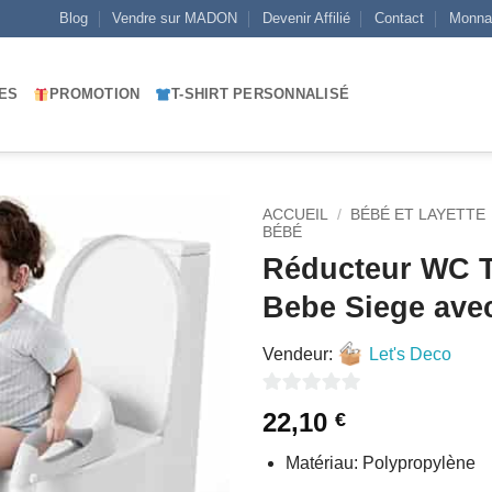
Blog
Vendre sur MADON
Devenir Affilié
Contact
Monna
ES
PROMOTION
T-SHIRT PERSONNALISÉ
ACCUEIL
/
BÉBÉ ET LAYETTE
BÉBÉ
Réducteur WC T
AJOUTER
À MES
Bebe Siege ave
FAVORIS
Vendeur:
Let's Deco
0
22,10
€
sur
Matériau: Polypropylène
5