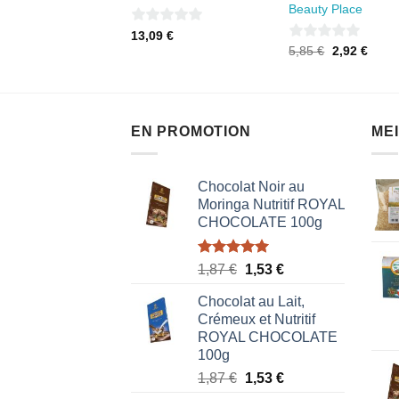
83
€
Beauty Place
0
13,09
€
0
Le
Le
5,85
€
2,92
€
sur
prix
prix
sur
5
initial
actue
était :
est :
5
5,85 €.
2,92 
EN PROMOTION
ME
Chocolat Noir au
Moringa Nutritif ROYAL
CHOCOLATE 100g
Note
5.00
Le
Le
1,87
€
1,53
€
sur 5
prix
prix
Chocolat au Lait,
initial
actuel
Crémeux et Nutritif
était :
est :
ROYAL CHOCOLATE
1,87 €.
1,53 €.
100g
Le
Le
1,87
€
1,53
€
prix
prix