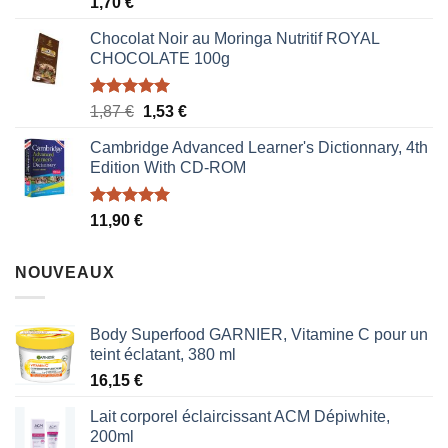
Note
5.00
1,70
€
sur 5
Chocolat Noir au Moringa Nutritif ROYAL
CHOCOLATE 100g
Note
5.00
Le
Le
1,87
€
1,53
€
sur 5
prix
prix
Cambridge Advanced Learner's Dictionnary, 4th
initial
actuel
Edition With CD-ROM
était :
est :
1,87 €.
1,53 €.
Note
5.00
11,90
€
sur 5
NOUVEAUX
Body Superfood GARNIER, Vitamine C pour un
teint éclatant, 380 ml
16,15
€
Lait corporel éclaircissant ACM Dépiwhite,
200ml