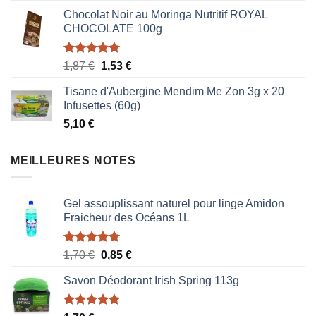
Chocolat Noir au Moringa Nutritif ROYAL
CHOCOLATE 100g
Note
5.00
Le
Le
1,87
€
1,53
€
sur 5
prix
prix
Tisane d'Aubergine Mendim Me Zon 3g x 20
initial
actuel
Infusettes (60g)
était :
est :
5,10
€
1,87 €.
1,53 €.
MEILLEURES NOTES
Gel assouplissant naturel pour linge Amidon
Fraicheur des Océans 1L
Note
5.00
Le
Le
1,70
€
0,85
€
sur 5
prix
prix
Savon Déodorant Irish Spring 113g
initial
actuel
était :
est :
1,70 €.
0,85 €.