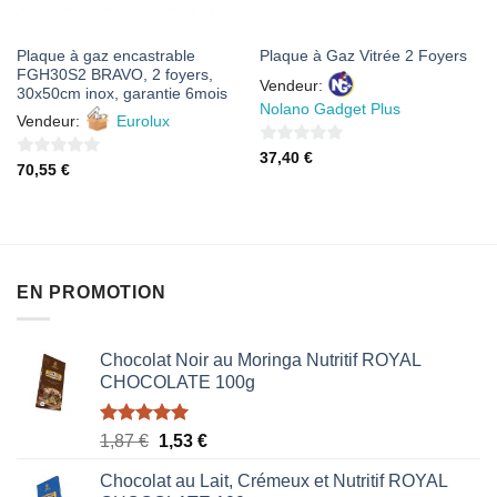
Plaque à gaz encastrable
Plaque à Gaz Vitrée 2 Foyers
FGH30S2 BRAVO, 2 foyers,
Vendeur:
30x50cm inox, garantie 6mois
Nolano Gadget Plus
Vendeur:
Eurolux
0
37,40
€
0
70,55
€
sur
sur
5
5
EN PROMOTION
Chocolat Noir au Moringa Nutritif ROYAL
CHOCOLATE 100g
Note
5.00
Le
Le
1,87
€
1,53
€
sur 5
prix
prix
Chocolat au Lait, Crémeux et Nutritif ROYAL
initial
actuel