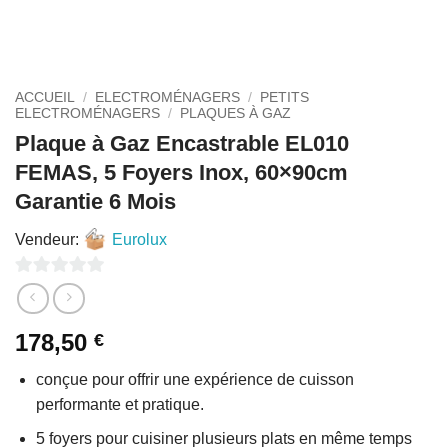
ACCUEIL
/
ELECTROMÉNAGERS
/
PETITS
ELECTROMÉNAGERS
/
PLAQUES À GAZ
Plaque à Gaz Encastrable EL010
FEMAS, 5 Foyers Inox, 60×90cm
Garantie 6 Mois
Vendeur:
Eurolux
0
sur
178,50
€
5
conçue pour offrir une expérience de cuisson
performante et pratique.
5 foyers pour cuisiner plusieurs plats en même temps