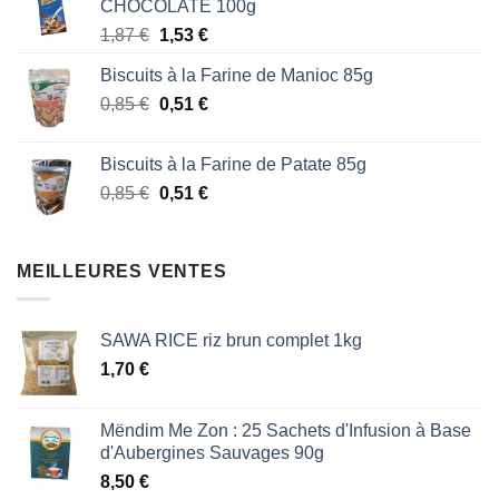
CHOCOLATE 100g
était :
est :
Le
Le
1,87
€
1,53
€
1,87 €.
1,53 €.
prix
prix
Biscuits à la Farine de Manioc 85g
initial
actuel
Le
Le
0,85
€
était :
0,51
€
est :
prix
prix
1,87 €.
1,53 €.
initial
actuel
Biscuits à la Farine de Patate 85g
était :
est :
Le
Le
0,85
€
0,51
€
0,85 €.
0,51 €.
prix
prix
initial
actuel
était :
est :
MEILLEURES VENTES
0,85 €.
0,51 €.
SAWA RICE riz brun complet 1kg
1,70
€
Mëndim Me Zon : 25 Sachets d'Infusion à Base
d'Aubergines Sauvages 90g
8,50
€