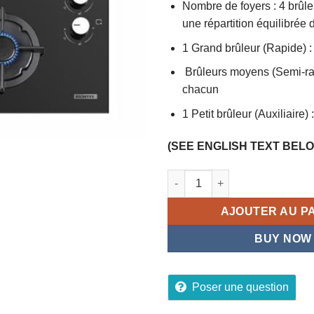
Nombre de foyers : 4 brûl
5
une répartition équilibrée 
1 Grand brûleur (Rapide) 
Brûleurs moyens (Semi-ra
chacun
1 Petit brûleur (Auxiliaire)
(SEE ENGLISH TEXT BEL
quantité de Plaque à gaz enca
AJOUTER AU P
BUY NOW
Poser une question