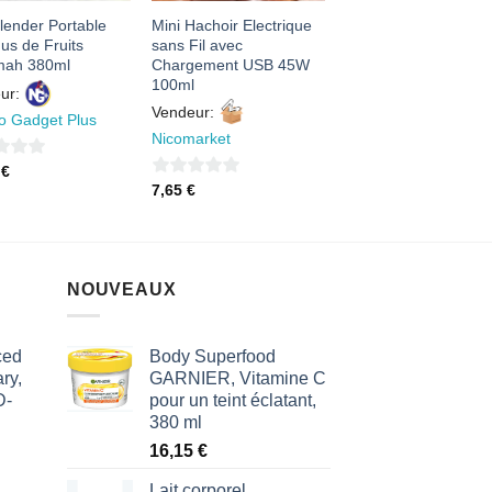
lender Portable
Mini Hachoir Electrique
us de Fruits
sans Fil avec
mah 380ml
Chargement USB 45W
100ml
ur:
Vendeur:
o Gadget Plus
Nicomarket
5
€
0
7,65
€
sur
5
NOUVEAUX
ced
Body Superfood
ry,
GARNIER, Vitamine C
D-
pour un teint éclatant,
380 ml
16,15
€
Lait corporel