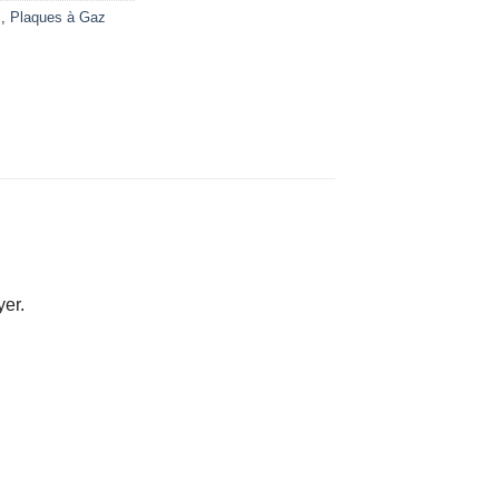
s
,
Plaques à Gaz
yer.