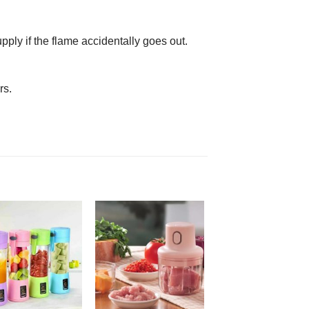
ply if the flame accidentally goes out.
rs.
AJOUTER
AJOUTER
À MES
À MES
FAVORIS
FAVORIS