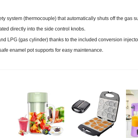
y system (thermocouple) that automatically shuts off the gas sup
ated directly into the side control knobs.
nd LPG (gas cylinder) thanks to the included conversion injecto
-safe enamel pot supports for easy maintenance.
R
AJOUTER
AJOUTER
À MES
À MES
S
FAVORIS
FAVORIS