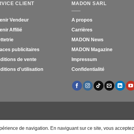
RVICE CLIENT
MADON SARL
1,70 €.
0,85 
enir Vendeur
A propos
nir Affilié
Carrières
ettetrie
MADON News
aces publicitaires
MADON Magazine
ditions de vente
Impressum
itions d'utilisation
Confidentialité
S
MARQUES
LES MARQUES
TESTZ
EN PROMO
DOCUMENTS
VEN
FÊTE DES MÈRES 31 MAI 2026 CAMEROUN
PASS LIVRAISON & SERV
expérience de navigation. En naviguant sur ce site, vous acceptez