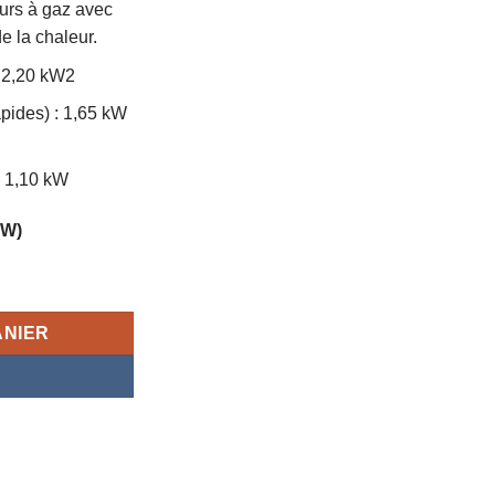
eurs à gaz avec
de la chaleur.
: 2,20 kW2
pides) : 1,65 kW
 : 1,10 kW
OW)
strable KUMTEL, KO-40TAHF, 4 bruleurs, garantie 6mois
ANIER