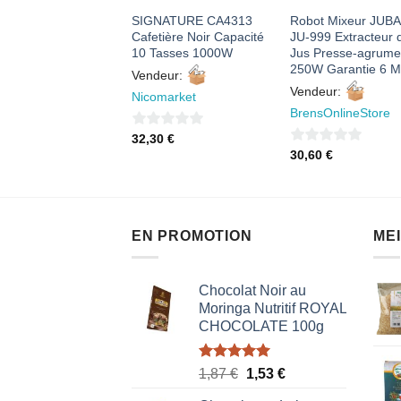
à Repasser
SIGNATURE CA4313
Robot Mixeur JUB
SAT SS-IR500 Plat
Cafetière Noir Capacité
JU-999 Extracteur 
melle Anti-adhésive
10 Tasses 1000W
Jus Presse-agrum
/Blanc 40ml
250W Garantie 6 M
Vendeur:
ntie 1 An
Vendeur:
Nicomarket
eur:
starsat
BrensOnlineStore
0
32,30
€
Le
Le
0
€
7,65
€
0
30,60
€
sur
prix
prix
sur
initial
actuel
5
était :
est :
5
8,50 €.
7,65 €.
EN PROMOTION
ME
Chocolat Noir au
Moringa Nutritif ROYAL
CHOCOLATE 100g
Note
5.00
Le
Le
1,87
€
1,53
€
sur 5
prix
prix