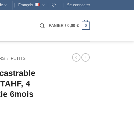
ie
Français
Se connecter
0
PANIER /
0,00
€
RS
/
PETITS
castrable
TAHF, 4
tie 6mois