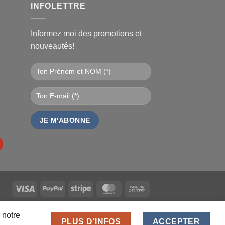
€.
INFOLETTRE
Informez moi des promotions et
nouveautés!
Visa
PayPal
Stripe
MasterCard
Cash
On
DEURS
ANALYTICS
MDN-SUITE-VENDEURS
Delivery
ICE
 notre
PLUS D'INFOS
ACCEPTER