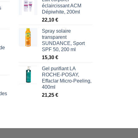
éclaircissant ACM
s
Dépiwhite, 200ml
22,10
€
Spray solaire
transparent
SUNDANCE, Sport
 de
SPF 50, 200 ml
15,30
€
Gel purifiant LA
ROCHE-POSAY,
Effaclar Micro-Peeling,
400ml
des
21,25
€
l