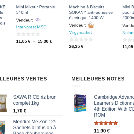
AKE
Mini Mixeur Portable
Machine à Biscuits
Mini B
de
340ml
SOKANY anti-adhésive
pour J
es
électrique 1400 W
2000
Vendeur:
ois
Vendeur:
Vende
Inter-prest MSC
Virgymarket
Nolan
0
Plage
11,05
€
–
15,30
€
de
0
0
26,35
€
11,0
sur
prix :
sur
sur
11,05 €
5
à
5
5
15,30 €
ILLEURES VENTES
MEILLEURES NOTES
SAWA RICE riz brun
Cambridge Advan
complet 1kg
Learner's Dictionna
4th Edition With C
1,70
€
ROM
Mëndim Me Zon : 25
Sachets d'Infusion à
Note
5.00
11,90
€
Base d'Aubergines