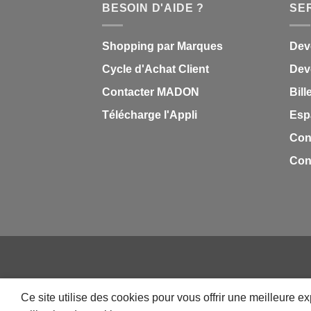
BESOIN D'AIDE ?
SE
Shopping par Marques
Dev
Cycle d'Achat Client
Deve
Contacter MADON
Bill
Télécharge l'Appli
Esp
Con
Cond
QUI SOMMES NOUS
CONTACT
FAQ
CAREER
IMPRESSION PERSONNALISÉE
MON-TSHIRT
Ce site utilise des cookies pour vous offrir une meilleure 