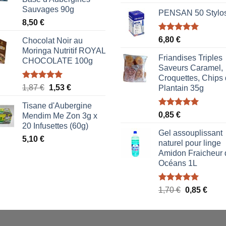
sur 5
Sauvages 90g
PENSAN 50 Stylo
8,50
€
Note
5.00
6,80
€
Chocolat Noir au
sur 5
Moringa Nutritif ROYAL
Friandises Triples
CHOCOLATE 100g
Saveurs Caramel,
Croquettes, Chips
Note
5.00
Le
Le
1,87
€
1,53
€
Plantain 35g
sur 5
prix
prix
Tisane d'Aubergine
initial
actuel
Note
5.00
0,85
€
Mendim Me Zon 3g x
était :
est :
sur 5
20 Infusettes (60g)
1,87 €.
1,53 €.
Gel assouplissant
5,10
€
naturel pour linge
Amidon Fraicheur 
Océans 1L
Note
5.00
Le
Le
1,70
€
0,85
€
sur 5
prix
prix
initial
actue
était :
est :