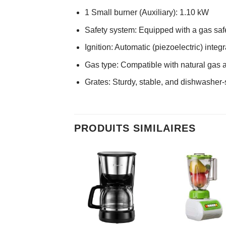
1 Small burner (Auxiliary): 1.10 kW
Safety system: Equipped with a gas safet
Ignition: Automatic (piezoelectric) integr
Gas type: Compatible with natural gas a
Grates: Sturdy, stable, and dishwasher
PRODUITS SIMILAIRES
%
AJOUTER
AJOUTER
AJOUTE
À MES
À MES
À MES
FAVORIS
FAVORIS
FAVORI