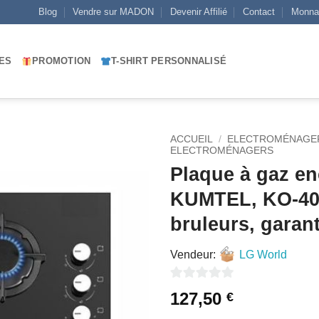
Blog
Vendre sur MADON
Devenir Affilié
Contact
Monna
ES
PROMOTION
T-SHIRT PERSONNALISÉ
ACCUEIL
/
ELECTROMÉNAGE
ELECTROMÉNAGERS
Plaque à gaz en
AJOUTER
À MES
KUMTEL, KO-40
FAVORIS
bruleurs, garan
Vendeur:
LG World
0
127,50
€
sur