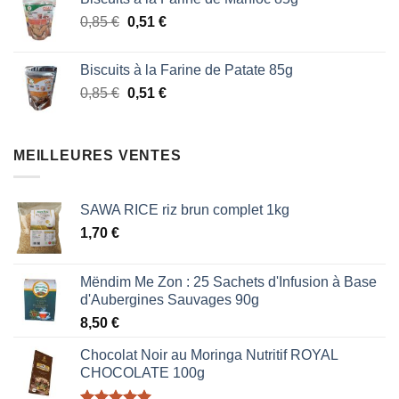
initial
actuel
Le
Le
0,85
€
était :
0,51
€
est :
prix
prix
1,87 €.
1,53 €.
initial
actuel
Biscuits à la Farine de Patate 85g
était :
est :
Le
Le
0,85
€
0,51
€
0,85 €.
0,51 €.
prix
prix
initial
actuel
était :
est :
MEILLEURES VENTES
0,85 €.
0,51 €.
SAWA RICE riz brun complet 1kg
1,70
€
Mëndim Me Zon : 25 Sachets d'Infusion à Base
d'Aubergines Sauvages 90g
8,50
€
Chocolat Noir au Moringa Nutritif ROYAL
CHOCOLATE 100g