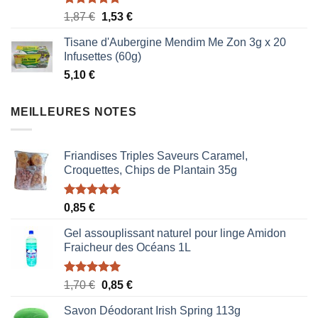
Note
5.00
Le
Le
1,87
€
1,53
€
sur 5
prix
prix
Tisane d'Aubergine Mendim Me Zon 3g x 20
initial
actuel
Infusettes (60g)
était :
est :
5,10
€
1,87 €.
1,53 €.
MEILLEURES NOTES
Friandises Triples Saveurs Caramel,
Croquettes, Chips de Plantain 35g
Note
5.00
0,85
€
sur 5
Gel assouplissant naturel pour linge Amidon
Fraicheur des Océans 1L
Note
5.00
Le
Le
1,70
€
0,85
€
sur 5
prix
prix
Savon Déodorant Irish Spring 113g
initial
actuel