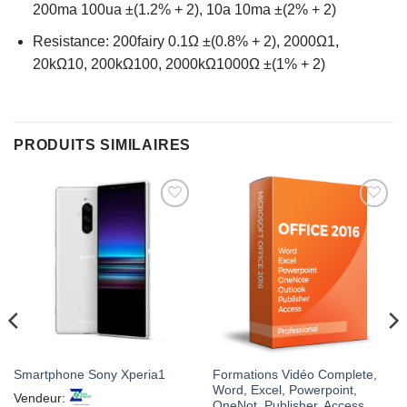
200ma 100ua ±(1.2% + 2), 10a 10ma ±(2% + 2)
Resistance: 200fairy 0.1Ω ±(0.8% + 2), 2000Ω1,
20kΩ10, 200kΩ100, 2000kΩ1000Ω ±(1% + 2)
PRODUITS SIMILAIRES
AJOUTER
AJOUTER
À MES
À MES
FAVORIS
FAVORIS
Formations Vidéo Complete,
Smartphone Sony Xperia1
Word, Excel, Powerpoint,
Vendeur:
OneNot, Publisher, Access