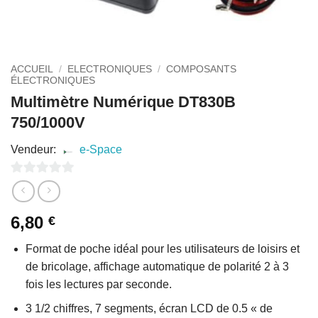
ACCUEIL
/
ELECTRONIQUES
/
COMPOSANTS
ÉLECTRONIQUES
Multimètre Numérique DT830B
750/1000V
Vendeur:
e-Space
0
sur
6,80
€
5
Format de poche idéal pour les utilisateurs de loisirs et
de bricolage, affichage automatique de polarité 2 à 3
fois les lectures par seconde.
3 1/2 chiffres, 7 segments, écran LCD de 0.5 « de