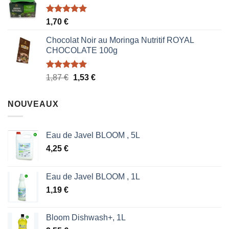
était :
est :
1,70 €.
0,85 €.
Note
5.00
1,70
€
sur 5
Chocolat Noir au Moringa Nutritif ROYAL
CHOCOLATE 100g
Note
5.00
Le
Le
1,87
€
1,53
€
sur 5
prix
prix
initial
actuel
NOUVEAUX
était :
est :
1,87 €.
1,53 €.
Eau de Javel BLOOM , 5L
4,25
€
Eau de Javel BLOOM , 1L
1,19
€
Bloom Dishwash+, 1L