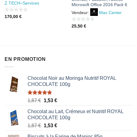
Z.TECH~Services
Microsoft Office 2016 Pack 6
Vendeur:
Max Center
0
170,00
€
sur
0
25,50
€
5
sur
5
EN PROMOTION
Chocolat Noir au Moringa Nutritif ROYAL
CHOCOLATE 100g
Note
5.00
Le
Le
1,87
€
1,53
€
sur 5
prix
prix
Chocolat au Lait, Crémeux et Nutritif ROYAL
initial
actuel
CHOCOLATE 100g
était :
est :
Le
Le
1,87
€
1,53
€
1,87 €.
1,53 €.
prix
prix
Biscuits à la Farine de Manioc 85g