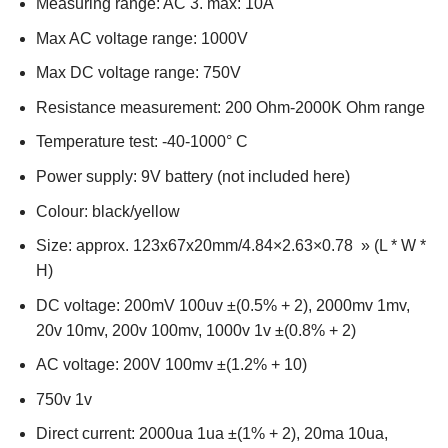
Measuring range: AC 3. max: 10A
Max AC voltage range: 1000V
Max DC voltage range: 750V
Resistance measurement: 200 Ohm-2000K Ohm range
Temperature test: -40-1000° C
Power supply: 9V battery (not included here)
Colour: black/yellow
Size: approx. 123x67x20mm/4.84×2.63×0.78 » (L * W *
H)
DC voltage: 200mV 100uv ±(0.5% + 2), 2000mv 1mv,
20v 10mv, 200v 100mv, 1000v 1v ±(0.8% + 2)
AC voltage: 200V 100mv ±(1.2% + 10)
750v 1v
Direct current: 2000ua 1ua ±(1% + 2), 20ma 10ua,