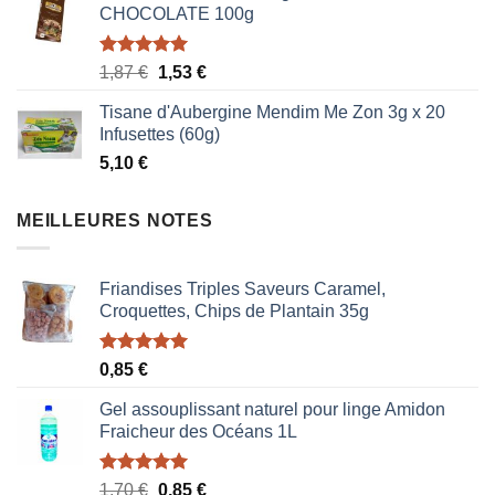
CHOCOLATE 100g
Note
5.00
Le
Le
1,87
€
1,53
€
sur 5
prix
prix
Tisane d'Aubergine Mendim Me Zon 3g x 20
initial
actuel
Infusettes (60g)
était :
est :
5,10
€
1,87 €.
1,53 €.
MEILLEURES NOTES
Friandises Triples Saveurs Caramel,
Croquettes, Chips de Plantain 35g
Note
5.00
0,85
€
sur 5
Gel assouplissant naturel pour linge Amidon
Fraicheur des Océans 1L
Note
5.00
Le
Le
1,70
€
0,85
€