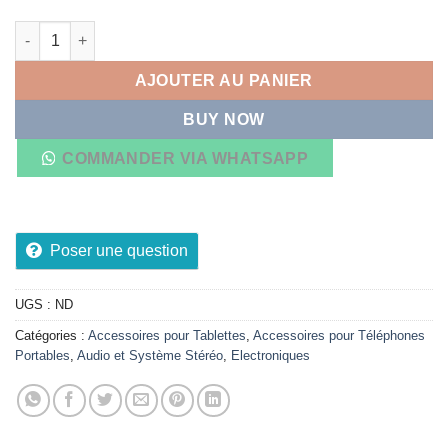
quantité de Casque Ecouteur Circum-Aural sans Fil JBL Tune 
AJOUTER AU PANIER
BUY NOW
COMMANDER VIA WHATSAPP
Poser une question
UGS :
ND
Catégories :
Accessoires pour Tablettes
,
Accessoires pour Téléphones
Portables
,
Audio et Système Stéréo
,
Electroniques