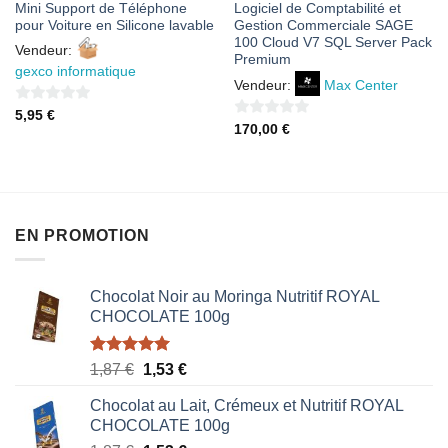
Mini Support de Téléphone
Logiciel de Comptabilité et
pour Voiture en Silicone lavable
Gestion Commerciale SAGE
100 Cloud V7 SQL Server Pack
Vendeur:
Premium
gexco informatique
Vendeur:
Max Center
0
5,95
€
0
170,00
€
sur
sur
5
5
EN PROMOTION
Chocolat Noir au Moringa Nutritif ROYAL
CHOCOLATE 100g
Note
5.00
Le
Le
1,87
€
1,53
€
sur 5
prix
prix
Chocolat au Lait, Crémeux et Nutritif ROYAL
initial
actuel
CHOCOLATE 100g
était :
est :