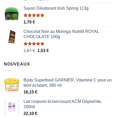
sur 5
prix
prix
Savon Déodorant Irish Spring 113g
initial
actuel
était :
est :
1,70 €.
0,85 €.
Note
5.00
1,70
€
sur 5
Chocolat Noir au Moringa Nutritif ROYAL
CHOCOLATE 100g
Note
5.00
Le
Le
1,87
€
1,53
€
sur 5
prix
prix
initial
actuel
NOUVEAUX
était :
est :
1,87 €.
1,53 €.
Body Superfood GARNIER, Vitamine C pour un
teint éclatant, 380 ml
16,15
€
Lait corporel éclaircissant ACM Dépiwhite,
200ml
22,10
€