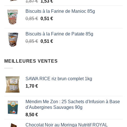
Le
Le
1,87
€
1,53
€
1,87 €.
1,53 €.
prix
prix
Biscuits à la Farine de Manioc 85g
initial
actuel
Le
Le
0,85
€
était :
0,51
€
est :
prix
prix
1,87 €.
1,53 €.
initial
actuel
Biscuits à la Farine de Patate 85g
était :
est :
Le
Le
0,85
€
0,51
€
0,85 €.
0,51 €.
prix
prix
initial
actuel
était :
est :
MEILLEURES VENTES
0,85 €.
0,51 €.
SAWA RICE riz brun complet 1kg
1,70
€
Mëndim Me Zon : 25 Sachets d'Infusion à Base
d'Aubergines Sauvages 90g
8,50
€
Chocolat Noir au Moringa Nutritif ROYAL