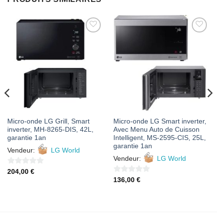
AJOUTER
AJOUTER
À MES
À MES
FAVORIS
FAVORIS
Micro-onde LG Grill, Smart
Micro-onde LG Smart inverter,
inverter, MH-8265-DIS, 42L,
Avec Menu Auto de Cuisson
garantie 1an
Intelligent, MS-2595-CIS, 25L,
garantie 1an
Vendeur:
LG World
Vendeur:
LG World
0
204,00
€
0
136,00
€
sur
sur
5
5