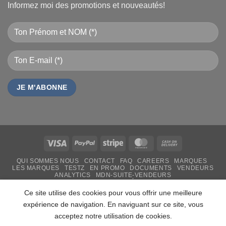
Informez moi des promotions et nouveautés!
Visa
PayPal
Stripe
MasterCard
Cash
On
QUI SOMMES NOUS
CONTACT
FAQ
CAREERS
MARQUES
Delivery
LES MARQUES
TESTZ
EN PROMO
DOCUMENTS
VENDEURS
ANALYTICS
MDN-SUITE-VENDEURS
IMPRESSION PERSONNALISÉE
MON-TSHIRT
FÊTE DES MÈRES 31 MAI 2026 CAMEROUN
Ce site utilise des cookies pour vous offrir une meilleure
PASS LIVRAISON & SERVICE
expérience de navigation. En naviguant sur ce site, vous
Copyright 2026 ©
MADON DEV
acceptez notre utilisation de cookies.