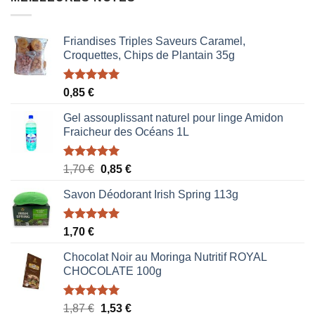
Friandises Triples Saveurs Caramel,
Croquettes, Chips de Plantain 35g
Note
5.00
0,85
€
sur 5
Gel assouplissant naturel pour linge Amidon
Fraicheur des Océans 1L
Note
5.00
Le
Le
1,70
€
0,85
€
sur 5
prix
prix
Savon Déodorant Irish Spring 113g
initial
actuel
était :
est :
1,70 €.
0,85 €.
Note
5.00
1,70
€
sur 5
Chocolat Noir au Moringa Nutritif ROYAL
CHOCOLATE 100g
Note
5.00
Le
Le
1,87
€
1,53
€