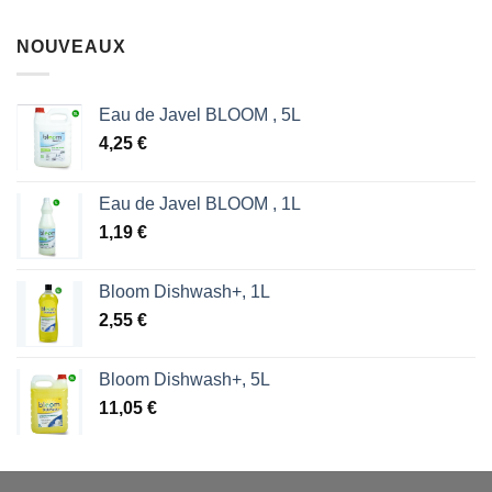
sur 5
prix
prix
initial
actuel
NOUVEAUX
était :
est :
1,87 €.
1,53 €.
Eau de Javel BLOOM , 5L
4,25
€
Eau de Javel BLOOM , 1L
1,19
€
Bloom Dishwash+, 1L
2,55
€
Bloom Dishwash+, 5L
11,05
€