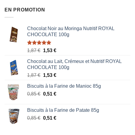
EN PROMOTION
Chocolat Noir au Moringa Nutritif ROYAL
CHOCOLATE 100g
Note
5.00
Le
Le
1,87
€
1,53
€
sur 5
prix
prix
Chocolat au Lait, Crémeux et Nutritif ROYAL
initial
actuel
CHOCOLATE 100g
était :
est :
Le
Le
1,87
€
1,53
€
1,87 €.
1,53 €.
prix
prix
Biscuits à la Farine de Manioc 85g
initial
actuel
Le
Le
0,85
€
était :
0,51
€
est :
prix
prix
1,87 €.
1,53 €.
initial
actuel
Biscuits à la Farine de Patate 85g
était :
est :
Le
Le
0,85
€
0,51
€
0,85 €.
0,51 €.
prix
prix
initial
actuel