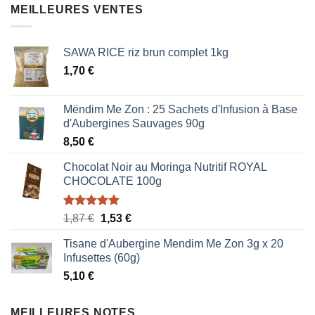
était :
est :
MEILLEURES VENTES
0,85 €.
0,51 €.
SAWA RICE riz brun complet 1kg
1,70
€
Mëndim Me Zon : 25 Sachets d'Infusion à Base
d'Aubergines Sauvages 90g
8,50
€
Chocolat Noir au Moringa Nutritif ROYAL
CHOCOLATE 100g
Note
5.00
Le
Le
1,87
€
1,53
€
sur 5
prix
prix
Tisane d'Aubergine Mendim Me Zon 3g x 20
initial
actuel
Infusettes (60g)
était :
est :
5,10
€
1,87 €.
1,53 €.
MEILLEURES NOTES