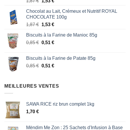
Note
5.00
Le
Le
1,87
€
1,53
€
sur 5
prix
prix
Chocolat au Lait, Crémeux et Nutritif ROYAL
initial
actuel
CHOCOLATE 100g
était :
est :
Le
Le
1,87
€
1,53
€
1,87 €.
1,53 €.
prix
prix
Biscuits à la Farine de Manioc 85g
initial
actuel
Le
Le
0,85
€
était :
0,51
€
est :
prix
prix
1,87 €.
1,53 €.
initial
actuel
Biscuits à la Farine de Patate 85g
était :
est :
Le
Le
0,85
€
0,51
€
0,85 €.
0,51 €.
prix
prix
initial
actuel
était :
est :
MEILLEURES VENTES
0,85 €.
0,51 €.
SAWA RICE riz brun complet 1kg
1,70
€
Mëndim Me Zon : 25 Sachets d'Infusion à Base