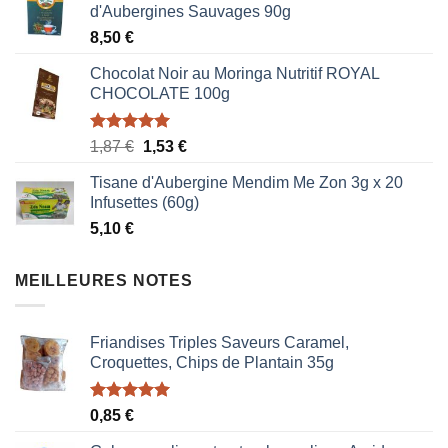
d'Aubergines Sauvages 90g
8,50
€
Chocolat Noir au Moringa Nutritif ROYAL
CHOCOLATE 100g
Note
5.00
Le
Le
1,87
€
1,53
€
sur 5
prix
prix
Tisane d'Aubergine Mendim Me Zon 3g x 20
initial
actuel
Infusettes (60g)
était :
est :
5,10
€
1,87 €.
1,53 €.
MEILLEURES NOTES
Friandises Triples Saveurs Caramel,
Croquettes, Chips de Plantain 35g
Note
5.00
0,85
€
sur 5