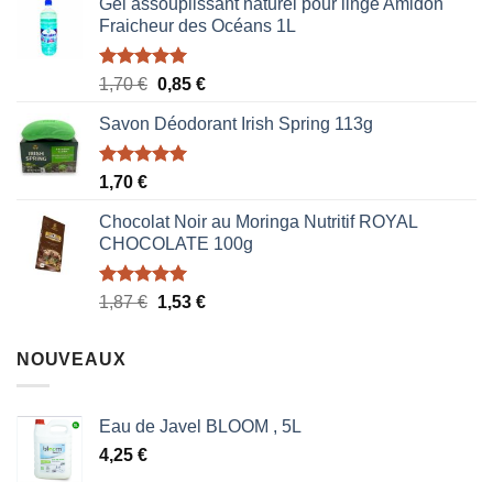
Gel assouplissant naturel pour linge Amidon
Fraicheur des Océans 1L
Note
5.00
Le
Le
1,70
€
0,85
€
sur 5
prix
prix
Savon Déodorant Irish Spring 113g
initial
actuel
était :
est :
1,70 €.
0,85 €.
Note
5.00
1,70
€
sur 5
Chocolat Noir au Moringa Nutritif ROYAL
CHOCOLATE 100g
Note
5.00
Le
Le
1,87
€
1,53
€
sur 5
prix
prix
initial
actuel
NOUVEAUX
était :
est :
1,87 €.
1,53 €.
Eau de Javel BLOOM , 5L
4,25
€