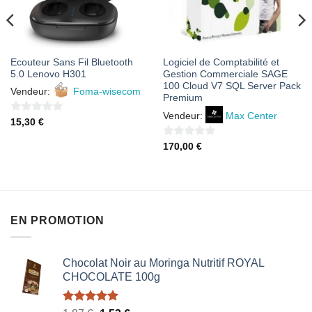
Ecouteur Sans Fil Bluetooth
Logiciel de Comptabilité et
5.0 Lenovo H301
Gestion Commerciale SAGE
100 Cloud V7 SQL Server Pack
Vendeur:
Foma-wisecom
Premium
Vendeur:
Max Center
0
15,30
€
sur
0
170,00
€
5
sur
5
EN PROMOTION
Chocolat Noir au Moringa Nutritif ROYAL
CHOCOLATE 100g