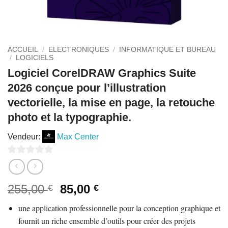
ACCUEIL
/
ELECTRONIQUES
/
INFORMATIQUE ET BUREAU
/
LOGICIELS
Logiciel CorelDRAW Graphics Suite
2026 conçue pour l’illustration
vectorielle, la mise en page, la retouche
photo et la typographie.
Vendeur:
Max Center
0
sur
Le
Le
255,00
85,00
€
€
5
prix
prix
une application professionnelle pour la conception graphique et
initial
actuel
fournit un riche ensemble d’outils pour créer des projets
était :
est :