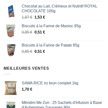
sur 5
prix
prix
Chocolat au Lait, Crémeux et Nutritif ROYAL
initial
actuel
CHOCOLATE 100g
était :
est :
Le
Le
1,87
€
1,53
€
1,87 €.
1,53 €.
prix
prix
Biscuits à la Farine de Manioc 85g
initial
actuel
Le
Le
0,85
€
était :
0,51
€
est :
prix
prix
1,87 €.
1,53 €.
initial
actuel
Biscuits à la Farine de Patate 85g
était :
est :
Le
Le
0,85
€
0,51
€
0,85 €.
0,51 €.
prix
prix
initial
actuel
était :
est :
MEILLEURES VENTES
0,85 €.
0,51 €.
SAWA RICE riz brun complet 1kg
1,70
€
Mëndim Me Zon : 25 Sachets d'Infusion à Base
d'Aubergines Sauvages 90g