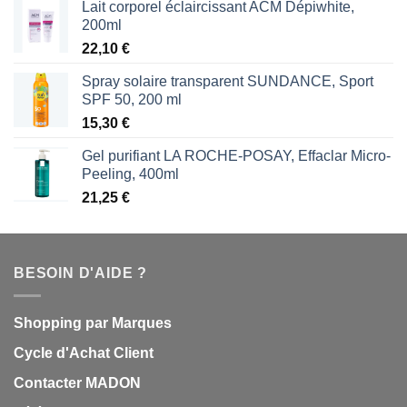
Lait corporel éclaircissant ACM Dépiwhite,
200ml
22,10
€
Spray solaire transparent SUNDANCE, Sport
SPF 50, 200 ml
15,30
€
Gel purifiant LA ROCHE-POSAY, Effaclar Micro-
Peeling, 400ml
21,25
€
BESOIN D'AIDE ?
Shopping par Marques
Cycle d'Achat Client
Contacter MADON