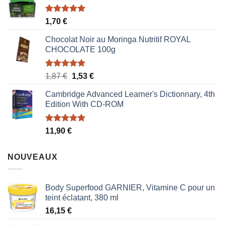
était :
est :
1,70 €.
0,85 €.
Note
5.00
1,70
€
sur 5
Chocolat Noir au Moringa Nutritif ROYAL
CHOCOLATE 100g
Note
5.00
Le
Le
1,87
€
1,53
€
sur 5
prix
prix
Cambridge Advanced Learner's Dictionnary, 4th
initial
actuel
Edition With CD-ROM
était :
est :
1,87 €.
1,53 €.
Note
5.00
11,90
€
sur 5
NOUVEAUX
Body Superfood GARNIER, Vitamine C pour un
teint éclatant, 380 ml
16,15
€