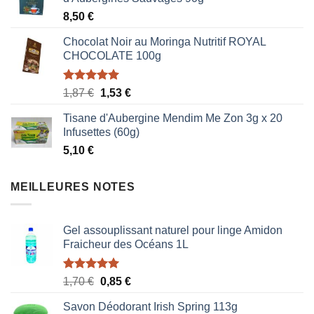
8,50
€
Chocolat Noir au Moringa Nutritif ROYAL
CHOCOLATE 100g
Note
5.00
Le
Le
1,87
€
1,53
€
sur 5
prix
prix
Tisane d'Aubergine Mendim Me Zon 3g x 20
initial
actuel
Infusettes (60g)
était :
est :
5,10
€
1,87 €.
1,53 €.
MEILLEURES NOTES
Gel assouplissant naturel pour linge Amidon
Fraicheur des Océans 1L
Note
5.00
Le
Le
1,70
€
0,85
€
sur 5
prix
prix
Savon Déodorant Irish Spring 113g
initial
actuel