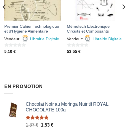
Premier Cahier Technologique
Mémotech Electronique
et d’Hygiène Alimentaire
Circuits et Composants
Vendeur:
Librairie Digitale
Vendeur:
Librairie Digitale
0
0
5,10
€
53,55
€
sur
sur
5
5
EN PROMOTION
Chocolat Noir au Moringa Nutritif ROYAL
CHOCOLATE 100g
Note
5.00
Le
Le
1,87
€
1,53
€