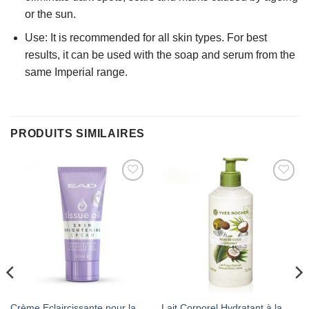
or the sun.
Use: It is recommended for all skin types. For best
results, it can be used with the soap and serum from the
same Imperial range.
PRODUITS SIMILAIRES
AJOUTER
AJOUTER
À MES
À MES
FAVORIS
FAVORIS
Crème Eclaircissante pour la
Lait Corporel Hydratant à la