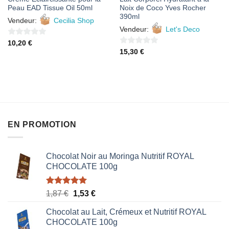
Peau EAD Tissue Oil 50ml
Noix de Coco Yves Rocher
390ml
Vendeur:
Cecilia Shop
Vendeur:
Let's Deco
0
10,20
€
0
15,30
€
sur
sur
5
5
EN PROMOTION
Chocolat Noir au Moringa Nutritif ROYAL
CHOCOLATE 100g
Note
5.00
Le
Le
1,87
€
1,53
€
sur 5
prix
prix
Chocolat au Lait, Crémeux et Nutritif ROYAL
initial
actuel
CHOCOLATE 100g
était :
est :