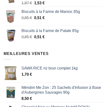
Le
Le
1,87
€
1,53
€
1,87 €.
1,53 €.
prix
prix
Biscuits à la Farine de Manioc 85g
initial
actuel
Le
Le
0,85
€
était :
0,51
€
est :
prix
prix
1,87 €.
1,53 €.
initial
actuel
Biscuits à la Farine de Patate 85g
était :
est :
Le
Le
0,85
€
0,51
€
0,85 €.
0,51 €.
prix
prix
initial
actuel
était :
est :
MEILLEURES VENTES
0,85 €.
0,51 €.
SAWA RICE riz brun complet 1kg
1,70
€
Mëndim Me Zon : 25 Sachets d'Infusion à Base
d'Aubergines Sauvages 90g
8,50
€