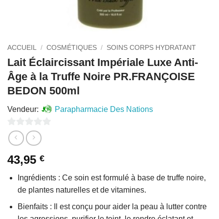
ACCUEIL
/
COSMÉTIQUES
/
SOINS CORPS HYDRATANT
Lait Éclaircissant Impériale Luxe Anti-
Âge à la Truffe Noire PR.FRANÇOISE
BEDON 500ml
Vendeur:
Parapharmacie Des Nations
0
sur
43,95
€
5
Ingrédients : Ce soin est formulé à base de truffe noire,
de plantes naturelles et de vitamines.
Bienfaits : Il est conçu pour aider la peau à lutter contre
les agressions, purifier le teint, le rendre éclatant et