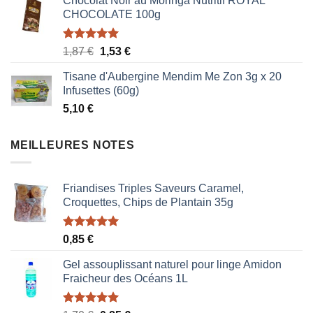
Chocolat Noir au Moringa Nutritif ROYAL
CHOCOLATE 100g
Note
5.00
Le
Le
1,87
€
1,53
€
sur 5
prix
prix
Tisane d'Aubergine Mendim Me Zon 3g x 20
initial
actuel
Infusettes (60g)
était :
est :
5,10
€
1,87 €.
1,53 €.
MEILLEURES NOTES
Friandises Triples Saveurs Caramel,
Croquettes, Chips de Plantain 35g
Note
5.00
0,85
€
sur 5
Gel assouplissant naturel pour linge Amidon
Fraicheur des Océans 1L