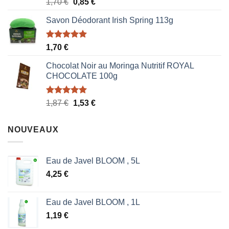
Note
5.00
Le
Le
1,70
€
0,85
€
sur 5
prix
prix
Savon Déodorant Irish Spring 113g
initial
actuel
était :
est :
1,70 €.
0,85 €.
Note
5.00
1,70
€
sur 5
Chocolat Noir au Moringa Nutritif ROYAL
CHOCOLATE 100g
Note
5.00
Le
Le
1,87
€
1,53
€
sur 5
prix
prix
initial
actuel
NOUVEAUX
était :
est :
1,87 €.
1,53 €.
Eau de Javel BLOOM , 5L
4,25
€
Eau de Javel BLOOM , 1L
1,19
€