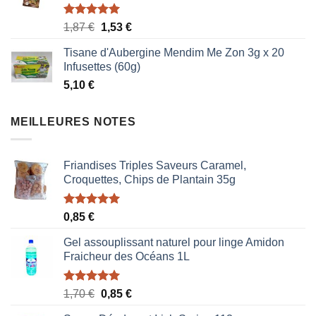
Note
5.00
Le
Le
1,87
€
1,53
€
sur 5
prix
prix
Tisane d'Aubergine Mendim Me Zon 3g x 20
initial
actuel
Infusettes (60g)
était :
est :
5,10
€
1,87 €.
1,53 €.
MEILLEURES NOTES
Friandises Triples Saveurs Caramel,
Croquettes, Chips de Plantain 35g
Note
5.00
0,85
€
sur 5
Gel assouplissant naturel pour linge Amidon
Fraicheur des Océans 1L
Note
5.00
Le
Le
1,70
€
0,85
€
sur 5
prix
prix