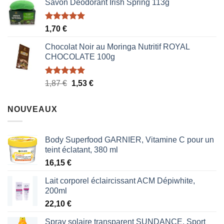
Savon Déodorant Irish Spring 113g
initial
actuel
était :
est :
1,70 €.
0,85 €.
Note
5.00
1,70
€
sur 5
Chocolat Noir au Moringa Nutritif ROYAL
CHOCOLATE 100g
Note
5.00
Le
Le
1,87
€
1,53
€
sur 5
prix
prix
initial
actuel
NOUVEAUX
était :
est :
1,87 €.
1,53 €.
Body Superfood GARNIER, Vitamine C pour un
teint éclatant, 380 ml
16,15
€
Lait corporel éclaircissant ACM Dépiwhite,
200ml
22,10
€
Spray solaire transparent SUNDANCE, Sport