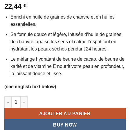
22,44
€
5
Enrichi en huile de graines de chanvre et en huiles
essentielles.
Sa formule douce et légère, infusée d’huile de graines
de chanvre, apaise les sens et calme l’esprit tout en
hydratant les peaux sèches pendant 24 heures.
Le mélange hydratant de beurre de cacao, de beurre de
karité et de vitamine E nourrit votre peau en profondeur,
la laissant douce et lisse.
(see english text below)
quantité de Lait Corporel Hydratant et Relaxant au Cannabis Sa
AJOUTER AU PANIER
BUY NOW