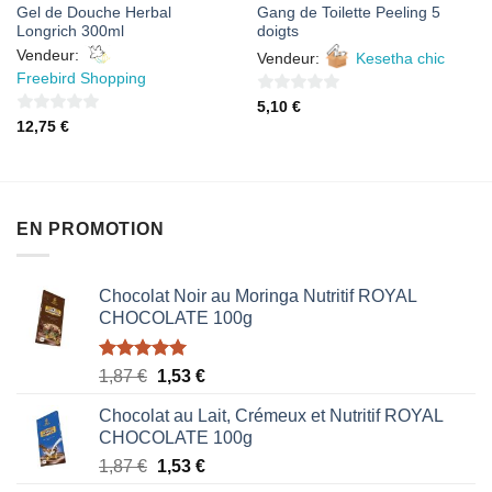
Gel de Douche Herbal
Gang de Toilette Peeling 5
Longrich 300ml
doigts
Vendeur:
Vendeur:
Kesetha chic
Freebird Shopping
0
5,10
€
0
12,75
€
sur
sur
5
5
EN PROMOTION
Chocolat Noir au Moringa Nutritif ROYAL
CHOCOLATE 100g
Note
5.00
Le
Le
1,87
€
1,53
€
sur 5
prix
prix
Chocolat au Lait, Crémeux et Nutritif ROYAL
initial
actuel
CHOCOLATE 100g
était :
est :
Le
Le
1,87
€
1,53
€
1,87 €.
1,53 €.
prix
prix