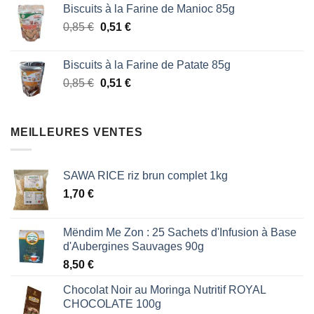
Biscuits à la Farine de Manioc 85g
initial
actuel
Le
Le
0,85
€
était :
0,51
€
est :
prix
prix
1,87 €.
1,53 €.
initial
actuel
Biscuits à la Farine de Patate 85g
était :
est :
Le
Le
0,85
€
0,51
€
0,85 €.
0,51 €.
prix
prix
initial
actuel
était :
est :
MEILLEURES VENTES
0,85 €.
0,51 €.
SAWA RICE riz brun complet 1kg
1,70
€
Mëndim Me Zon : 25 Sachets d'Infusion à Base
d'Aubergines Sauvages 90g
8,50
€
Chocolat Noir au Moringa Nutritif ROYAL
CHOCOLATE 100g