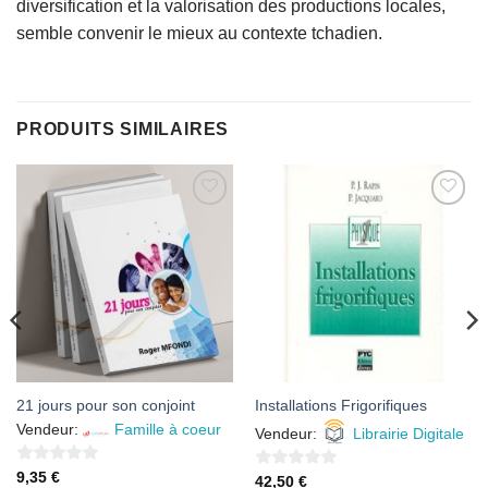
diversification et la valorisation des productions locales,
semble convenir le mieux au contexte tchadien.
PRODUITS SIMILAIRES
AJOUTER
AJOUTER
À MES
À MES
FAVORIS
FAVORIS
21 jours pour son conjoint
Installations Frigorifiques
Vendeur:
Famille à coeur
Vendeur:
Librairie Digitale
0
9,35
€
0
42,50
€