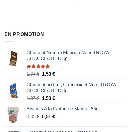
sur
sur
5
5
EN PROMOTION
Chocolat Noir au Moringa Nutritif ROYAL
CHOCOLATE 100g
Note
5.00
Le
Le
1,87
€
1,53
€
sur 5
prix
prix
Chocolat au Lait, Crémeux et Nutritif ROYAL
initial
actuel
CHOCOLATE 100g
était :
est :
Le
Le
1,87
€
1,53
€
1,87 €.
1,53 €.
prix
prix
Biscuits à la Farine de Manioc 85g
initial
actuel
Le
Le
0,85
€
était :
0,51
€
est :
prix
prix
1,87 €.
1,53 €.
initial
actuel