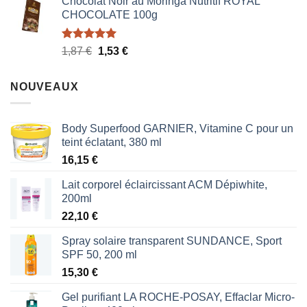
Chocolat Noir au Moringa Nutritif ROYAL
CHOCOLATE 100g
Note
5.00
Le
Le
1,87
€
1,53
€
sur 5
prix
prix
initial
actuel
NOUVEAUX
était :
est :
1,87 €.
1,53 €.
Body Superfood GARNIER, Vitamine C pour un
teint éclatant, 380 ml
16,15
€
Lait corporel éclaircissant ACM Dépiwhite,
200ml
22,10
€
Spray solaire transparent SUNDANCE, Sport
SPF 50, 200 ml
15,30
€
Gel purifiant LA ROCHE-POSAY, Effaclar Micro-