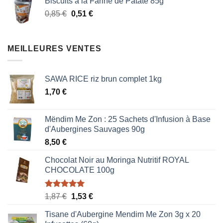
Biscuits à la Farine de Patate 85g
était :
est :
Le
Le
0,85
€
0,51
€
0,85 €.
0,51 €.
prix
prix
initial
actuel
était :
est :
MEILLEURES VENTES
0,85 €.
0,51 €.
SAWA RICE riz brun complet 1kg
1,70
€
Mëndim Me Zon : 25 Sachets d'Infusion à Base
d'Aubergines Sauvages 90g
8,50
€
Chocolat Noir au Moringa Nutritif ROYAL
CHOCOLATE 100g
Note
5.00
Le
Le
1,87
€
1,53
€
sur 5
prix
prix
Tisane d'Aubergine Mendim Me Zon 3g x 20
initial
actuel