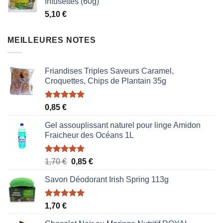
Infusettes (60g)
était :
est :
5,10
€
1,87 €.
1,53 €.
MEILLEURES NOTES
Friandises Triples Saveurs Caramel,
Croquettes, Chips de Plantain 35g
Note
5.00
0,85
€
sur 5
Gel assouplissant naturel pour linge Amidon
Fraicheur des Océans 1L
Note
5.00
Le
Le
1,70
€
0,85
€
sur 5
prix
prix
Savon Déodorant Irish Spring 113g
initial
actuel
était :
est :
1,70 €.
0,85 €.
Note
5.00
1,70
€
sur 5