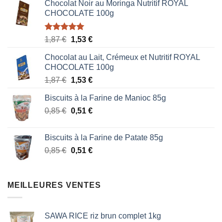
Chocolat Noir au Moringa Nutritif ROYAL
CHOCOLATE 100g
Note
5.00
Le
Le
1,87
€
1,53
€
sur 5
prix
prix
Chocolat au Lait, Crémeux et Nutritif ROYAL
initial
actuel
CHOCOLATE 100g
était :
est :
Le
Le
1,87
€
1,53
€
1,87 €.
1,53 €.
prix
prix
Biscuits à la Farine de Manioc 85g
initial
actuel
Le
Le
0,85
€
était :
0,51
€
est :
prix
prix
1,87 €.
1,53 €.
initial
actuel
Biscuits à la Farine de Patate 85g
était :
est :
Le
Le
0,85
€
0,51
€
0,85 €.
0,51 €.
prix
prix
initial
actuel
était :
est :
MEILLEURES VENTES
0,85 €.
0,51 €.
SAWA RICE riz brun complet 1kg