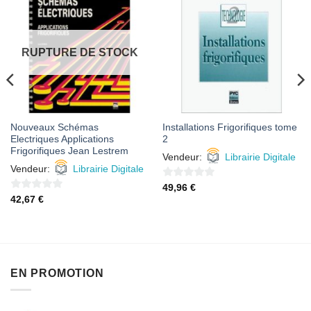
AJOUTER
AJOUTER
À MES
À MES
FAVORIS
FAVORIS
RUPTURE DE STOCK
Nouveaux Schémas
Installations Frigorifiques tome
Electriques Applications
2
Frigorifiques Jean Lestrem
Vendeur:
Librairie Digitale
Vendeur:
Librairie Digitale
0
49,96
€
0
42,67
€
sur
sur
5
5
EN PROMOTION