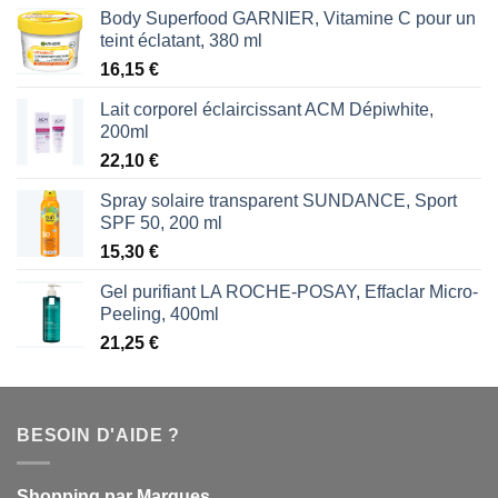
Body Superfood GARNIER, Vitamine C pour un
teint éclatant, 380 ml
16,15
€
Lait corporel éclaircissant ACM Dépiwhite,
200ml
22,10
€
Spray solaire transparent SUNDANCE, Sport
SPF 50, 200 ml
15,30
€
Gel purifiant LA ROCHE-POSAY, Effaclar Micro-
Peeling, 400ml
21,25
€
BESOIN D'AIDE ?
Shopping par Marques