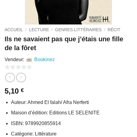
ACCUEIL
/
LECTURE
/
GENRES LITTÉRAIRES
/
RÉCIT
Ils ne savaient pas que j’étais une fille
de la fôret
Vendeur:
Bookinez
0
sur
5,10
€
5
Auteur: Ahmed El falah/ Afra Nerferti
Maison d’édition: Editions LE SELENITE
ISBN: 9789920855914
Catégorie: Littérature