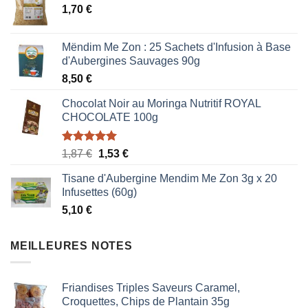
1,70
€
Mëndim Me Zon : 25 Sachets d'Infusion à Base
d'Aubergines Sauvages 90g
8,50
€
Chocolat Noir au Moringa Nutritif ROYAL
CHOCOLATE 100g
Note
5.00
Le
Le
1,87
€
1,53
€
sur 5
prix
prix
Tisane d'Aubergine Mendim Me Zon 3g x 20
initial
actuel
Infusettes (60g)
était :
est :
5,10
€
1,87 €.
1,53 €.
MEILLEURES NOTES
Friandises Triples Saveurs Caramel,
Croquettes, Chips de Plantain 35g