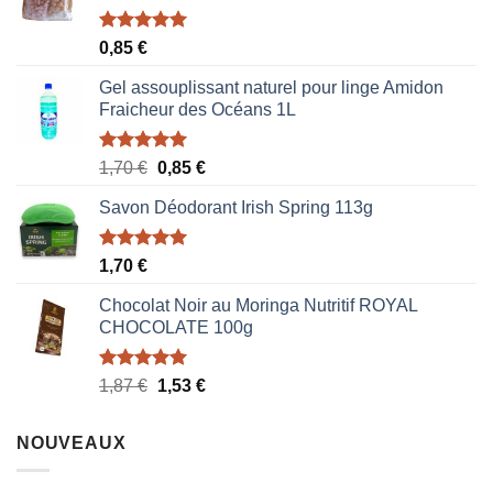
Note
5.00
0,85
€
sur 5
Gel assouplissant naturel pour linge Amidon
Fraicheur des Océans 1L
Note
5.00
Le
Le
1,70
€
0,85
€
sur 5
prix
prix
Savon Déodorant Irish Spring 113g
initial
actuel
était :
est :
1,70 €.
0,85 €.
Note
5.00
1,70
€
sur 5
Chocolat Noir au Moringa Nutritif ROYAL
CHOCOLATE 100g
Note
5.00
Le
Le
1,87
€
1,53
€
sur 5
prix
prix
initial
actuel
NOUVEAUX
était :
est :
1,87 €.
1,53 €.