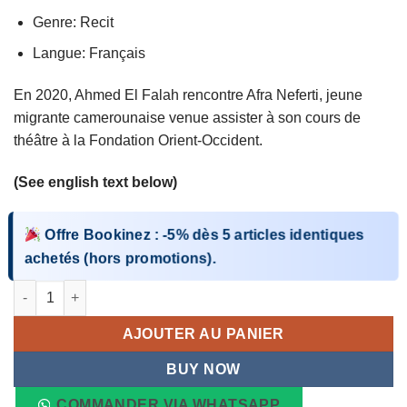
Genre: Recit
Langue: Français
En 2020, Ahmed El Falah rencontre Afra Neferti, jeune
migrante camerounaise venue assister à son cours de
théâtre à la Fondation Orient-Occident.
(See english text below)
Offre Bookinez
:
-5%
dès
5 articles identiques
achetés (hors promotions).
quantité de Ils ne savaient pas que j'étais une fille de la fôret
AJOUTER AU PANIER
BUY NOW
COMMANDER VIA WHATSAPP