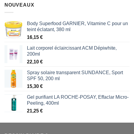
initial
actuel
NOUVEAUX
était :
est :
1,87 €.
1,53 €.
Body Superfood GARNIER, Vitamine C pour un
teint éclatant, 380 ml
16,15
€
Lait corporel éclaircissant ACM Dépiwhite,
200ml
22,10
€
Spray solaire transparent SUNDANCE, Sport
SPF 50, 200 ml
15,30
€
Gel purifiant LA ROCHE-POSAY, Effaclar Micro-
Peeling, 400ml
21,25
€