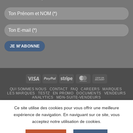
Visa
PayPal
Stripe
MasterCard
Cash
On
QUI SOMMES NOUS
CONTACT
FAQ
CAREERS
MARQUES
Delivery
LES MARQUES
TESTZ
EN PROMO
DOCUMENTS
VENDEURS
ANALYTICS
MDN-SUITE-VENDEURS
IMPRESSION PERSONNALISÉE
MON-TSHIRT
FÊTE DES MÈRES 31 MAI 2026 CAMEROUN
Ce site utilise des cookies pour vous offrir une meilleure
PASS LIVRAISON & SERVICE
expérience de navigation. En naviguant sur ce site, vous
Copyright 2026 ©
MADON DEV
acceptez notre utilisation de cookies.