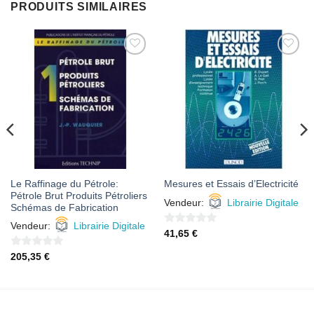
PRODUITS SIMILAIRES
AJOUTER
AJOUTER
À MES
À MES
FAVORIS
FAVORIS
Le Raffinage du Pétrole:
Mesures et Essais d’Electricité
Pétrole Brut Produits Pétroliers
Vendeur:
Librairie Digitale
Schémas de Fabrication
Vendeur:
Librairie Digitale
0
41,65
€
sur
0
205,35
€
5
sur
5