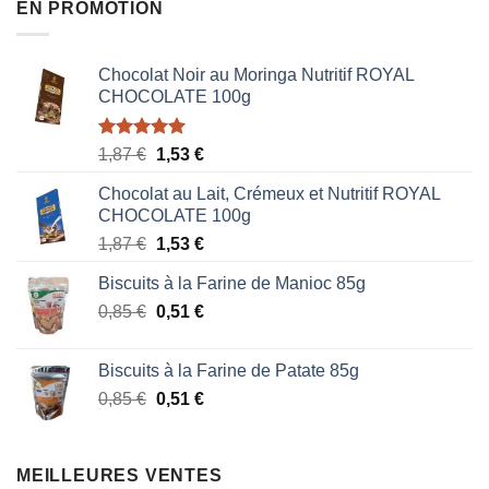
EN PROMOTION
Chocolat Noir au Moringa Nutritif ROYAL
CHOCOLATE 100g
Note
5.00
Le
Le
1,87
€
1,53
€
sur 5
prix
prix
Chocolat au Lait, Crémeux et Nutritif ROYAL
initial
actuel
CHOCOLATE 100g
était :
est :
Le
Le
1,87
€
1,53
€
1,87 €.
1,53 €.
prix
prix
Biscuits à la Farine de Manioc 85g
initial
actuel
Le
Le
0,85
€
était :
0,51
€
est :
prix
prix
1,87 €.
1,53 €.
initial
actuel
Biscuits à la Farine de Patate 85g
était :
est :
Le
Le
0,85
€
0,51
€
0,85 €.
0,51 €.
prix
prix
initial
actuel
était :
est :
MEILLEURES VENTES