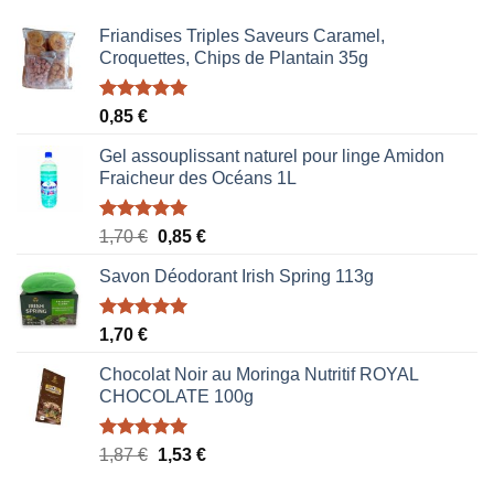
Friandises Triples Saveurs Caramel,
Croquettes, Chips de Plantain 35g
Note
5.00
0,85
€
sur 5
Gel assouplissant naturel pour linge Amidon
Fraicheur des Océans 1L
Note
5.00
Le
Le
1,70
€
0,85
€
sur 5
prix
prix
Savon Déodorant Irish Spring 113g
initial
actuel
était :
est :
1,70 €.
0,85 €.
Note
5.00
1,70
€
sur 5
Chocolat Noir au Moringa Nutritif ROYAL
CHOCOLATE 100g
Note
5.00
Le
Le
1,87
€
1,53
€
sur 5
prix
prix