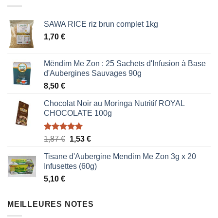
0,85 €.
0,51 €.
SAWA RICE riz brun complet 1kg
1,70
€
Mëndim Me Zon : 25 Sachets d'Infusion à Base
d'Aubergines Sauvages 90g
8,50
€
Chocolat Noir au Moringa Nutritif ROYAL
CHOCOLATE 100g
Note
5.00
Le
Le
1,87
€
1,53
€
sur 5
prix
prix
Tisane d'Aubergine Mendim Me Zon 3g x 20
initial
actuel
Infusettes (60g)
était :
est :
5,10
€
1,87 €.
1,53 €.
MEILLEURES NOTES