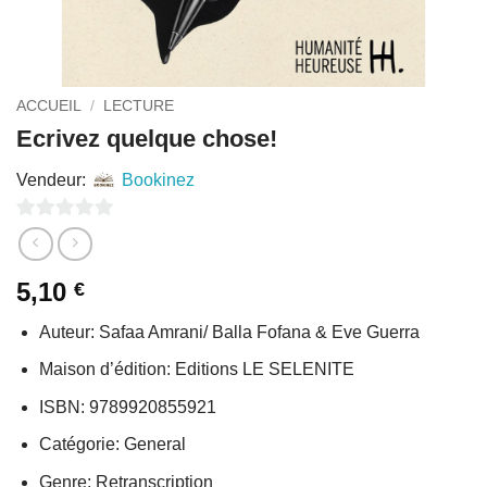
ACCUEIL
/
LECTURE
Ecrivez quelque chose!
Vendeur:
Bookinez
0
sur
5,10
€
5
Auteur: Safaa Amrani/ Balla Fofana & Eve Guerra
Maison d’édition: Editions LE SELENITE
ISBN: 9789920855921
Catégorie: General
Genre: Retranscription