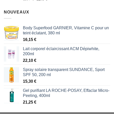
sur 5
prix
prix
initial
actuel
NOUVEAUX
était :
est :
1,87 €.
1,53 €.
Body Superfood GARNIER, Vitamine C pour un
teint éclatant, 380 ml
16,15
€
Lait corporel éclaircissant ACM Dépiwhite,
200ml
22,10
€
Spray solaire transparent SUNDANCE, Sport
SPF 50, 200 ml
15,30
€
Gel purifiant LA ROCHE-POSAY, Effaclar Micro-
Peeling, 400ml
21,25
€