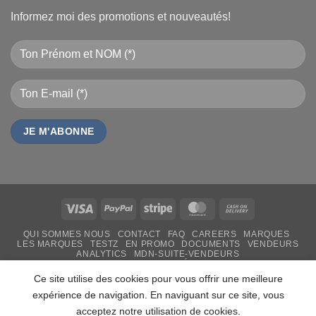
Informez moi des promotions et nouveautés!
Visa
PayPal
Stripe
MasterCard
Cash
On
QUI SOMMES NOUS
CONTACT
FAQ
CAREERS
MARQUES
Delivery
LES MARQUES
TESTZ
EN PROMO
DOCUMENTS
VENDEURS
ANALYTICS
MDN-SUITE-VENDEURS
IMPRESSION PERSONNALISÉE
MON-TSHIRT
FÊTE DES MÈRES 31 MAI 2026 CAMEROUN
Ce site utilise des cookies pour vous offrir une meilleure
PASS LIVRAISON & SERVICE
expérience de navigation. En naviguant sur ce site, vous
Copyright 2026 ©
MADON DEV
acceptez notre utilisation de cookies.