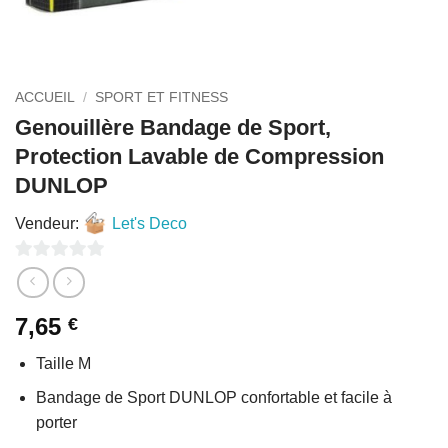
ACCUEIL
/
SPORT ET FITNESS
Genouillère Bandage de Sport,
Protection Lavable de Compression
DUNLOP
Vendeur:
Let's Deco
0
sur
7,65
€
5
Taille M
Bandage de Sport DUNLOP confortable et facile à
porter