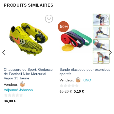
PRODUITS SIMILAIRES
-50%
AJOUTER
AJOUTER
À MES
À MES
FAVORIS
FAVORIS
Chaussure de Sport, Godasse
Bande élastique pour exercices
de Football Nike Mercurial
sportifs
Vapor 13 Jaune
Vendeur:
KINO
Vendeur:
Adjoumé Johnson
0
Le
Le
10,20
€
5,10
€
prix
prix
sur
initial
actuel
0
34,00
€
était :
est :
5
10,20 €.
5,10 €.
sur
5