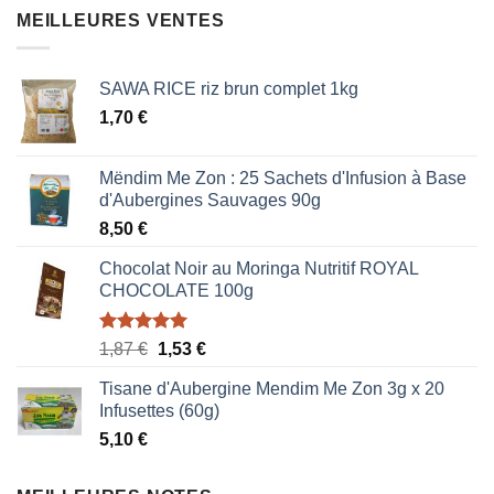
était :
est :
MEILLEURES VENTES
0,85 €.
0,51 €.
SAWA RICE riz brun complet 1kg
1,70
€
Mëndim Me Zon : 25 Sachets d'Infusion à Base
d'Aubergines Sauvages 90g
8,50
€
Chocolat Noir au Moringa Nutritif ROYAL
CHOCOLATE 100g
Note
5.00
Le
Le
1,87
€
1,53
€
sur 5
prix
prix
Tisane d'Aubergine Mendim Me Zon 3g x 20
initial
actuel
Infusettes (60g)
était :
est :
5,10
€
1,87 €.
1,53 €.