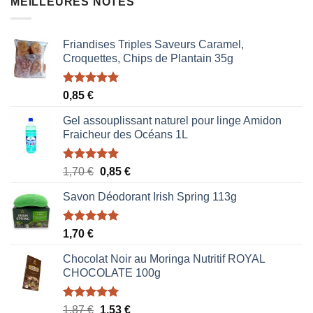
MEILLEURES NOTES
Friandises Triples Saveurs Caramel,
Croquettes, Chips de Plantain 35g
Note
5.00
0,85
€
sur 5
Gel assouplissant naturel pour linge Amidon
Fraicheur des Océans 1L
Note
5.00
Le
Le
1,70
€
0,85
€
sur 5
prix
prix
Savon Déodorant Irish Spring 113g
initial
actuel
était :
est :
1,70 €.
0,85 €.
Note
5.00
1,70
€
sur 5
Chocolat Noir au Moringa Nutritif ROYAL
CHOCOLATE 100g
Note
5.00
Le
Le
1,87
€
1,53
€