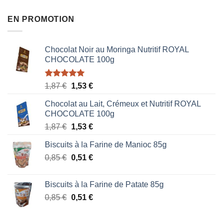
EN PROMOTION
Chocolat Noir au Moringa Nutritif ROYAL
CHOCOLATE 100g
Note
5.00
Le
Le
1,87
€
1,53
€
sur 5
prix
prix
Chocolat au Lait, Crémeux et Nutritif ROYAL
initial
actuel
CHOCOLATE 100g
était :
est :
Le
Le
1,87
€
1,53
€
1,87 €.
1,53 €.
prix
prix
Biscuits à la Farine de Manioc 85g
initial
actuel
Le
Le
0,85
€
était :
0,51
€
est :
prix
prix
1,87 €.
1,53 €.
initial
actuel
Biscuits à la Farine de Patate 85g
était :
est :
Le
Le
0,85
€
0,51
€
0,85 €.
0,51 €.
prix
prix
initial
actuel