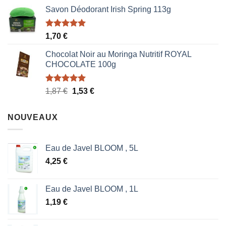
prix
prix
Savon Déodorant Irish Spring 113g
initial
actuel
était :
est :
1,70 €.
0,85 €.
Note
5.00
1,70
€
sur 5
Chocolat Noir au Moringa Nutritif ROYAL
CHOCOLATE 100g
Note
5.00
Le
Le
1,87
€
1,53
€
sur 5
prix
prix
initial
actuel
NOUVEAUX
était :
est :
1,87 €.
1,53 €.
Eau de Javel BLOOM , 5L
4,25
€
Eau de Javel BLOOM , 1L
1,19
€