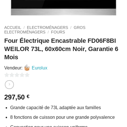
ACCUEIL
/
ELECTROMÉNAGERS
/
GROS
ELECTROMÉNAGERS
/
FOURS
Four Électrique Encastrable FD06F8BI
WEILOR 73L, 60x60cm Noir, Garantie 6
Mois
Vendeur:
Eurolux
0
sur
297,50
€
5
Grande capacité de 73L adaptée aux familles
8 fonctions de cuisson pour une grande polyvalence