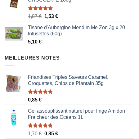
Note
5.00
Le
Le
1,87
€
1,53
€
sur 5
prix
prix
Tisane d'Aubergine Mendim Me Zon 3g x 20
initial
actuel
Infusettes (60g)
était :
est :
5,10
€
1,87 €.
1,53 €.
MEILLEURES NOTES
Friandises Triples Saveurs Caramel,
Croquettes, Chips de Plantain 35g
Note
5.00
0,85
€
sur 5
Gel assouplissant naturel pour linge Amidon
Fraicheur des Océans 1L
Note
5.00
Le
Le
1,70
€
0,85
€
sur 5