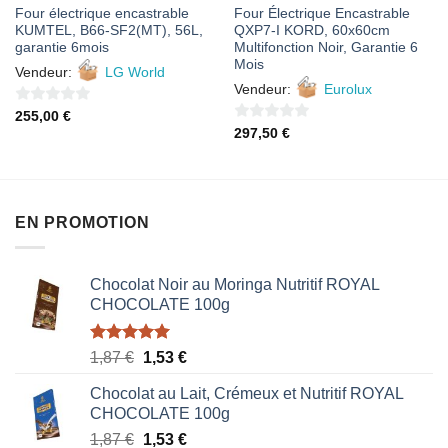
Four électrique encastrable
Four Électrique Encastrable
KUMTEL, B66-SF2(MT), 56L,
QXP7-I KORD, 60x60cm
garantie 6mois
Multifonction Noir, Garantie 6
Mois
Vendeur:
LG World
Vendeur:
Eurolux
0
255,00
€
0
297,50
€
sur
sur
5
5
EN PROMOTION
Chocolat Noir au Moringa Nutritif ROYAL
CHOCOLATE 100g
Note
5.00
Le
Le
1,87
€
1,53
€
sur 5
prix
prix
Chocolat au Lait, Crémeux et Nutritif ROYAL
initial
actuel
CHOCOLATE 100g
était :
est :
Le
Le
1,87
€
1,53
€
1,87 €.
1,53 €.