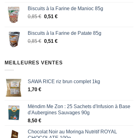
prix
prix
Biscuits à la Farine de Manioc 85g
initial
actuel
Le
Le
0,85
€
était :
0,51
€
est :
prix
prix
1,87 €.
1,53 €.
initial
actuel
Biscuits à la Farine de Patate 85g
était :
est :
Le
Le
0,85
€
0,51
€
0,85 €.
0,51 €.
prix
prix
initial
actuel
était :
est :
MEILLEURES VENTES
0,85 €.
0,51 €.
SAWA RICE riz brun complet 1kg
1,70
€
Mëndim Me Zon : 25 Sachets d'Infusion à Base
d'Aubergines Sauvages 90g
8,50
€
Chocolat Noir au Moringa Nutritif ROYAL
CHOCOLATE 100g