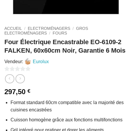
ACCUEIL
/
ELECTROMÉNAGERS
/
GROS
ELECTROMÉNAGERS
/
FOURS
Four Électrique Encastrable EO-6109-2
FALKEN, 60x60cm Noir, Garantie 6 Mois
Vendeur:
Eurolux
0
sur
297,50
€
5
Format standard 60cm compatible avec la majorité des
cuisines encastrées
Cuisson homogène grâce aux fonctions multifonctions
Gril intégré pour gratiner et dorer les aliments