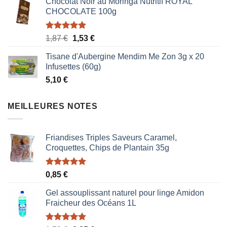
Chocolat Noir au Moringa Nutritif ROYAL
CHOCOLATE 100g
Note
5.00
Le
Le
1,87
€
1,53
€
sur 5
prix
prix
Tisane d'Aubergine Mendim Me Zon 3g x 20
initial
actuel
Infusettes (60g)
était :
est :
5,10
€
1,87 €.
1,53 €.
MEILLEURES NOTES
Friandises Triples Saveurs Caramel,
Croquettes, Chips de Plantain 35g
Note
5.00
0,85
€
sur 5
Gel assouplissant naturel pour linge Amidon
Fraicheur des Océans 1L