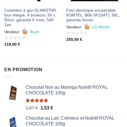
Cuisinière à gaz GLAMSTAR,
Four électrique encastrable
four intégré, 4 bruleurs, 50 x
KUMTEL, B66-SF2(MT), 56L,
50cm, garantie 6 mois, SAV
garantie 6mois
1an
Vendeur:
LG World
Vendeur:
Roch
0
255,00
€
0
119,00
€
sur
sur
5
5
EN PROMOTION
Chocolat Noir au Moringa Nutritif ROYAL
CHOCOLATE 100g
Note
5.00
Le
Le
1,87
€
1,53
€
sur 5
prix
prix
Chocolat au Lait, Crémeux et Nutritif ROYAL
initial
actuel
CHOCOLATE 100g
était :
est :