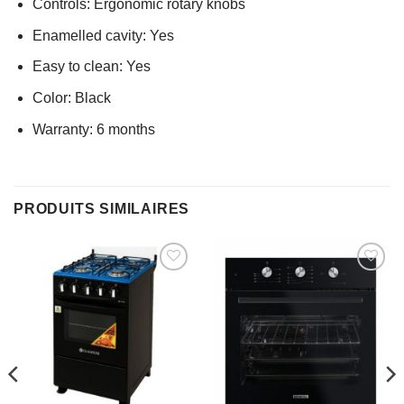
Controls: Ergonomic rotary knobs
Enamelled cavity: Yes
Easy to clean: Yes
Color: Black
Warranty: 6 months
PRODUITS SIMILAIRES
AJOUTER
AJOUTER
À MES
À MES
FAVORIS
FAVORIS