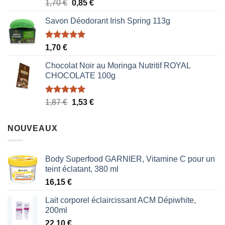
Note
5.00
Le
Le
1,70
€
0,85
€
sur 5
prix
prix
Savon Déodorant Irish Spring 113g
initial
actuel
était :
est :
1,70 €.
0,85 €.
Note
5.00
1,70
€
sur 5
Chocolat Noir au Moringa Nutritif ROYAL
CHOCOLATE 100g
Note
5.00
Le
Le
1,87
€
1,53
€
sur 5
prix
prix
initial
actuel
NOUVEAUX
était :
est :
1,87 €.
1,53 €.
Body Superfood GARNIER, Vitamine C pour un
teint éclatant, 380 ml
16,15
€
Lait corporel éclaircissant ACM Dépiwhite,
200ml
22,10
€