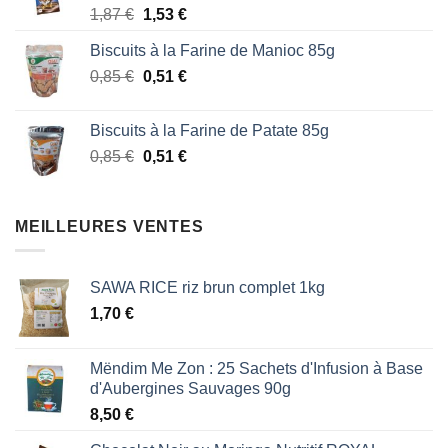
Le
Le
1,87
€
1,53
€
1,87 €.
1,53 €.
prix
prix
Biscuits à la Farine de Manioc 85g
initial
actuel
Le
Le
0,85
€
était :
0,51
€
est :
prix
prix
1,87 €.
1,53 €.
initial
actuel
Biscuits à la Farine de Patate 85g
était :
est :
Le
Le
0,85
€
0,51
€
0,85 €.
0,51 €.
prix
prix
initial
actuel
était :
est :
MEILLEURES VENTES
0,85 €.
0,51 €.
SAWA RICE riz brun complet 1kg
1,70
€
Mëndim Me Zon : 25 Sachets d'Infusion à Base
d'Aubergines Sauvages 90g
8,50
€