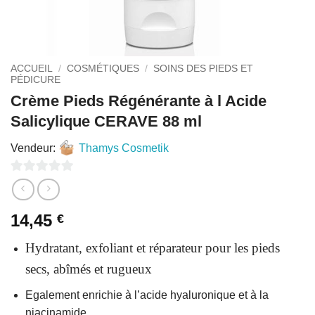
ACCUEIL
/
COSMÉTIQUES
/
SOINS DES PIEDS ET
PÉDICURE
Crème Pieds Régénérante à l Acide
Salicylique CERAVE 88 ml
Vendeur:
Thamys Cosmetik
0
sur
14,45
€
5
Hydratant, exfoliant et réparateur pour les pieds
secs, abîmés et rugueux
Egalement enrichie à l’acide hyaluronique et à la
niacinamide