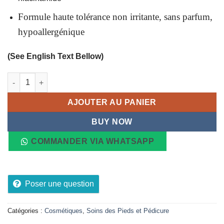
Formule haute tolérance non irritante, sans parfum,
hypoallergénique
(See English Text Bellow)
quantité de Crème Pieds Régénérante à l Acide Salicylique CE
AJOUTER AU PANIER
BUY NOW
COMMANDER VIA WHATSAPP
Poser une question
Catégories :
Cosmétiques
,
Soins des Pieds et Pédicure