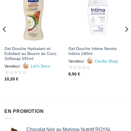
À MES
À MES
FAVORIS
FAVORIS
Gel Douche Hydratant et
Gel Douche Intime Neutre
Exfoliant au Beurre de Coco
Intima 240ml
Softsoap 591ml
Vendeur:
Cecilia Shop
Vendeur:
Let's Deco
0
8,50
€
0
10,20
€
sur
sur
5
5
EN PROMOTION
Chocolat Noir au Moringa Nutritif ROYAL