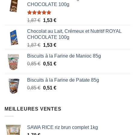
CHOCOLATE 100g
Note
5.00
Le
Le
1,87
€
1,53
€
sur 5
prix
prix
Chocolat au Lait, Crémeux et Nutritif ROYAL
initial
actuel
CHOCOLATE 100g
était :
est :
Le
Le
1,87
€
1,53
€
1,87 €.
1,53 €.
prix
prix
Biscuits à la Farine de Manioc 85g
initial
actuel
Le
Le
0,85
€
était :
0,51
€
est :
prix
prix
1,87 €.
1,53 €.
initial
actuel
Biscuits à la Farine de Patate 85g
était :
est :
Le
Le
0,85
€
0,51
€
0,85 €.
0,51 €.
prix
prix
initial
actuel
était :
est :
MEILLEURES VENTES
0,85 €.
0,51 €.
SAWA RICE riz brun complet 1kg