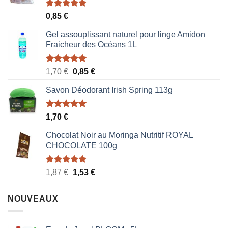
Note
5.00
0,85
€
sur 5
Gel assouplissant naturel pour linge Amidon
Fraicheur des Océans 1L
Note
5.00
Le
Le
1,70
€
0,85
€
sur 5
prix
prix
Savon Déodorant Irish Spring 113g
initial
actuel
était :
est :
1,70 €.
0,85 €.
Note
5.00
1,70
€
sur 5
Chocolat Noir au Moringa Nutritif ROYAL
CHOCOLATE 100g
Note
5.00
Le
Le
1,87
€
1,53
€
sur 5
prix
prix
initial
actuel
NOUVEAUX
était :
est :
1,87 €.
1,53 €.