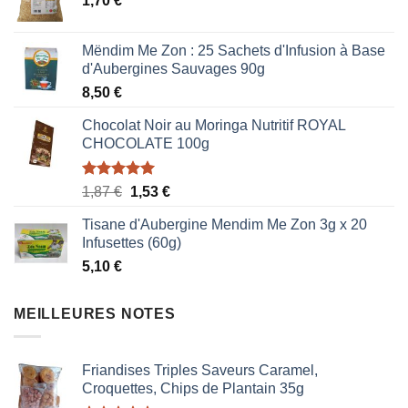
1,70
€
Mëndim Me Zon : 25 Sachets d'Infusion à Base
d'Aubergines Sauvages 90g
8,50
€
Chocolat Noir au Moringa Nutritif ROYAL
CHOCOLATE 100g
Note
5.00
Le
Le
1,87
€
1,53
€
sur 5
prix
prix
Tisane d'Aubergine Mendim Me Zon 3g x 20
initial
actuel
Infusettes (60g)
était :
est :
5,10
€
1,87 €.
1,53 €.
MEILLEURES NOTES
Friandises Triples Saveurs Caramel,
Croquettes, Chips de Plantain 35g