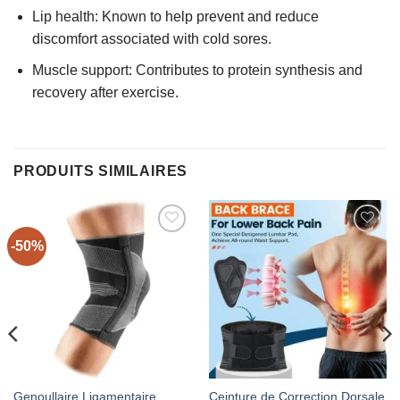
Lip health: Known to help prevent and reduce
discomfort associated with cold sores.
Muscle support: Contributes to protein synthesis and
recovery after exercise.
PRODUITS SIMILAIRES
-50%
AJOUTER
AJOUTER
À MES
À MES
FAVORIS
FAVORIS
Genoullaire Ligamentaire
Ceinture de Correction Dorsale