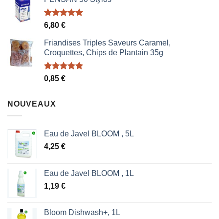
Note
5.00
6,80
€
sur 5
Friandises Triples Saveurs Caramel,
Croquettes, Chips de Plantain 35g
Note
5.00
0,85
€
sur 5
NOUVEAUX
Eau de Javel BLOOM , 5L
4,25
€
Eau de Javel BLOOM , 1L
1,19
€
Bloom Dishwash+, 1L