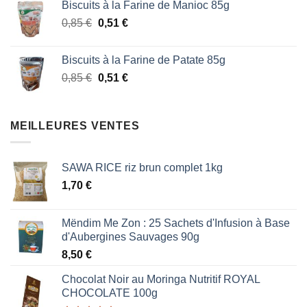
Biscuits à la Farine de Manioc 85g
initial
actuel
Le
Le
0,85
€
était :
0,51
€
est :
prix
prix
1,87 €.
1,53 €.
initial
actuel
Biscuits à la Farine de Patate 85g
était :
est :
Le
Le
0,85
€
0,51
€
0,85 €.
0,51 €.
prix
prix
initial
actuel
était :
est :
MEILLEURES VENTES
0,85 €.
0,51 €.
SAWA RICE riz brun complet 1kg
1,70
€
Mëndim Me Zon : 25 Sachets d'Infusion à Base
d'Aubergines Sauvages 90g
8,50
€
Chocolat Noir au Moringa Nutritif ROYAL
CHOCOLATE 100g