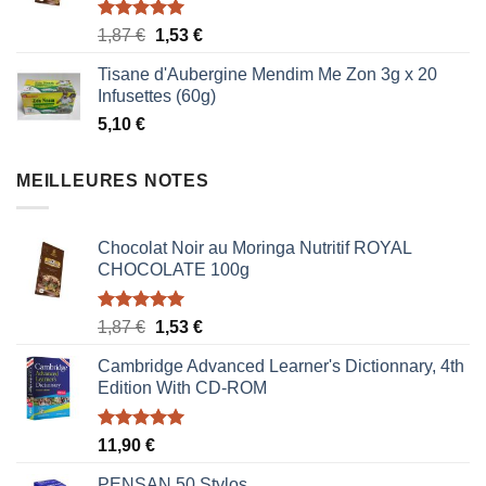
Note
5.00
Le
Le
1,87
€
1,53
€
sur 5
prix
prix
Tisane d'Aubergine Mendim Me Zon 3g x 20
initial
actuel
Infusettes (60g)
était :
est :
5,10
€
1,87 €.
1,53 €.
MEILLEURES NOTES
Chocolat Noir au Moringa Nutritif ROYAL
CHOCOLATE 100g
Note
5.00
Le
Le
1,87
€
1,53
€
sur 5
prix
prix
Cambridge Advanced Learner's Dictionnary, 4th
initial
actuel
Edition With CD-ROM
était :
est :
1,87 €.
1,53 €.
Note
5.00
11,90
€
sur 5
PENSAN 50 Stylos