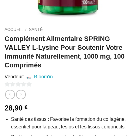
ACCUEIL
/
SANTÉ
Complément Alimentaire SPRING
VALLEY L-Lysine Pour Soutenir Votre
Immunité Naturellement, 1000 mg, 100
Comprimés
Vendeur:
Bloom'in
0
sur
28,90
€
5
Santé des tissus : Favorise la formation du collagène,
essentiel pour la peau, les os et les tissus conjonctifs.