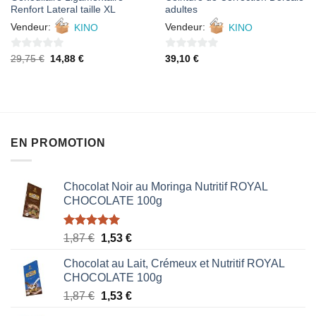
Renfort Lateral taille XL
adultes
Vendeur:
KINO
Vendeur:
KINO
0
0
Le
Le
29,75
€
14,88
€
39,10
€
prix
prix
sur
sur
initial
actuel
était :
est :
5
5
29,75 €.
14,88 €.
EN PROMOTION
Chocolat Noir au Moringa Nutritif ROYAL
CHOCOLATE 100g
Note
5.00
Le
Le
1,87
€
1,53
€
sur 5
prix
prix
Chocolat au Lait, Crémeux et Nutritif ROYAL
initial
actuel
CHOCOLATE 100g
était :
est :
Le
Le
1,87
€
1,53
€
1,87 €.
1,53 €.
prix
prix