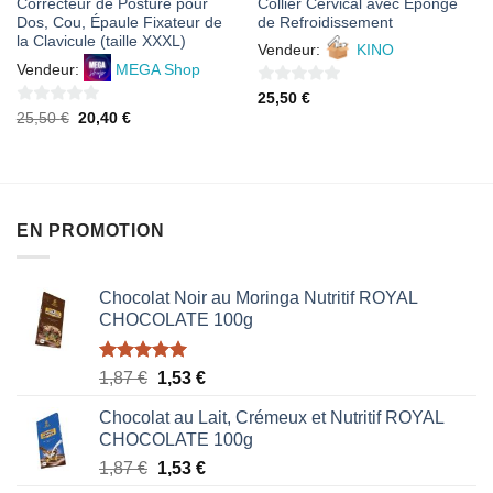
Correcteur de Posture pour
Collier Cervical avec Eponge
Dos, Cou, Épaule Fixateur de
de Refroidissement
la Clavicule (taille XXXL)
Vendeur:
KINO
Vendeur:
MEGA Shop
0
25,50
€
0
Le
Le
25,50
€
20,40
€
sur
prix
prix
sur
5
initial
actuel
était :
est :
5
25,50 €.
20,40 €.
EN PROMOTION
Chocolat Noir au Moringa Nutritif ROYAL
CHOCOLATE 100g
Note
5.00
Le
Le
1,87
€
1,53
€
sur 5
prix
prix
Chocolat au Lait, Crémeux et Nutritif ROYAL
initial
actuel
CHOCOLATE 100g
était :
est :
Le
Le
1,87
€
1,53
€
1,87 €.
1,53 €.
prix
prix