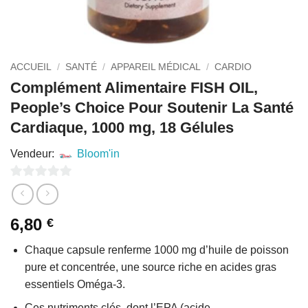
ACCUEIL
/
SANTÉ
/
APPAREIL MÉDICAL
/
CARDIO
Complément Alimentaire FISH OIL,
People’s Choice Pour Soutenir La Santé
Cardiaque, 1000 mg, 18 Gélules
Vendeur:
Bloom'in
0
sur
6,80
€
5
Chaque capsule renferme 1000 mg d’huile de poisson
pure et concentrée, une source riche en acides gras
essentiels Oméga-3.
Ces nutriments clés, dont l’EPA (acide