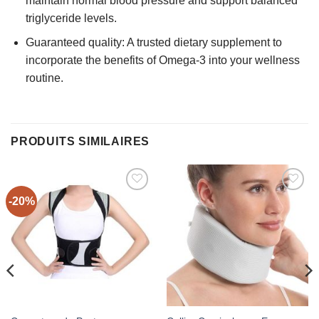
maintain normal blood pressure and support balanced
triglyceride levels.
Guaranteed quality: A trusted dietary supplement to
incorporate the benefits of Omega-3 into your wellness
routine.
PRODUITS SIMILAIRES
-20%
AJOUTER
AJOUTER
À MES
À MES
FAVORIS
FAVORIS