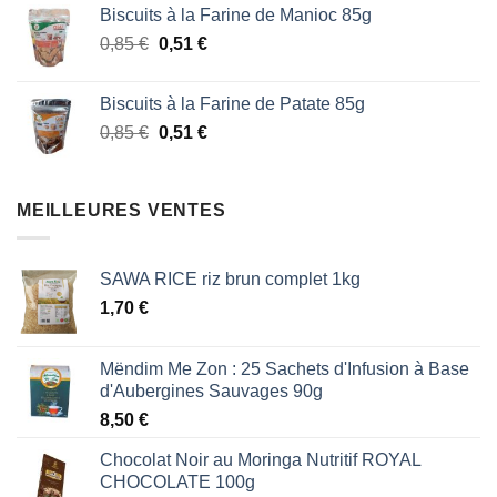
Biscuits à la Farine de Manioc 85g
initial
actuel
Le
Le
0,85
€
était :
0,51
€
est :
prix
prix
1,87 €.
1,53 €.
initial
actuel
Biscuits à la Farine de Patate 85g
était :
est :
Le
Le
0,85
€
0,51
€
0,85 €.
0,51 €.
prix
prix
initial
actuel
était :
est :
MEILLEURES VENTES
0,85 €.
0,51 €.
SAWA RICE riz brun complet 1kg
1,70
€
Mëndim Me Zon : 25 Sachets d'Infusion à Base
d'Aubergines Sauvages 90g
8,50
€
Chocolat Noir au Moringa Nutritif ROYAL
CHOCOLATE 100g