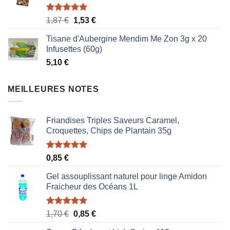
Note
5.00
Le
Le
1,87
€
1,53
€
sur 5
prix
prix
Tisane d'Aubergine Mendim Me Zon 3g x 20
initial
actuel
Infusettes (60g)
était :
est :
5,10
€
1,87 €.
1,53 €.
MEILLEURES NOTES
Friandises Triples Saveurs Caramel,
Croquettes, Chips de Plantain 35g
Note
5.00
0,85
€
sur 5
Gel assouplissant naturel pour linge Amidon
Fraicheur des Océans 1L
Note
5.00
Le
Le
1,70
€
0,85
€
sur 5
prix
prix