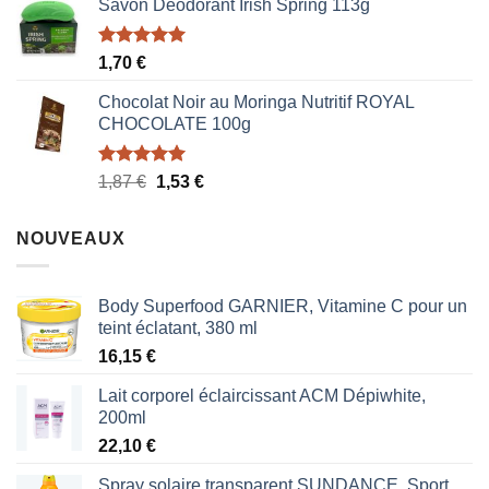
Savon Déodorant Irish Spring 113g
initial
actuel
était :
est :
1,70 €.
0,85 €.
Note
5.00
1,70
€
sur 5
Chocolat Noir au Moringa Nutritif ROYAL
CHOCOLATE 100g
Note
5.00
Le
Le
1,87
€
1,53
€
sur 5
prix
prix
initial
actuel
NOUVEAUX
était :
est :
1,87 €.
1,53 €.
Body Superfood GARNIER, Vitamine C pour un
teint éclatant, 380 ml
16,15
€
Lait corporel éclaircissant ACM Dépiwhite,
200ml
22,10
€
Spray solaire transparent SUNDANCE, Sport