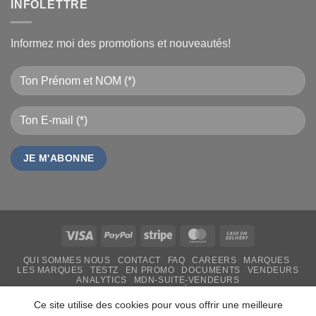
INFOLETTRE
Informez moi des promotions et nouveautés!
Visa
PayPal
Stripe
MasterCard
Cash
On
QUI SOMMES NOUS
CONTACT
FAQ
CAREERS
MARQUES
Delivery
LES MARQUES
TESTZ
EN PROMO
DOCUMENTS
VENDEURS
ANALYTICS
MDN-SUITE-VENDEURS
IMPRESSION PERSONNALISÉE
MON-TSHIRT
FÊTE DES MÈRES 31 MAI 2026 CAMEROUN
Ce site utilise des cookies pour vous offrir une meilleure
PASS LIVRAISON & SERVICE