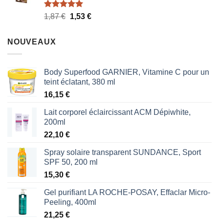
Note
5.00
Le
Le
1,87
€
1,53
€
sur 5
prix
prix
initial
actuel
NOUVEAUX
était :
est :
1,87 €.
1,53 €.
Body Superfood GARNIER, Vitamine C pour un
teint éclatant, 380 ml
16,15
€
Lait corporel éclaircissant ACM Dépiwhite,
200ml
22,10
€
Spray solaire transparent SUNDANCE, Sport
SPF 50, 200 ml
15,30
€
Gel purifiant LA ROCHE-POSAY, Effaclar Micro-
Peeling, 400ml
21,25
€