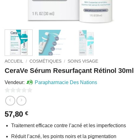
ACCUEIL
/
COSMÉTIQUES
/
SOINS VISAGE
CeraVe Sérum Resurfaçant Rétinol 30ml
Vendeur:
Parapharmacie Des Nations
0
sur
57,80
€
5
Traitement efficace contre l’acné et les imperfections
Réduit l’acné, les points noirs et la pigmentation