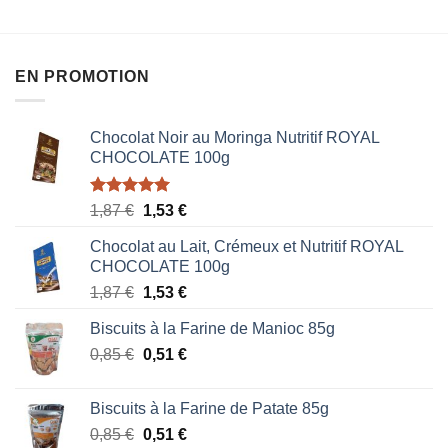
EN PROMOTION
Chocolat Noir au Moringa Nutritif ROYAL
CHOCOLATE 100g
Note
5.00
Le
Le
1,87
€
1,53
€
sur 5
prix
prix
Chocolat au Lait, Crémeux et Nutritif ROYAL
initial
actuel
CHOCOLATE 100g
était :
est :
Le
Le
1,87
€
1,53
€
1,87 €.
1,53 €.
prix
prix
Biscuits à la Farine de Manioc 85g
initial
actuel
Le
Le
0,85
€
était :
0,51
€
est :
prix
prix
1,87 €.
1,53 €.
initial
actuel
Biscuits à la Farine de Patate 85g
était :
est :
Le
Le
0,85
€
0,51
€
0,85 €.
0,51 €.