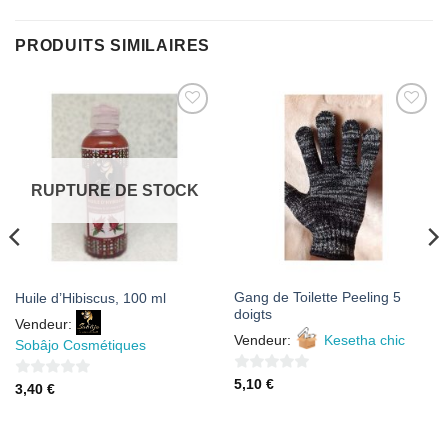
PRODUITS SIMILAIRES
AJOUTER
AJOUTER
À MES
À MES
FAVORIS
FAVORIS
RUPTURE DE STOCK
Gang de Toilette Peeling 5
Huile d’Hibiscus, 100 ml
doigts
Vendeur:
Vendeur:
Kesetha chic
Sobâjo Cosmétiques
0
5,10
€
0
3,40
€
sur
sur
5
5