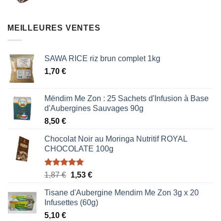
prix
prix
initial
actuel
était :
est :
MEILLEURES VENTES
0,85 €.
0,51 €.
SAWA RICE riz brun complet 1kg
1,70
€
Mëndim Me Zon : 25 Sachets d'Infusion à Base
d'Aubergines Sauvages 90g
8,50
€
Chocolat Noir au Moringa Nutritif ROYAL
CHOCOLATE 100g
Note
5.00
Le
Le
1,87
€
1,53
€
sur 5
prix
prix
Tisane d'Aubergine Mendim Me Zon 3g x 20
initial
actuel
Infusettes (60g)
était :
est :
5,10
€
1,87 €.
1,53 €.