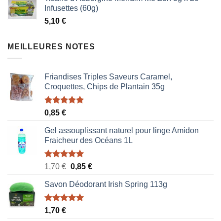
initial
actuel
Infusettes (60g)
était :
est :
5,10
€
1,87 €.
1,53 €.
MEILLEURES NOTES
Friandises Triples Saveurs Caramel,
Croquettes, Chips de Plantain 35g
Note
5.00
0,85
€
sur 5
Gel assouplissant naturel pour linge Amidon
Fraicheur des Océans 1L
Note
5.00
Le
Le
1,70
€
0,85
€
sur 5
prix
prix
Savon Déodorant Irish Spring 113g
initial
actuel
était :
est :
1,70 €.
0,85 €.
Note
5.00
1,70
€
sur 5