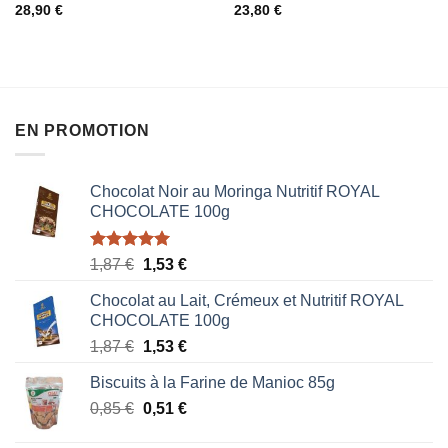
0
0
28,90
€
23,80
€
sur
sur
5
5
EN PROMOTION
Chocolat Noir au Moringa Nutritif ROYAL
CHOCOLATE 100g
Note
5.00
Le
Le
1,87
€
1,53
€
sur 5
prix
prix
Chocolat au Lait, Crémeux et Nutritif ROYAL
initial
actuel
CHOCOLATE 100g
était :
est :
Le
Le
1,87
€
1,53
€
1,87 €.
1,53 €.
prix
prix
Biscuits à la Farine de Manioc 85g
initial
actuel
Le
Le
0,85
€
était :
0,51
€
est :
prix
prix
1,87 €.
1,53 €.