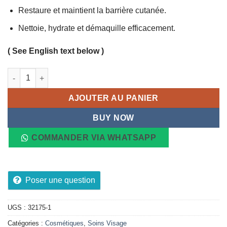
Restaure et maintient la barrière cutanée.
Nettoie, hydrate et démaquille efficacement.
( See English text below )
quantité de CeraVe Eau Micellaire, Nettoyant Visage et Démaqui
AJOUTER AU PANIER
BUY NOW
COMMANDER VIA WHATSAPP
Poser une question
UGS :
32175-1
Catégories :
Cosmétiques
,
Soins Visage