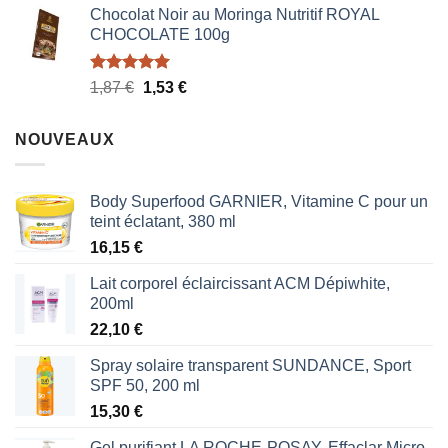
Chocolat Noir au Moringa Nutritif ROYAL
CHOCOLATE 100g
Note
5.00
Le
Le
1,87
€
1,53
€
sur 5
prix
prix
initial
actuel
NOUVEAUX
était :
est :
1,87 €.
1,53 €.
Body Superfood GARNIER, Vitamine C pour un
teint éclatant, 380 ml
16,15
€
Lait corporel éclaircissant ACM Dépiwhite,
200ml
22,10
€
Spray solaire transparent SUNDANCE, Sport
SPF 50, 200 ml
15,30
€
Gel purifiant LA ROCHE-POSAY, Effaclar Micro-