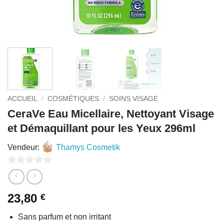
ACCUEIL
/
COSMÉTIQUES
/
SOINS VISAGE
CeraVe Eau Micellaire, Nettoyant Visage
et Démaquillant pour les Yeux 296ml
Vendeur:
Thamys Cosmetik
0
sur
23,80
€
5
Sans parfum et non irritant