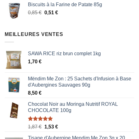
initial
actuel
Biscuits à la Farine de Patate 85g
était :
est :
Le
Le
0,85
€
0,51
€
0,85 €.
0,51 €.
prix
prix
initial
actuel
était :
est :
MEILLEURES VENTES
0,85 €.
0,51 €.
SAWA RICE riz brun complet 1kg
1,70
€
Mëndim Me Zon : 25 Sachets d'Infusion à Base
d'Aubergines Sauvages 90g
8,50
€
Chocolat Noir au Moringa Nutritif ROYAL
CHOCOLATE 100g
Note
5.00
Le
Le
1,87
€
1,53
€
sur 5
prix
prix
Tisane d'Aubergine Mendim Me Zon 3g x 20