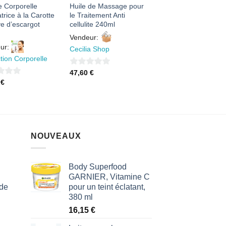
 Corporelle
Huile de Massage pour
trice à la Carotte
le Traitement Anti
ve d’escargot
cellulite 240ml
Vendeur:
ur:
Cecilia Shop
tion Corporelle
0
47,60
€
0
€
sur
5
NOUVEAUX
Body Superfood
GARNIER, Vitamine C
 de
pour un teint éclatant,
380 ml
16,15
€