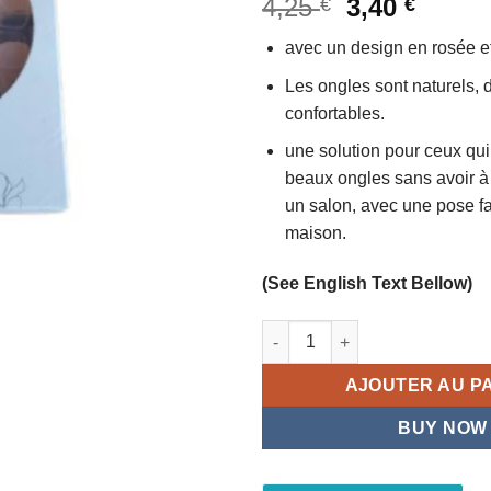
Le
Le
4,25
3,40
€
€
sur
prix
prix
avec un design en rosée et
5
initial
actuel
était :
est :
Les ongles sont naturels, d
4,25 €.
3,40 €
confortables.
une solution pour ceux qui
beaux ongles sans avoir à
un salon, avec une pose fa
maison.
(See English Text Bellow)
quantité de Manicure kit de 24
AJOUTER AU P
BUY NOW