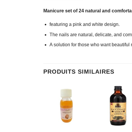
Manicure set of 24 natural and comforta
featuring a pink and white design.
The nails are natural, delicate, and com
A solution for those who want beautiful 
PRODUITS SIMILAIRES
AJOUTER
AJOUTER
AJOUTE
À MES
À MES
À MES
FAVORIS
FAVORIS
FAVORI