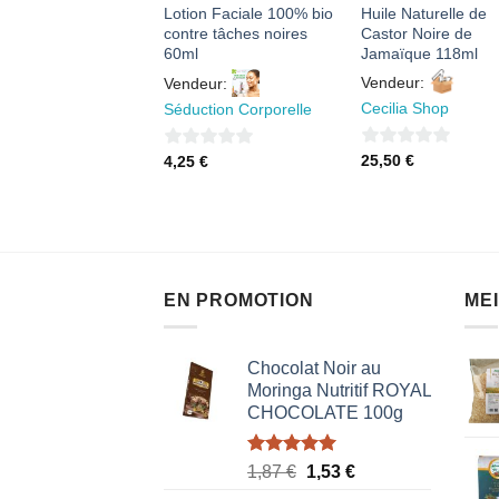
tement de Cheveux
Lotion Faciale 100% bio
Huile Naturelle de
uile Fortifiante
contre tâches noires
Castor Noire de
ine et collagène 100
60ml
Jamaïque 118ml
Vendeur:
Vendeur:
eur:
Cecilia Shop
Séduction Corporelle
lia Shop
0
0
25,50
€
4,25
€
50
€
sur
sur
5
5
EN PROMOTION
ME
Chocolat Noir au
Moringa Nutritif ROYAL
CHOCOLATE 100g
Note
5.00
Le
Le
1,87
€
1,53
€
sur 5
prix
prix