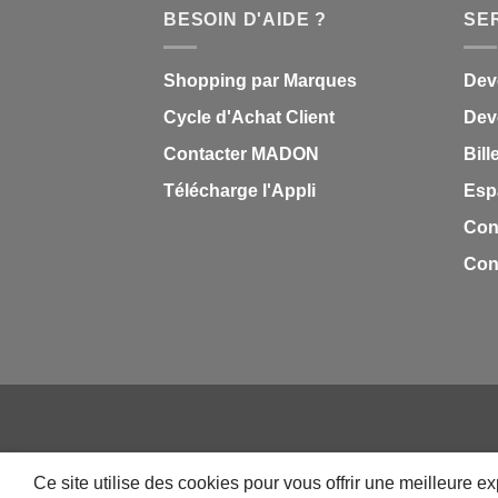
BESOIN D'AIDE ?
SE
Shopping par Marques
Dev
Cycle d'Achat Client
Deve
Contacter MADON
Bill
Télécharge l'Appli
Esp
Con
Cond
QUI SOMMES NOUS
CONTACT
FAQ
CAREER
IMPRESSION PERSONNALISÉE
MON-TSHIRT
Ce site utilise des cookies pour vous offrir une meilleure 