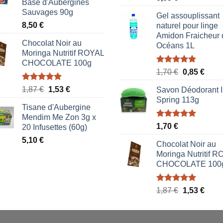
Base d'Aubergines
sur 5
Sauvages 90g
Gel assouplissant
8,50
€
naturel pour linge
Amidon Fraicheur 
Chocolat Noir au
Océans 1L
Moringa Nutritif ROYAL
CHOCOLATE 100g
Note
5.00
Le
Le
1,70
€
0,85
€
sur 5
prix
prix
Note
5.00
Le
Le
1,87
€
1,53
€
Savon Déodorant I
initial
actue
sur 5
prix
prix
Spring 113g
était :
est :
Tisane d'Aubergine
initial
actuel
1,70 €.
0,85 
Mendim Me Zon 3g x
était :
est :
Note
5.00
1,70
€
20 Infusettes (60g)
1,87 €.
1,53 €.
sur 5
5,10
€
Chocolat Noir au
Moringa Nutritif 
CHOCOLATE 100
Note
5.00
Le
Le
1,87
€
1,53
€
sur 5
prix
prix
initial
actue
était :
est :