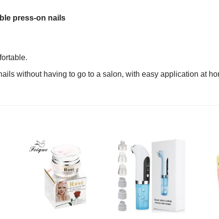
ble press-on nails
fortable.
nails without having to go to a salon, with easy application at h
R
AJOUTER
AJOUTER
À MES
À MES
S
FAVORIS
FAVORIS