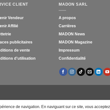
RVICE CLIENT
MADON SARL
1,87 €.
1,53 
enir Vendeur
A propos
nir Affilié
Carrières
ettetrie
MADON News
aces publicitaires
MADON Magazine
ditions de vente
Impressum
itions d'utilisation
Confidentialité
S
MARQUES
LES MARQUES
TESTZ
EN PROMO
DOCUMENTS
VEN
FÊTE DES MÈRES 31 MAI 2026 CAMEROUN
PASS LIVRAISON & SERV
expérience de navigation. En naviguant sur ce site, vous acceptez