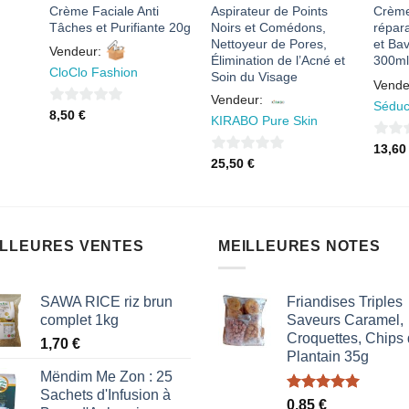
Crème Faciale Anti
Aspirateur de Points
Crème
Tâches et Purifiante 20g
Noirs et Comédons,
répara
Nettoyeur de Pores,
et Ba
Vendeur:
Élimination de l’Acné et
300ml
CloClo Fashion
Soin du Visage
Vende
Vendeur:
Séduc
0
8,50
€
KIRABO Pure Skin
sur
0
13,6
5
0
25,50
€
sur
sur
5
5
ILLEURES VENTES
MEILLEURES NOTES
SAWA RICE riz brun
Friandises Triples
complet 1kg
Saveurs Caramel,
Croquettes, Chips
1,70
€
Plantain 35g
Mëndim Me Zon : 25
Sachets d'Infusion à
Note
5.00
0,85
€