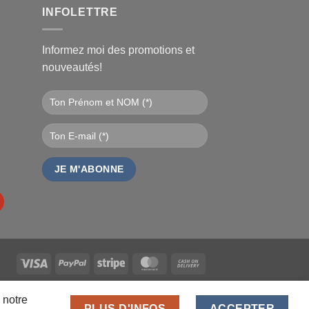
€.
INFOLETTRE
Informez moi des promotions et
nouveautés!
Visa
PayPal
Stripe
MasterCard
Cash
On
DEURS
ANALYTICS
MDN-SUITE-VENDEURS
Delivery
ICE
 notre
PLUS D'INFOS
ACCEPTER