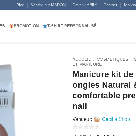
Blog
Vendre sur MADON
Devenir Affilié
Contact
Monna
ES
PROMOTION
T-SHIRT PERSONNALISÉ
ACCUEIL
/
COSMÉTIQUES
/
ET MANICURE
Manicure kit de
AJOUTER
À MES
ongles Natural 
FAVORIS
comfortable pr
nail
Vendeur:
Cecilia Shop
0