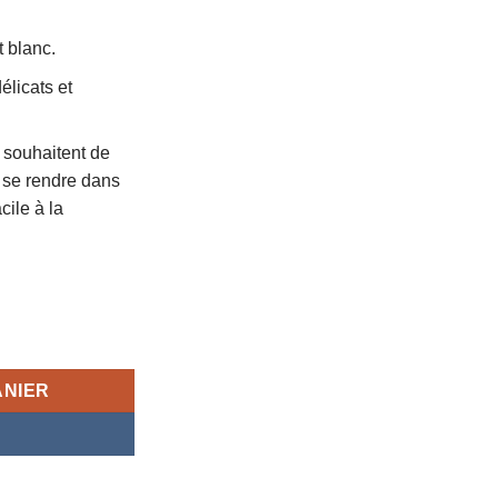
 blanc.
élicats et
.
 souhaitent de
 se rendre dans
cile à la
 ongles Natural & comfortable press on nail
ANIER