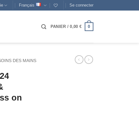
ie
Français
Se connecter
0
PANIER /
0,00
€
SOINS DES MAINS
 24
&
ess on