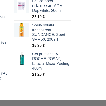
Lait corporel
éclaircissant ACM
Dépiwhite, 200ml
22,10
€
des
Spray solaire
transparent
SUNDANCE, Sport
SPF 50, 200 ml
rish
l
15,30
€
€.
Gel purifiant LA
ROCHE-POSAY,
Effaclar Micro-Peeling,
400ml
ROYAL
21,25
€
g
l