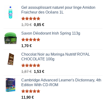
Gel assouplissant naturel pour linge Amidon
Fraicheur des Océans 1L
Note
5.00
Le
Le
1,70
€
0,85
€
sur 5
prix
prix
Savon Déodorant Irish Spring 113g
initial
actuel
était :
est :
1,70 €.
0,85 €.
Note
5.00
1,70
€
sur 5
Chocolat Noir au Moringa Nutritif ROYAL
CHOCOLATE 100g
Note
5.00
Le
Le
1,87
€
1,53
€
sur 5
prix
prix
Cambridge Advanced Learner's Dictionnary, 4th
initial
actuel
Edition With CD-ROM
était :
est :
1,87 €.
1,53 €.
Note
5.00
11,90
€
sur 5