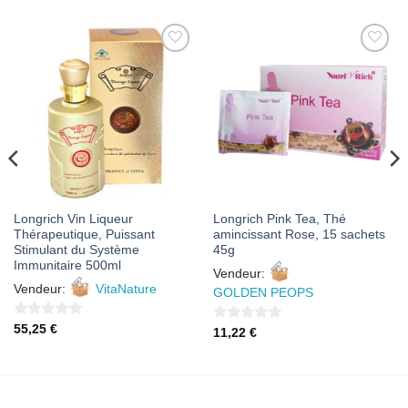
AJOUTER
AJOUTER
À MES
À MES
FAVORIS
FAVORIS
Longrich Vin Liqueur
Longrich Pink Tea, Thé
Thérapeutique, Puissant
amincissant Rose, 15 sachets
Stimulant du Système
45g
Immunitaire 500ml
Vendeur:
Vendeur:
VitaNature
GOLDEN PEOPS
0
55,25
€
0
11,22
€
sur
sur
5
5