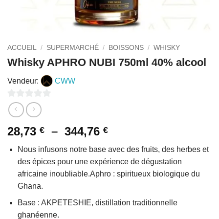
ACCUEIL
/
SUPERMARCHÉ
/
BOISSONS
/
WHISKY
Whisky APHRO NUBI 750ml 40% alcool
Vendeur:
CWW
0
sur
Plage
28,73
–
344,76
€
€
5
de
Nous infusons notre base avec des fruits, des herbes et
prix :
des épices pour une expérience de dégustation
28,73 €
africaine inoubliable.Aphro : spiritueux biologique du
à
Ghana.
344,76 €
Base : AKPETESHIE, distillation traditionnelle
ghanéenne.