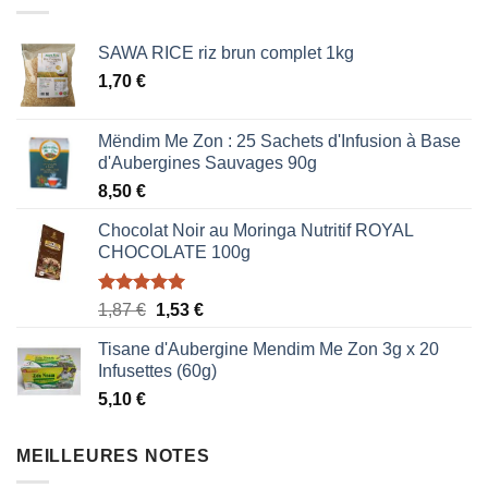
SAWA RICE riz brun complet 1kg
1,70
€
Mëndim Me Zon : 25 Sachets d'Infusion à Base
d'Aubergines Sauvages 90g
8,50
€
Chocolat Noir au Moringa Nutritif ROYAL
CHOCOLATE 100g
Note
5.00
Le
Le
1,87
€
1,53
€
sur 5
prix
prix
Tisane d'Aubergine Mendim Me Zon 3g x 20
initial
actuel
Infusettes (60g)
était :
est :
5,10
€
1,87 €.
1,53 €.
MEILLEURES NOTES