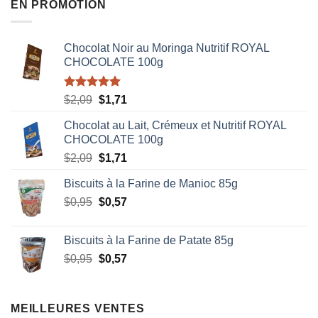
EN PROMOTION
Chocolat Noir au Moringa Nutritif ROYAL
CHOCOLATE 100g
Note
5.00
Le
Le
$
2,09
$
1,71
sur 5
prix
prix
Chocolat au Lait, Crémeux et Nutritif ROYAL
initial
actuel
CHOCOLATE 100g
était :
est :
Le
Le
$
2,09
$
1,71
$2,09.
$1,71.
prix
prix
Biscuits à la Farine de Manioc 85g
initial
actuel
Le
Le
$
0,95
était :
$
0,57
est :
prix
prix
$2,09.
$1,71.
initial
actuel
Biscuits à la Farine de Patate 85g
était :
est :
Le
Le
$
0,95
$
0,57
$0,95.
$0,57.
prix
prix
initial
actuel
était :
est :
MEILLEURES VENTES
$0,95.
$0,57.