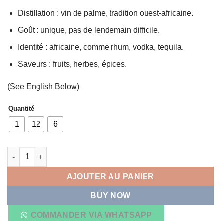
Distillation : vin de palme, tradition ouest-africaine.
Goût : unique, pas de lendemain difficile.
Identité : africaine, comme rhum, vodka, tequila.
Saveurs : fruits, herbes, épices.
(See English Below)
Quantité
1
12
6
quantité de Whisky APHRO NUBI 750ml 40% alcool
AJOUTER AU PANIER
BUY NOW
COMMANDER VIA WHATSAPP