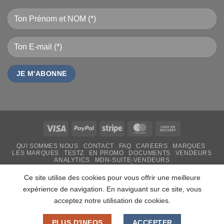
Visa
PayPal
Stripe
MasterCard
Cash
On
QUI SOMMES NOUS
CONTACT
FAQ
CAREERS
MARQUES
Delivery
LES MARQUES
TESTZ
EN PROMO
DOCUMENTS
VENDEURS
ANALYTICS
MDN-SUITE-VENDEURS
IMPRESSION PERSONNALISÉE
MON-TSHIRT
FÊTE DES MÈRES 31 MAI 2026 CAMEROUN
Ce site utilise des cookies pour vous offrir une meilleure
PASS LIVRAISON & SERVICE
expérience de navigation. En naviguant sur ce site, vous
Copyright 2026 ©
MADON DEV
acceptez notre utilisation de cookies.
PLUS D'INFOS
ACCEPTER