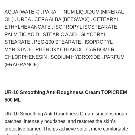
AQUA (WATER) . PARAFFINUM LIQUIDUM (MINERAL
OIL) . UREA . CERA ALBA (BEESWAX) . CETEARYL
ETHYLHEXANOATE . ISOPROPYL ISOSTEARATE .
PALMITIC ACID . STEARIC ACID . GLYCERYL
STEARATE . PEG-100 STEARATE . ISOPROPYL
MYRISTATE . PHENOXYETHANOL . CARBOMER .
CHLORPHENESIN . SODIUM HYDROXIDE . PARFUM
(FRAGRANCE)
___________
UR-10 Smoothing Anti-Roughness Cream TOPICREM
500 ML
UR-10 Smoothing Anti-Roughness Cream smooths rough
patches, intensely nourishes, and restores the skin’s
protective barrier. It helps achieve softer, more comfortable