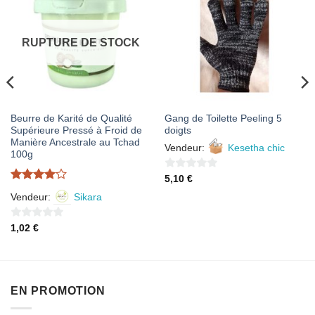
AJOUTER
AJOUTER
À MES
À MES
FAVORIS
FAVORIS
RUPTURE DE STOCK
Beurre de Karité de Qualité
Gang de Toilette Peeling 5
Supérieure Pressé à Froid de
doigts
Manière Ancestrale au Tchad
Vendeur:
Kesetha chic
100g
0
5,10
€
Note
4
sur
Vendeur:
Sikara
sur 5
5
0
1,02
€
sur
5
EN PROMOTION