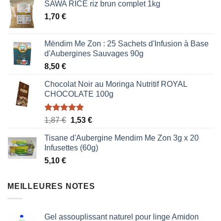
SAWA RICE riz brun complet 1kg
1,70
€
Mëndim Me Zon : 25 Sachets d'Infusion à Base
d'Aubergines Sauvages 90g
8,50
€
Chocolat Noir au Moringa Nutritif ROYAL
CHOCOLATE 100g
Note
5.00
Le
Le
1,87
€
1,53
€
sur 5
prix
prix
Tisane d'Aubergine Mendim Me Zon 3g x 20
initial
actuel
Infusettes (60g)
était :
est :
5,10
€
1,87 €.
1,53 €.
MEILLEURES NOTES
Gel assouplissant naturel pour linge Amidon