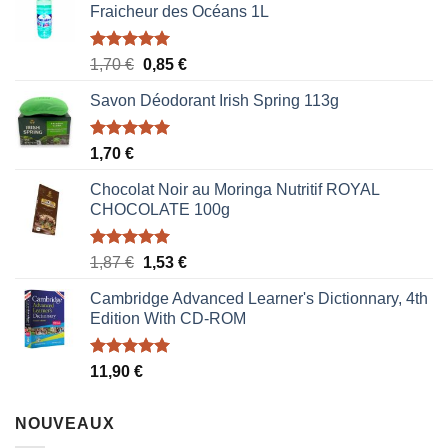
Fraicheur des Océans 1L
Note
5.00
Le
Le
1,70
€
0,85
€
sur 5
prix
prix
Savon Déodorant Irish Spring 113g
initial
actuel
était :
est :
1,70 €.
0,85 €.
Note
5.00
1,70
€
sur 5
Chocolat Noir au Moringa Nutritif ROYAL
CHOCOLATE 100g
Note
5.00
Le
Le
1,87
€
1,53
€
sur 5
prix
prix
Cambridge Advanced Learner's Dictionnary, 4th
initial
actuel
Edition With CD-ROM
était :
est :
1,87 €.
1,53 €.
Note
5.00
11,90
€
sur 5
NOUVEAUX