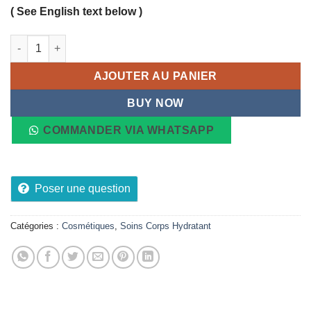
( See English text below )
quantité de UR-10 crème lissante anti-rugosités TOPICREM 50
AJOUTER AU PANIER
BUY NOW
COMMANDER VIA WHATSAPP
Poser une question
Catégories :
Cosmétiques
,
Soins Corps Hydratant