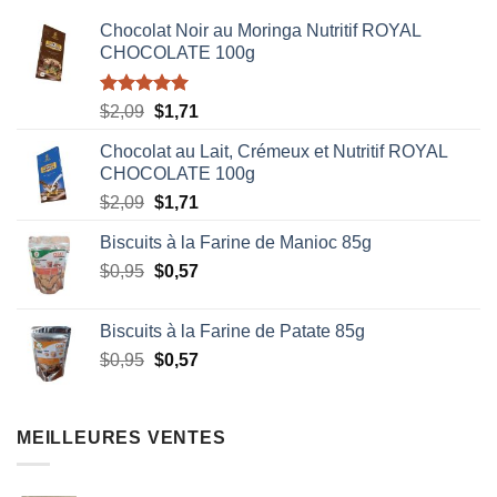
Chocolat Noir au Moringa Nutritif ROYAL
CHOCOLATE 100g
Note
5.00
Le
Le
$
2,09
$
1,71
sur 5
prix
prix
Chocolat au Lait, Crémeux et Nutritif ROYAL
initial
actuel
CHOCOLATE 100g
était :
est :
Le
Le
$
2,09
$
1,71
$2,09.
$1,71.
prix
prix
Biscuits à la Farine de Manioc 85g
initial
actuel
Le
Le
$
0,95
était :
$
0,57
est :
prix
prix
$2,09.
$1,71.
initial
actuel
Biscuits à la Farine de Patate 85g
était :
est :
Le
Le
$
0,95
$
0,57
$0,95.
$0,57.
prix
prix
initial
actuel
était :
est :
MEILLEURES VENTES
$0,95.
$0,57.