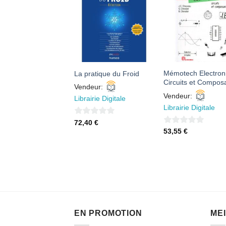
AJOUTER
AJOUTER
AJOUTE
À MES
À MES
À MES
FAVORIS
FAVORIS
FAVORI
llations
Mémotech Electron
La pratique du Froid
orifiques tome 2
Circuits et Compos
Vendeur:
eur:
Vendeur:
Librairie Digitale
irie Digitale
Librairie Digitale
0
72,40
€
0
96
€
53,55
€
sur
sur
5
5
EN PROMOTION
ME