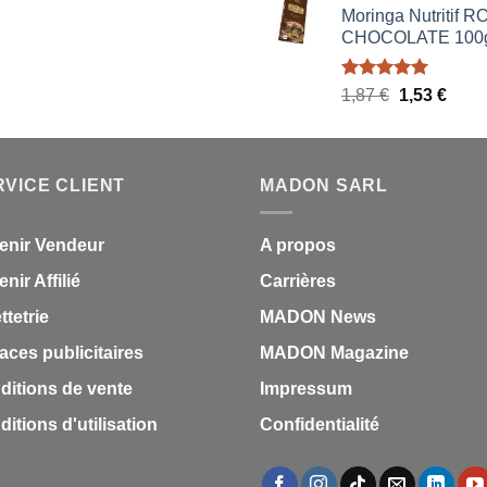
Moringa Nutritif 
CHOCOLATE 100
Note
5.00
Le
Le
1,87
€
1,53
€
sur 5
prix
prix
initial
actue
était :
est :
RVICE CLIENT
MADON SARL
1,87 €.
1,53 
enir Vendeur
A propos
nir Affilié
Carrières
ettetrie
MADON News
aces publicitaires
MADON Magazine
ditions de vente
Impressum
itions d'utilisation
Confidentialité