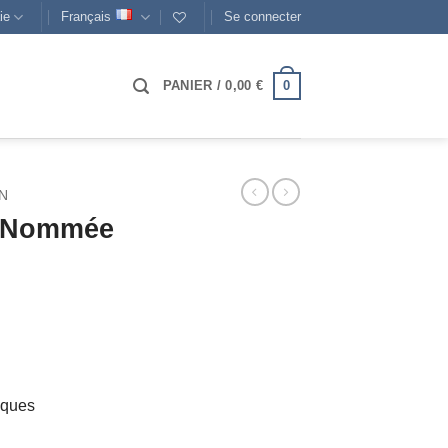
ie
Français
Se connecter
0
PANIER /
0,00
€
N
n Nommée
cques