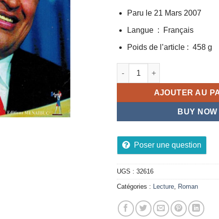
Paru le 21 Mars 2007
Langue ‏ : ‎ Français
Poids de l’article ‏: ‎ 458 g
quantité de Une Obsession 
AJOUTER AU P
BUY NOW
Poser une question
UGS :
32616
Catégories :
Lecture
,
Roman