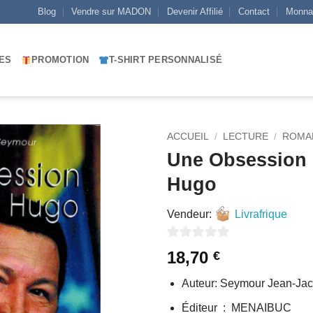
Blog
Vendre sur MADON
Devenir Affilié
Contact
Monna
ES
PROMOTION
T-SHIRT PERSONNALISÉ
ACCUEIL
/
LECTURE
/
ROMA
Une Obsessio
AJOUTER
Hugo
À MES
FAVORIS
Vendeur:
Livrafrique
0
18,70
€
sur
Auteur: Seymour Jean-Ja
5
Éditeur ‏ : ‎ MENAIBUC