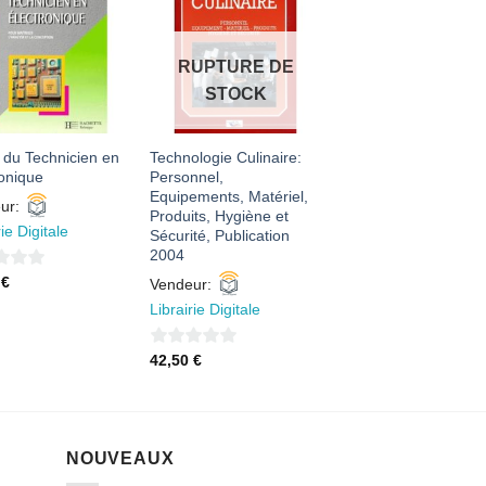
AJOUTER
AJOUTER
À MES
À MES
FAVORIS
FAVORIS
RUPTURE DE
STOCK
 du Technicien en
Technologie Culinaire:
ronique
Personnel,
Equipements, Matériel,
ur:
Produits, Hygiène et
rie Digitale
Sécurité, Publication
2004
5
€
Vendeur:
Librairie Digitale
0
42,50
€
sur
5
NOUVEAUX