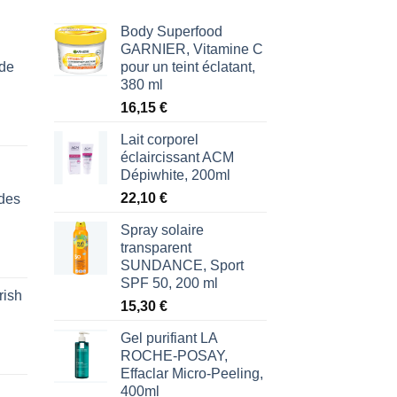
Body Superfood
GARNIER, Vitamine C
 de
pour un teint éclatant,
380 ml
16,15
€
Lait corporel
éclaircissant ACM
Dépiwhite, 200ml
22,10
€
des
Spray solaire
transparent
SUNDANCE, Sport
SPF 50, 200 ml
rish
l
15,30
€
€.
Gel purifiant LA
ROCHE-POSAY,
Effaclar Micro-Peeling,
400ml