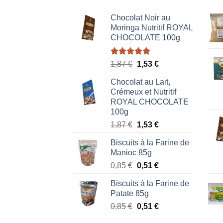
Chocolat Noir au
Moringa Nutritif ROYAL
CHOCOLATE 100g
Note
5.00
Le
Le
1,87
€
1,53
€
sur 5
prix
prix
Chocolat au Lait,
initial
actuel
Crémeux et Nutritif
était :
est :
ROYAL CHOCOLATE
1,87 €.
1,53 €.
100g
Le
Le
1,87
€
1,53
€
prix
prix
Biscuits à la Farine de
initial
actuel
Manioc 85g
était :
est :
Le
Le
0,85
€
0,51
€
1,87 €.
1,53 €.
prix
prix
Biscuits à la Farine de
initial
actuel
Patate 85g
était :
est :
Le
Le
0,85
€
0,51
€
0,85 €.
0,51 €.
prix
prix