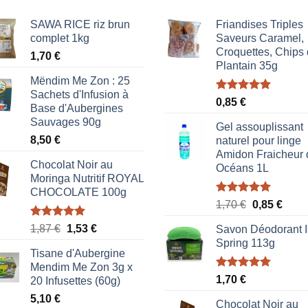
SAWA RICE riz brun
Friandises Triples
complet 1kg
Saveurs Caramel,
Croquettes, Chips
1,70
€
Plantain 35g
Mëndim Me Zon : 25
Sachets d'Infusion à
Note
5.00
0,85
€
Base d'Aubergines
sur 5
Sauvages 90g
Gel assouplissant
8,50
€
naturel pour linge
Amidon Fraicheur 
Chocolat Noir au
Océans 1L
Moringa Nutritif ROYAL
CHOCOLATE 100g
Note
5.00
Le
Le
1,70
€
0,85
€
sur 5
prix
prix
Note
5.00
Le
Le
1,87
€
1,53
€
Savon Déodorant I
initial
actue
sur 5
prix
prix
Spring 113g
était :
est :
Tisane d'Aubergine
initial
actuel
1,70 €.
0,85 
Mendim Me Zon 3g x
était :
est :
Note
5.00
1,70
€
20 Infusettes (60g)
1,87 €.
1,53 €.
sur 5
5,10
€
Chocolat Noir au