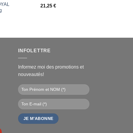
ROYAL
21,25
€
g
l
€.
INFOLETTRE
Informez moi des promotions et
nouveautés!