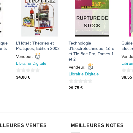
R
AJOUTER
AJOUTER
À MES
À MES
S
FAVORIS
FAVORIS
RUPTURE DE
STOCK
ique
L’Hôtel : Théories et
Technologie
Guide
ants
Pratiques, Edition 2002
d’Electrotechnique, 1ère
Elect
et Tle Bac Pro, Tomes 1
Vendeur:
Vende
et 2
Librairie Digitale
Librai
Vendeur:
Librairie Digitale
0
0
34,00
€
36,5
sur
sur
0
29,75
€
5
5
sur
5
ILLEURES VENTES
MEILLEURES NOTES