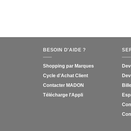
initial
actuel
était :
est :
0,85 €.
0,51 €.
BESOIN D'AIDE ?
SE
Shopping par Marques
Dev
Cycle d'Achat Client
Deve
Contacter MADON
Bill
Télécharge l'Appli
Esp
Con
Cond