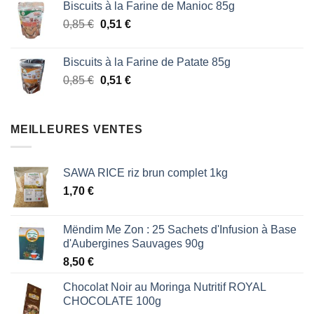
Biscuits à la Farine de Manioc 85g
initial
actuel
Le
Le
0,85
€
était :
0,51
€
est :
prix
prix
1,87 €.
1,53 €.
initial
actuel
Biscuits à la Farine de Patate 85g
était :
est :
Le
Le
0,85
€
0,51
€
0,85 €.
0,51 €.
prix
prix
initial
actuel
était :
est :
MEILLEURES VENTES
0,85 €.
0,51 €.
SAWA RICE riz brun complet 1kg
1,70
€
Mëndim Me Zon : 25 Sachets d'Infusion à Base
d'Aubergines Sauvages 90g
8,50
€
Chocolat Noir au Moringa Nutritif ROYAL
CHOCOLATE 100g