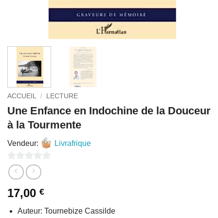
ACCUEIL
/
LECTURE
Une Enfance en Indochine de la Douceur
à la Tourmente
Vendeur:
Livrafrique
0
sur
17,00
€
5
Auteur: Tournebize Cassilde