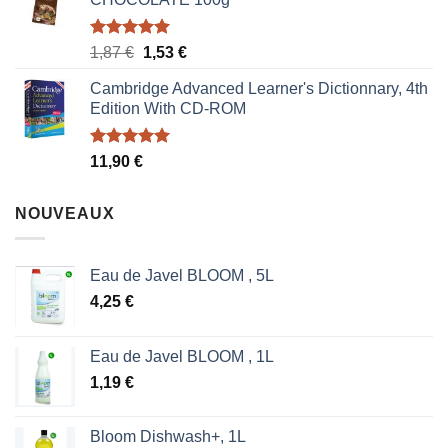
Note
5.00
Le
Le
1,87
€
1,53
€
sur 5
prix
prix
Cambridge Advanced Learner's Dictionnary, 4th
initial
actuel
Edition With CD-ROM
était :
est :
1,87 €.
1,53 €.
Note
5.00
11,90
€
sur 5
NOUVEAUX
Eau de Javel BLOOM , 5L
4,25
€
Eau de Javel BLOOM , 1L
1,19
€
Bloom Dishwash+, 1L