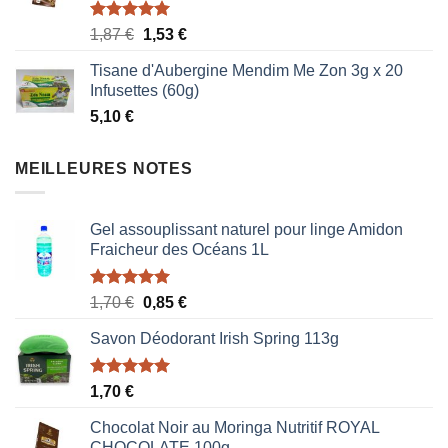
Note
5.00
Le
Le
1,87
€
1,53
€
sur 5
prix
prix
Tisane d'Aubergine Mendim Me Zon 3g x 20
initial
actuel
Infusettes (60g)
était :
est :
5,10
€
1,87 €.
1,53 €.
MEILLEURES NOTES
Gel assouplissant naturel pour linge Amidon
Fraicheur des Océans 1L
Note
5.00
Le
Le
1,70
€
0,85
€
sur 5
prix
prix
Savon Déodorant Irish Spring 113g
initial
actuel
était :
est :
1,70 €.
0,85 €.
Note
5.00
1,70
€
sur 5
Chocolat Noir au Moringa Nutritif ROYAL
CHOCOLATE 100g