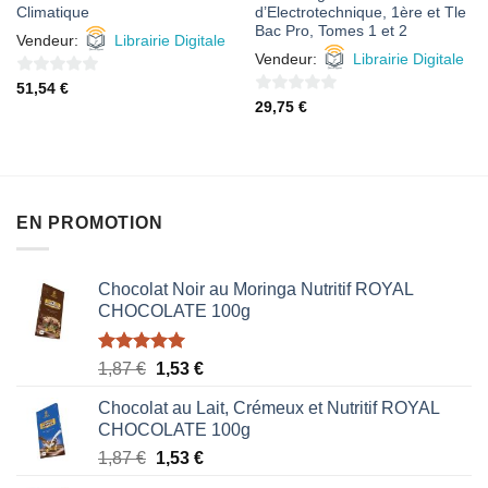
Climatique
d’Electrotechnique, 1ère et Tle
Bac Pro, Tomes 1 et 2
Vendeur:
Librairie Digitale
Vendeur:
Librairie Digitale
0
51,54
€
0
29,75
€
sur
sur
5
5
EN PROMOTION
Chocolat Noir au Moringa Nutritif ROYAL
CHOCOLATE 100g
Note
5.00
Le
Le
1,87
€
1,53
€
sur 5
prix
prix
Chocolat au Lait, Crémeux et Nutritif ROYAL
initial
actuel
CHOCOLATE 100g
était :
est :
Le
Le
1,87
€
1,53
€
1,87 €.
1,53 €.
prix
prix