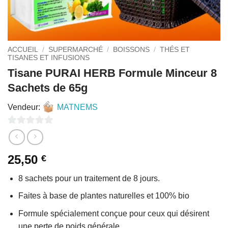
ACCUEIL
/
SUPERMARCHÉ
/
BOISSONS
/
THÉS ET
TISANES ET INFUSIONS
Tisane PURAI HERB Formule Minceur 8
Sachets de 65g
Vendeur:
MATNEMS
0
sur
25,50
€
5
8 sachets pour un traitement de 8 jours.
Faites à base de plantes naturelles et 100% bio
Formule spécialement conçue pour ceux qui désirent
une perte de poids générale.