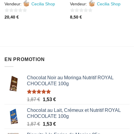
Vendeur:
Cecilia Shop
Vendeur:
Cecilia Shop
0
0
20,40
€
8,50
€
sur
sur
5
5
EN PROMOTION
Chocolat Noir au Moringa Nutritif ROYAL
CHOCOLATE 100g
Note
5.00
Le
Le
1,87
€
1,53
€
sur 5
prix
prix
Chocolat au Lait, Crémeux et Nutritif ROYAL
initial
actuel
CHOCOLATE 100g
était :
est :
Le
Le
1,87
€
1,53
€
1,87 €.
1,53 €.
prix
prix