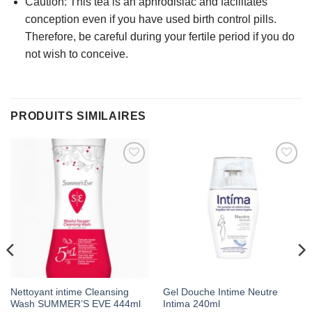
Caution: This tea is an aphrodisiac and facilitates
conception even if you have used birth control pills.
Therefore, be careful during your fertile period if you do
not wish to conceive.
PRODUITS SIMILAIRES
AJOUTER
AJOUTER
À MES
À MES
FAVORIS
FAVORIS
Nettoyant intime Cleansing
Gel Douche Intime Neutre
Wash SUMMER’S EVE 444ml
Intima 240ml