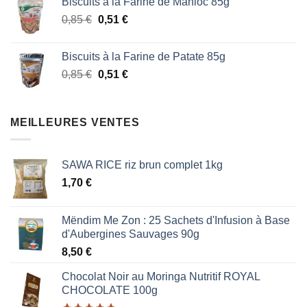
Biscuits à la Farine de Manioc 85g
initial
actuel
Le
Le
0,85
€
était :
0,51
€
est :
prix
prix
1,87 €.
1,53 €.
initial
actuel
Biscuits à la Farine de Patate 85g
était :
est :
Le
Le
0,85
€
0,51
€
0,85 €.
0,51 €.
prix
prix
initial
actuel
était :
est :
MEILLEURES VENTES
0,85 €.
0,51 €.
SAWA RICE riz brun complet 1kg
1,70
€
Mëndim Me Zon : 25 Sachets d'Infusion à Base
d'Aubergines Sauvages 90g
8,50
€
Chocolat Noir au Moringa Nutritif ROYAL
CHOCOLATE 100g