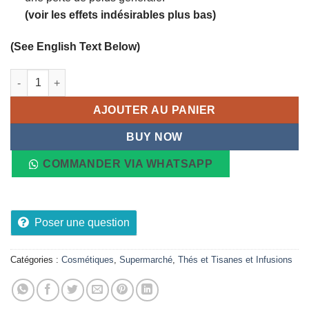
(voir les effets indésirables plus bas)
(See English Text Below)
quantité de Tisane PURAI HERB Formule Minceur 8 Sachets de
AJOUTER AU PANIER
BUY NOW
COMMANDER VIA WHATSAPP
Poser une question
Catégories :
Cosmétiques
,
Supermarché
,
Thés et Tisanes et Infusions