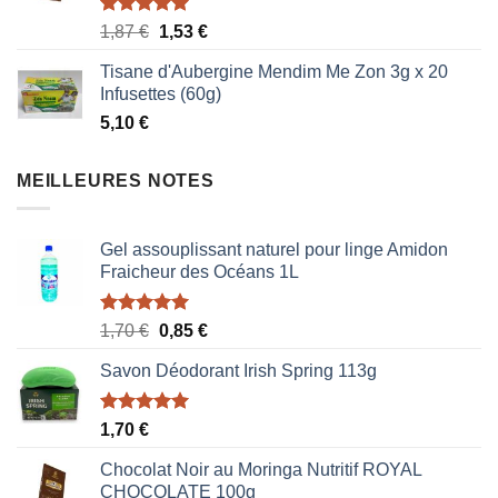
Note
5.00
Le
Le
1,87
€
1,53
€
sur 5
prix
prix
Tisane d'Aubergine Mendim Me Zon 3g x 20
initial
actuel
Infusettes (60g)
était :
est :
5,10
€
1,87 €.
1,53 €.
MEILLEURES NOTES
Gel assouplissant naturel pour linge Amidon
Fraicheur des Océans 1L
Note
5.00
Le
Le
1,70
€
0,85
€
sur 5
prix
prix
Savon Déodorant Irish Spring 113g
initial
actuel
était :
est :
1,70 €.
0,85 €.
Note
5.00
1,70
€
sur 5
Chocolat Noir au Moringa Nutritif ROYAL
CHOCOLATE 100g