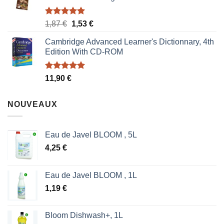
Note
5.00
Le
Le
1,87
€
1,53
€
sur 5
prix
prix
Cambridge Advanced Learner's Dictionnary, 4th
initial
actuel
Edition With CD-ROM
était :
est :
1,87 €.
1,53 €.
Note
5.00
11,90
€
sur 5
NOUVEAUX
Eau de Javel BLOOM , 5L
4,25
€
Eau de Javel BLOOM , 1L
1,19
€
Bloom Dishwash+, 1L