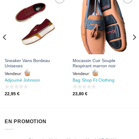
AJOUTER
AJOUTER
À MES
À MES
FAVORIS
FAVORIS
Sneaker Vans Bordeau
Mocassin Cuir Souple
Unisexes
Respirant marron noir
Vendeur:
Vendeur:
Adjoumé Johnson
Bag Shop Ft Clothing
0
0
22,95
€
23,80
€
sur
sur
5
5
EN PROMOTION