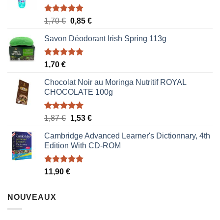
Note
5.00
Le
Le
1,70
€
0,85
€
sur 5
prix
prix
Savon Déodorant Irish Spring 113g
initial
actuel
était :
est :
1,70 €.
0,85 €.
Note
5.00
1,70
€
sur 5
Chocolat Noir au Moringa Nutritif ROYAL
CHOCOLATE 100g
Note
5.00
Le
Le
1,87
€
1,53
€
sur 5
prix
prix
Cambridge Advanced Learner's Dictionnary, 4th
initial
actuel
Edition With CD-ROM
était :
est :
1,87 €.
1,53 €.
Note
5.00
11,90
€
sur 5
NOUVEAUX