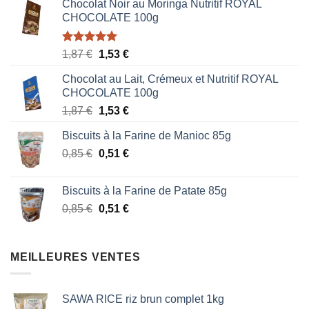
Chocolat Noir au Moringa Nutritif ROYAL
CHOCOLATE 100g
Note
5.00
Le
Le
1,87
€
1,53
€
sur 5
prix
prix
Chocolat au Lait, Crémeux et Nutritif ROYAL
initial
actuel
CHOCOLATE 100g
était :
est :
Le
Le
1,87
€
1,53
€
1,87 €.
1,53 €.
prix
prix
Biscuits à la Farine de Manioc 85g
initial
actuel
Le
Le
0,85
€
était :
0,51
€
est :
prix
prix
1,87 €.
1,53 €.
initial
actuel
Biscuits à la Farine de Patate 85g
était :
est :
Le
Le
0,85
€
0,51
€
0,85 €.
0,51 €.
prix
prix
initial
actuel
était :
est :
MEILLEURES VENTES
0,85 €.
0,51 €.
SAWA RICE riz brun complet 1kg