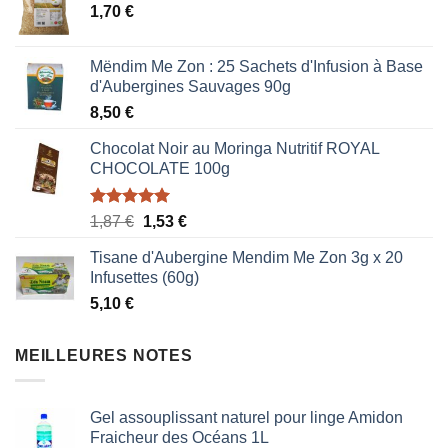
1,70
€
Mëndim Me Zon : 25 Sachets d'Infusion à Base
d'Aubergines Sauvages 90g
8,50
€
Chocolat Noir au Moringa Nutritif ROYAL
CHOCOLATE 100g
Note
5.00
Le
Le
1,87
€
1,53
€
sur 5
prix
prix
Tisane d'Aubergine Mendim Me Zon 3g x 20
initial
actuel
Infusettes (60g)
était :
est :
5,10
€
1,87 €.
1,53 €.
MEILLEURES NOTES
Gel assouplissant naturel pour linge Amidon
Fraicheur des Océans 1L