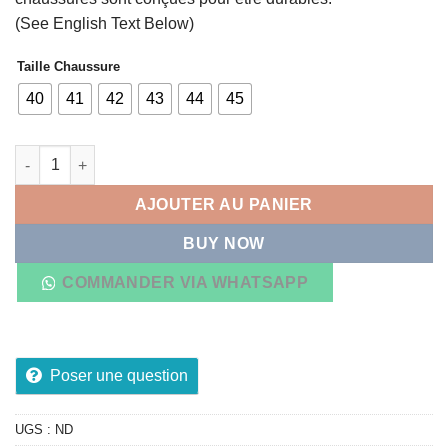
(See English Text Below)
Taille Chaussure
40
41
42
43
44
45
quantité de Tennis Yeezy Boost 700 Militaire
AJOUTER AU PANIER
BUY NOW
COMMANDER VIA WHATSAPP
Poser une question
UGS :
ND