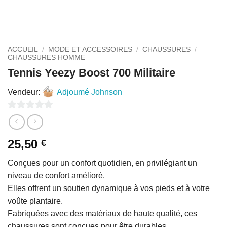
ACCUEIL
/
MODE ET ACCESSOIRES
/
CHAUSSURES
/
CHAUSSURES HOMME
Tennis Yeezy Boost 700 Militaire
Vendeur:
Adjoumé Johnson
0
sur
25,50
€
5
Conçues pour un confort quotidien, en privilégiant un
niveau de confort amélioré.
Elles offrent un soutien dynamique à vos pieds et à votre
voûte plantaire.
Fabriquées avec des matériaux de haute qualité, ces
chaussures sont conçues pour être durables.