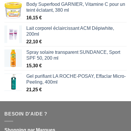
Body Superfood GARNIER, Vitamine C pour un
teint éclatant, 380 ml
16,15
€
Lait corporel éclaircissant ACM Dépiwhite,
200ml
22,10
€
Spray solaire transparent SUNDANCE, Sport
SPF 50, 200 ml
15,30
€
Gel purifiant LA ROCHE-POSAY, Effaclar Micro-
Peeling, 400ml
21,25
€
BESOIN D'AIDE ?
Shopping par Marques