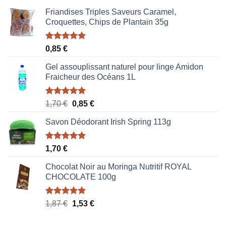
Friandises Triples Saveurs Caramel,
Croquettes, Chips de Plantain 35g
Note
5.00
0,85
€
sur 5
Gel assouplissant naturel pour linge Amidon
Fraicheur des Océans 1L
Note
5.00
Le
Le
1,70
€
0,85
€
sur 5
prix
prix
Savon Déodorant Irish Spring 113g
initial
actuel
était :
est :
1,70 €.
0,85 €.
Note
5.00
1,70
€
sur 5
Chocolat Noir au Moringa Nutritif ROYAL
CHOCOLATE 100g
Note
5.00
Le
Le
1,87
€
1,53
€
sur 5
prix
prix
initial
actuel