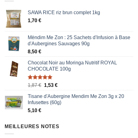
SAWA RICE riz brun complet 1kg
1,70
€
Mëndim Me Zon : 25 Sachets d'Infusion à Base
d'Aubergines Sauvages 90g
8,50
€
Chocolat Noir au Moringa Nutritif ROYAL
CHOCOLATE 100g
Note
5.00
Le
Le
1,87
€
1,53
€
sur 5
prix
prix
Tisane d'Aubergine Mendim Me Zon 3g x 20
initial
actuel
Infusettes (60g)
était :
est :
5,10
€
1,87 €.
1,53 €.
MEILLEURES NOTES