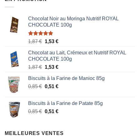
Chocolat Noir au Moringa Nutritif ROYAL
CHOCOLATE 100g
Note
5.00
Le
Le
1,87
€
1,53
€
sur 5
prix
prix
Chocolat au Lait, Crémeux et Nutritif ROYAL
initial
actuel
CHOCOLATE 100g
était :
est :
Le
Le
1,87
€
1,53
€
1,87 €.
1,53 €.
prix
prix
Biscuits à la Farine de Manioc 85g
initial
actuel
Le
Le
0,85
€
était :
0,51
€
est :
prix
prix
1,87 €.
1,53 €.
initial
actuel
Biscuits à la Farine de Patate 85g
était :
est :
Le
Le
0,85
€
0,51
€
0,85 €.
0,51 €.
prix
prix
initial
actuel
était :
est :
MEILLEURES VENTES
0,85 €.
0,51 €.