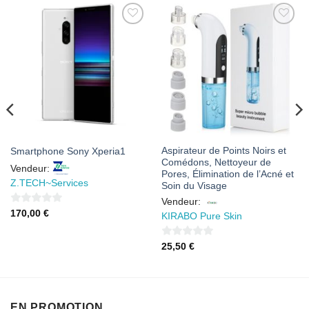
AJOUTER
AJOUTER
À MES
À MES
FAVORIS
FAVORIS
Aspirateur de Points Noirs et
Smartphone Sony Xperia1
Comédons, Nettoyeur de
Vendeur:
Pores, Élimination de l’Acné et
Z.TECH~Services
Soin du Visage
Vendeur:
0
170,00
€
KIRABO Pure Skin
sur
5
0
25,50
€
sur
5
EN PROMOTION