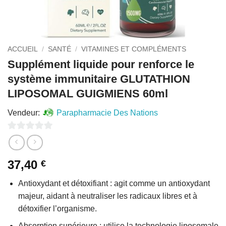
ACCUEIL
/
SANTÉ
/
VITAMINES ET COMPLÉMENTS
Supplément liquide pour renforce le
système immunitaire GLUTATHION
LIPOSOMAL GUIGMIENS 60ml
Vendeur:
Parapharmacie Des Nations
0
sur
37,40
€
5
Antioxydant et détoxifiant : agit comme un antioxydant
majeur, aidant à neutraliser les radicaux libres et à
détoxifier l’organisme.
Absorption supérieure : utilise la technologie liposomale