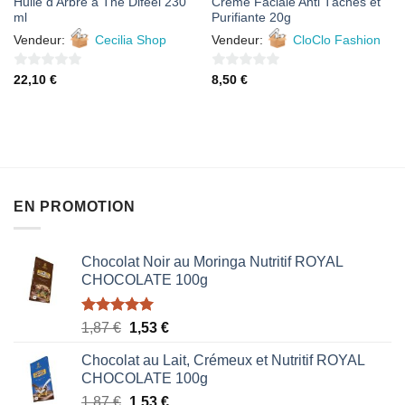
Huile d’Arbre à Thé Difeel 230
Crème Faciale Anti Tâches et
ml
Purifiante 20g
Vendeur:
Cecilia Shop
Vendeur:
CloClo Fashion
0
0
22,10
€
8,50
€
sur
sur
5
5
EN PROMOTION
Chocolat Noir au Moringa Nutritif ROYAL
CHOCOLATE 100g
Note
5.00
Le
Le
1,87
€
1,53
€
sur 5
prix
prix
Chocolat au Lait, Crémeux et Nutritif ROYAL
initial
actuel
CHOCOLATE 100g
était :
est :
Le
Le
1,87
€
1,53
€
1,87 €.
1,53 €.