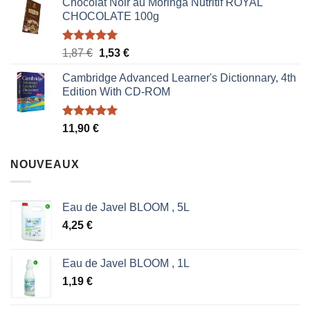
Chocolat Noir au Moringa Nutritif ROYAL
CHOCOLATE 100g
Note
5.00
Le
Le
1,87
€
1,53
€
sur 5
prix
prix
Cambridge Advanced Learner's Dictionnary, 4th
initial
actuel
Edition With CD-ROM
était :
est :
1,87 €.
1,53 €.
Note
5.00
11,90
€
sur 5
NOUVEAUX
Eau de Javel BLOOM , 5L
4,25
€
Eau de Javel BLOOM , 1L
1,19
€