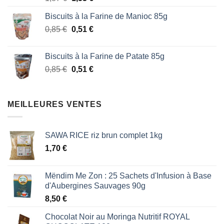
prix
prix
Biscuits à la Farine de Manioc 85g
initial
actuel
Le
Le
0,85
€
était :
0,51
€
est :
prix
prix
1,87 €.
1,53 €.
initial
actuel
Biscuits à la Farine de Patate 85g
était :
est :
Le
Le
0,85
€
0,51
€
0,85 €.
0,51 €.
prix
prix
initial
actuel
était :
est :
MEILLEURES VENTES
0,85 €.
0,51 €.
SAWA RICE riz brun complet 1kg
1,70
€
Mëndim Me Zon : 25 Sachets d'Infusion à Base
d'Aubergines Sauvages 90g
8,50
€
Chocolat Noir au Moringa Nutritif ROYAL