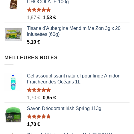
CHOCOLATE 100g
Note
5.00
Le
Le
1,87
€
1,53
€
sur 5
prix
prix
Tisane d'Aubergine Mendim Me Zon 3g x 20
initial
actuel
Infusettes (60g)
était :
est :
5,10
€
1,87 €.
1,53 €.
MEILLEURES NOTES
Gel assouplissant naturel pour linge Amidon
Fraicheur des Océans 1L
Note
5.00
Le
Le
1,70
€
0,85
€
sur 5
prix
prix
Savon Déodorant Irish Spring 113g
initial
actuel
était :
est :
1,70 €.
0,85 €.
Note
5.00
1,70
€
sur 5