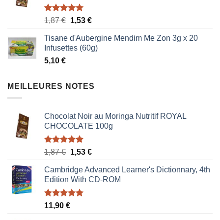
Note
5.00
Le
Le
1,87
€
1,53
€
sur 5
prix
prix
Tisane d'Aubergine Mendim Me Zon 3g x 20
initial
actuel
Infusettes (60g)
était :
est :
5,10
€
1,87 €.
1,53 €.
MEILLEURES NOTES
Chocolat Noir au Moringa Nutritif ROYAL
CHOCOLATE 100g
Note
5.00
Le
Le
1,87
€
1,53
€
sur 5
prix
prix
Cambridge Advanced Learner's Dictionnary, 4th
initial
actuel
Edition With CD-ROM
était :
est :
1,87 €.
1,53 €.
Note
5.00
11,90
€
sur 5