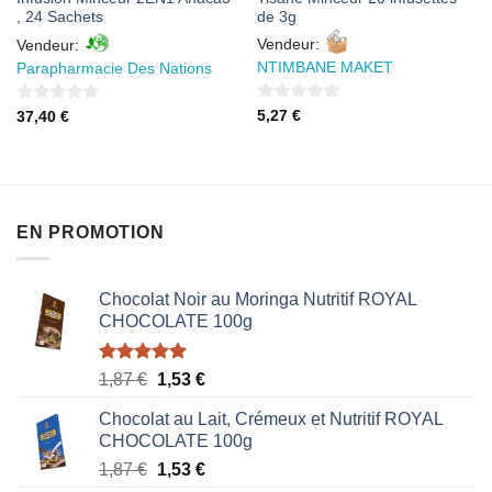
, 24 Sachets
de 3g
Vendeur:
Vendeur:
NTIMBANE MAKET
Parapharmacie Des Nations
0
0
5,27
€
37,40
€
sur
sur
5
5
EN PROMOTION
Chocolat Noir au Moringa Nutritif ROYAL
CHOCOLATE 100g
Note
5.00
Le
Le
1,87
€
1,53
€
sur 5
prix
prix
Chocolat au Lait, Crémeux et Nutritif ROYAL
initial
actuel
CHOCOLATE 100g
était :
est :
Le
Le
1,87
€
1,53
€
1,87 €.
1,53 €.
prix
prix