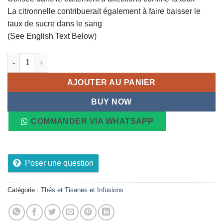
était :
est :
La citronnelle contribuerait également à faire baisser le
2,55 €.
1,91 €.
taux de sucre dans le sang
(See English Text Below)
quantité de SN Food,Tisane Citronnella 50g
AJOUTER AU PANIER
BUY NOW
COMMANDER VIA WHATSAPP
Poser une question
Catégorie :
Thés et Tisanes et Infusions