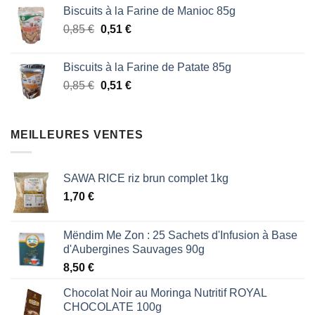
Biscuits à la Farine de Manioc 85g
initial
actuel
Le
Le
0,85
€
était :
0,51
€
est :
prix
prix
1,87 €.
1,53 €.
initial
actuel
Biscuits à la Farine de Patate 85g
était :
est :
Le
Le
0,85
€
0,51
€
0,85 €.
0,51 €.
prix
prix
initial
actuel
était :
est :
MEILLEURES VENTES
0,85 €.
0,51 €.
SAWA RICE riz brun complet 1kg
1,70
€
Mëndim Me Zon : 25 Sachets d'Infusion à Base
d'Aubergines Sauvages 90g
8,50
€
Chocolat Noir au Moringa Nutritif ROYAL
CHOCOLATE 100g