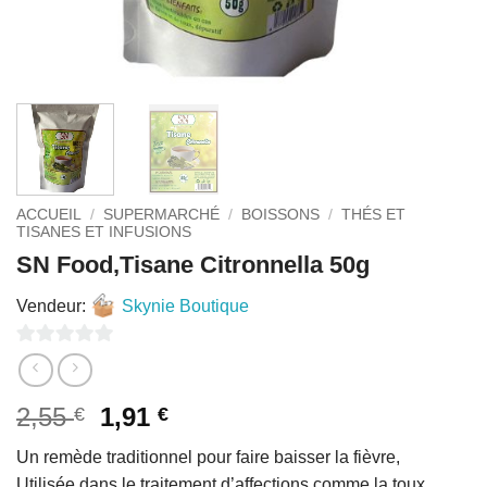
ACCUEIL
/
SUPERMARCHÉ
/
BOISSONS
/
THÉS ET
TISANES ET INFUSIONS
SN Food,Tisane Citronnella 50g
Vendeur:
Skynie Boutique
0
sur
Le
Le
2,55
1,91
€
€
5
prix
prix
Un remède traditionnel pour faire baisser la fièvre,
initial
actuel
Utilisée dans le traitement d’affections comme la toux