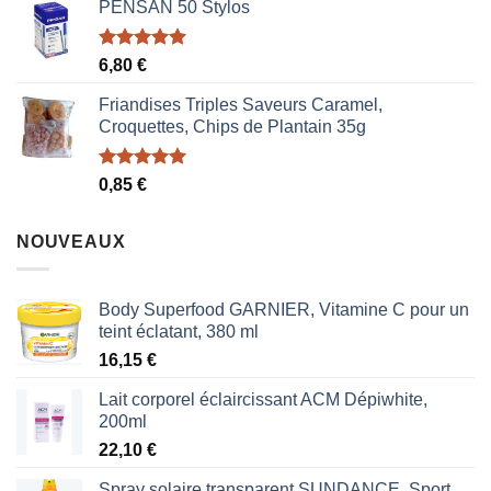
PENSAN 50 Stylos
Note
5.00
6,80
€
sur 5
Friandises Triples Saveurs Caramel,
Croquettes, Chips de Plantain 35g
Note
5.00
0,85
€
sur 5
NOUVEAUX
Body Superfood GARNIER, Vitamine C pour un
teint éclatant, 380 ml
16,15
€
Lait corporel éclaircissant ACM Dépiwhite,
200ml
22,10
€
Spray solaire transparent SUNDANCE, Sport