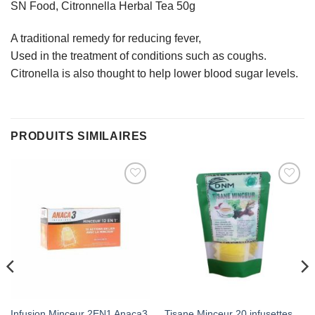
SN Food, Citronnella Herbal Tea 50g
A traditional remedy for reducing fever,
Used in the treatment of conditions such as coughs.
Citronella is also thought to help lower blood sugar levels.
PRODUITS SIMILAIRES
AJOUTER
AJOUTER
À MES
À MES
FAVORIS
FAVORIS
Infusion Minceur 2EN1 Anaca3
Tisane Minceur 20 infusettes