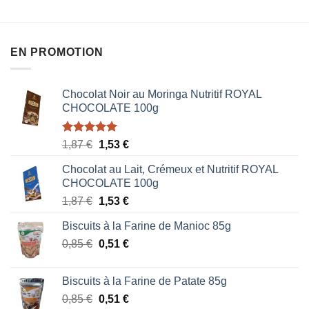
5
EN PROMOTION
Chocolat Noir au Moringa Nutritif ROYAL
CHOCOLATE 100g
Note
5.00
Le
Le
1,87
€
1,53
€
sur 5
prix
prix
Chocolat au Lait, Crémeux et Nutritif ROYAL
initial
actuel
CHOCOLATE 100g
était :
est :
Le
Le
1,87
€
1,53
€
1,87 €.
1,53 €.
prix
prix
Biscuits à la Farine de Manioc 85g
initial
actuel
Le
Le
0,85
€
était :
0,51
€
est :
prix
prix
1,87 €.
1,53 €.
initial
actuel
Biscuits à la Farine de Patate 85g
était :
est :
Le
Le
0,85
€
0,51
€
0,85 €.
0,51 €.