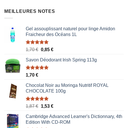
MEILLEURES NOTES
Gel assouplissant naturel pour linge Amidon
Fraicheur des Océans 1L
Note
5.00
Le
Le
1,70
€
0,85
€
sur 5
prix
prix
Savon Déodorant Irish Spring 113g
initial
actuel
était :
est :
1,70 €.
0,85 €.
Note
5.00
1,70
€
sur 5
Chocolat Noir au Moringa Nutritif ROYAL
CHOCOLATE 100g
Note
5.00
Le
Le
1,87
€
1,53
€
sur 5
prix
prix
Cambridge Advanced Learner's Dictionnary, 4th
initial
actuel
Edition With CD-ROM
était :
est :