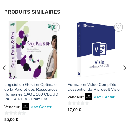
PRODUITS SIMILAIRES
AJOUTER
AJOUTER
À MES
À MES
FAVORIS
FAVORIS
Logiciel de Gestion Optimale
Formation Video Complète
de la Paie et des Ressources
L’essentiel de Microsoft Visio
Humaines SAGE 100 CLOUD
Vendeur:
Max Center
PAIE & RH V3 Premium
Vendeur:
Max Center
0
17,00
€
sur
0
85,00
€
5
sur