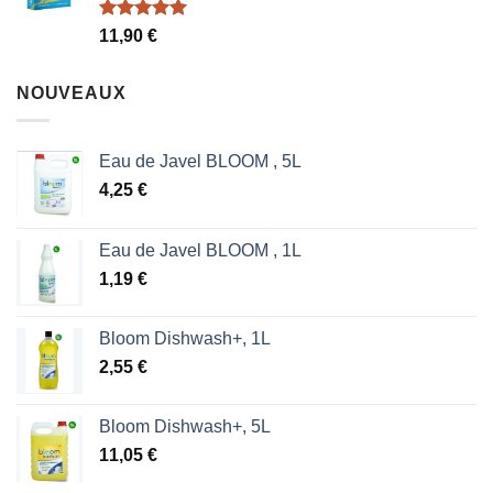
1,87 €.
1,53 €.
Note
5.00
11,90
€
sur 5
NOUVEAUX
Eau de Javel BLOOM , 5L
4,25
€
Eau de Javel BLOOM , 1L
1,19
€
Bloom Dishwash+, 1L
2,55
€
Bloom Dishwash+, 5L
11,05
€