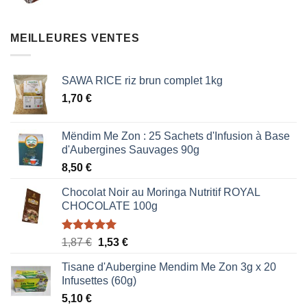
prix
prix
initial
actuel
était :
est :
MEILLEURES VENTES
0,85 €.
0,51 €.
SAWA RICE riz brun complet 1kg
1,70
€
Mëndim Me Zon : 25 Sachets d'Infusion à Base
d'Aubergines Sauvages 90g
8,50
€
Chocolat Noir au Moringa Nutritif ROYAL
CHOCOLATE 100g
Note
5.00
Le
Le
1,87
€
1,53
€
sur 5
prix
prix
Tisane d'Aubergine Mendim Me Zon 3g x 20
initial
actuel
Infusettes (60g)
était :
est :
5,10
€
1,87 €.
1,53 €.