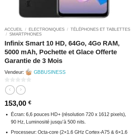
ACCUEIL
/
ELECTRONIQUES
/
TÉLÉPHONES ET TABLETTES
/
SMARTPHONES
Infinix Smart 10 HD, 64Go, 4Go RAM,
5000 mAh, Pochette et Glace Offerte
Garantie de 3 Mois
Vendeur:
GBBUSINESS
0
sur
153,00
€
5
Écran: 6,6 pouces HD+ (résolution 720 x 1612 pixels),
90 Hz, Luminosité jusqu’à 500 nits.
Processeur: Octa-core (2×1.6 GHz Cortex-A75 & 6×1.6