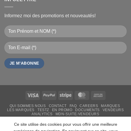
Informez moi des promotions et nouveautés!
Visa
PayPal
Stripe
MasterCard
Cash
On
QUI SOMMES NOUS
CONTACT
FAQ
CAREERS
MARQUES
Delivery
LES MARQUES
TESTZ
EN PROMO
DOCUMENTS
VENDEURS
ANALYTICS
MDN-SUITE-VENDEURS
IMPRESSION PERSONNALISÉE
MON-TSHIRT
FÊTE DES MÈRES 31 MAI 2026 CAMEROUN
Ce site utilise des cookies pour vous offrir une meilleure
PASS LIVRAISON & SERVICE