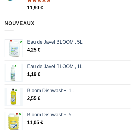
Note
5.00
11,90
€
sur 5
NOUVEAUX
Eau de Javel BLOOM , 5L
4,25
€
Eau de Javel BLOOM , 1L
1,19
€
Bloom Dishwash+, 1L
2,55
€
Bloom Dishwash+, 5L
11,05
€