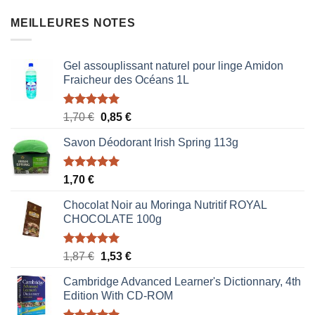
MEILLEURES NOTES
Gel assouplissant naturel pour linge Amidon
Fraicheur des Océans 1L
Note
5.00
Le
Le
1,70
€
0,85
€
sur 5
prix
prix
Savon Déodorant Irish Spring 113g
initial
actuel
était :
est :
1,70 €.
0,85 €.
Note
5.00
1,70
€
sur 5
Chocolat Noir au Moringa Nutritif ROYAL
CHOCOLATE 100g
Note
5.00
Le
Le
1,87
€
1,53
€
sur 5
prix
prix
Cambridge Advanced Learner's Dictionnary, 4th
initial
actuel
Edition With CD-ROM
était :
est :
1,87 €.
1,53 €.