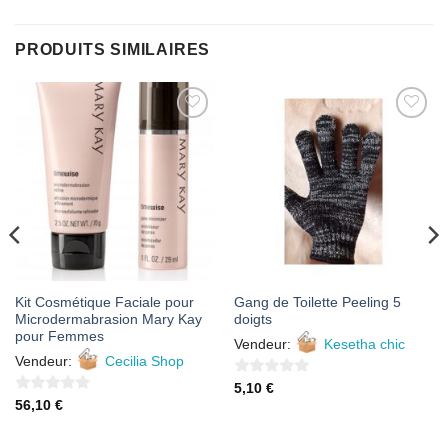
PRODUITS SIMILAIRES
AJOUTER
AJOUTER
À MES
À MES
FAVORIS
FAVORIS
Kit Cosmétique Faciale pour
Gang de Toilette Peeling 5
Microdermabrasion Mary Kay
doigts
pour Femmes
Vendeur:
Kesetha chic
Vendeur:
Cecilia Shop
0
5,10
€
0
56,10
€
sur
sur
5
5