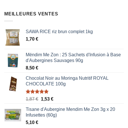
initial
actuel
était :
est :
MEILLEURES VENTES
$0,95.
$0,57.
SAWA RICE riz brun complet 1kg
1,70
€
Mëndim Me Zon : 25 Sachets d'Infusion à Base
d'Aubergines Sauvages 90g
8,50
€
Chocolat Noir au Moringa Nutritif ROYAL
CHOCOLATE 100g
Note
5.00
Le
Le
1,87
€
1,53
€
sur 5
prix
prix
Tisane d'Aubergine Mendim Me Zon 3g x 20
initial
actuel
Infusettes (60g)
était :
est :
5,10
€
1,87 €.
1,53 €.