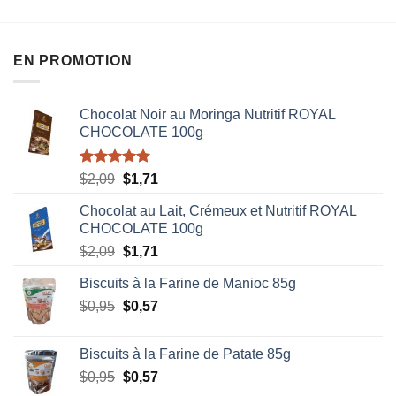
EN PROMOTION
Chocolat Noir au Moringa Nutritif ROYAL
CHOCOLATE 100g
Note
5.00
Le
Le
$
2,09
$
1,71
sur 5
prix
prix
Chocolat au Lait, Crémeux et Nutritif ROYAL
initial
actuel
CHOCOLATE 100g
était :
est :
Le
Le
$
2,09
$
1,71
$2,09.
$1,71.
prix
prix
Biscuits à la Farine de Manioc 85g
initial
actuel
Le
Le
$
0,95
était :
$
0,57
est :
prix
prix
$2,09.
$1,71.
initial
actuel
Biscuits à la Farine de Patate 85g
était :
est :
Le
Le
$
0,95
$
0,57
$0,95.
$0,57.
prix
prix