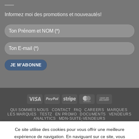
Informez moi des promotions et nouveautés!
Visa
PayPal
Stripe
MasterCard
Cash
On
QUI SOMMES NOUS
CONTACT
FAQ
CAREERS
MARQUES
Delivery
LES MARQUES
TESTZ
EN PROMO
DOCUMENTS
VENDEURS
ANALYTICS
MDN-SUITE-VENDEURS
IMPRESSION PERSONNALISÉE
MON-TSHIRT
FÊTE DES MÈRES 31 MAI 2026 CAMEROUN
Ce site utilise des cookies pour vous offrir une meilleure
PASS LIVRAISON & SERVICE
expérience de navigation. En naviguant sur ce site, vous