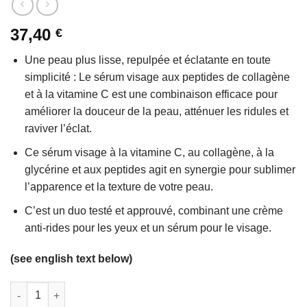
sur
37,40
€
5
Une peau plus lisse, repulpée et éclatante en toute
simplicité : Le sérum visage aux peptides de collagène
et à la vitamine C est une combinaison efficace pour
améliorer la douceur de la peau, atténuer les ridules et
raviver l’éclat.
Ce sérum visage à la vitamine C, au collagène, à la
glycérine et aux peptides agit en synergie pour sublimer
l’apparence et la texture de votre peau.
C’est un duo testé et approuvé, combinant une crème
anti-rides pour les yeux et un sérum pour le visage.
(see english text below)
quantité de Sérum anti-dommage et réparateur Hydrating Du