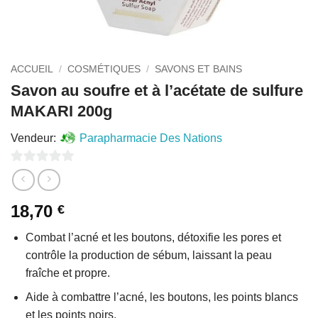
ACCUEIL
/
COSMÉTIQUES
/
SAVONS ET BAINS
Savon au soufre et à l’acétate de sulfure
MAKARI 200g
Vendeur:
Parapharmacie Des Nations
0
sur
18,70
€
5
Combat l’acné et les boutons, détoxifie les pores et
contrôle la production de sébum, laissant la peau
fraîche et propre.
Aide à combattre l’acné, les boutons, les points blancs
et les points noirs.