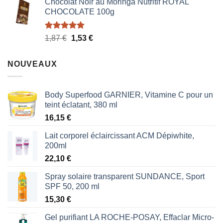
Chocolat Noir au Moringa Nutritif ROYAL
CHOCOLATE 100g
Note
5.00
Le
Le
1,87
€
1,53
€
sur 5
prix
prix
initial
actuel
NOUVEAUX
était :
est :
1,87 €.
1,53 €.
Body Superfood GARNIER, Vitamine C pour un
teint éclatant, 380 ml
16,15
€
Lait corporel éclaircissant ACM Dépiwhite,
200ml
22,10
€
Spray solaire transparent SUNDANCE, Sport
SPF 50, 200 ml
15,30
€
Gel purifiant LA ROCHE-POSAY, Effaclar Micro-