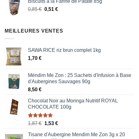
Biscuits à la Farine de Patate 85g
était :
est :
Le
Le
0,85
€
0,51
€
0,85 €.
0,51 €.
prix
prix
initial
actuel
était :
est :
MEILLEURES VENTES
0,85 €.
0,51 €.
SAWA RICE riz brun complet 1kg
1,70
€
Mëndim Me Zon : 25 Sachets d'Infusion à Base
d'Aubergines Sauvages 90g
8,50
€
Chocolat Noir au Moringa Nutritif ROYAL
CHOCOLATE 100g
Note
5.00
Le
Le
1,87
€
1,53
€
sur 5
prix
prix
Tisane d'Aubergine Mendim Me Zon 3g x 20
initial
actuel