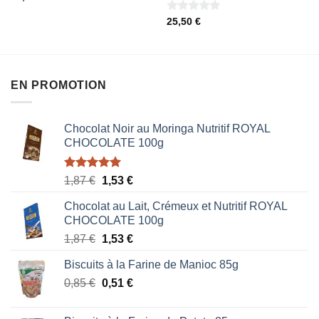
sur
0
25,50
€
5
sur
5
EN PROMOTION
Chocolat Noir au Moringa Nutritif ROYAL
CHOCOLATE 100g
Note
5.00
Le
Le
1,87
€
1,53
€
sur 5
prix
prix
Chocolat au Lait, Crémeux et Nutritif ROYAL
initial
actuel
CHOCOLATE 100g
était :
est :
Le
Le
1,87
€
1,53
€
1,87 €.
1,53 €.
prix
prix
Biscuits à la Farine de Manioc 85g
initial
actuel
Le
Le
0,85
€
était :
0,51
€
est :
prix
prix
1,87 €.
1,53 €.
initial
actuel