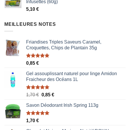
Infusettes (60g)
était :
est :
5,10
€
1,87 €.
1,53 €.
MEILLEURES NOTES
Friandises Triples Saveurs Caramel,
Croquettes, Chips de Plantain 35g
Note
5.00
0,85
€
sur 5
Gel assouplissant naturel pour linge Amidon
Fraicheur des Océans 1L
Note
5.00
Le
Le
1,70
€
0,85
€
sur 5
prix
prix
Savon Déodorant Irish Spring 113g
initial
actuel
était :
est :
1,70 €.
0,85 €.
Note
5.00
1,70
€
sur 5