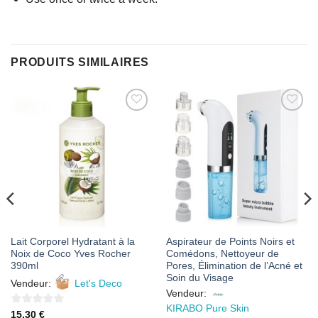
PRODUITS SIMILAIRES
AJOUTER
AJOUTER
À MES
À MES
FAVORIS
FAVORIS
Lait Corporel Hydratant à la
Aspirateur de Points Noirs et
Noix de Coco Yves Rocher
Comédons, Nettoyeur de
390ml
Pores, Élimination de l’Acné et
Soin du Visage
Vendeur:
Let's Deco
Vendeur:
KIRABO Pure Skin
0
15,30
€