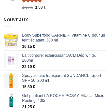
Note
5.00
Le
Le
1,87
€
1,53
€
sur 5
prix
prix
initial
actuel
NOUVEAUX
était :
est :
1,87 €.
1,53 €.
Body Superfood GARNIER, Vitamine C pour un
teint éclatant, 380 ml
16,15
€
Lait corporel éclaircissant ACM Dépiwhite,
200ml
22,10
€
Spray solaire transparent SUNDANCE, Sport
SPF 50, 200 ml
15,30
€
Gel purifiant LA ROCHE-POSAY, Effaclar Micro-
Peeling, 400ml
21,25
€