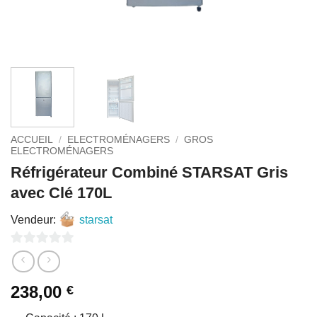
ACCUEIL
/
ELECTROMÉNAGERS
/
GROS
ELECTROMÉNAGERS
Réfrigérateur Combiné STARSAT Gris
avec Clé 170L
Vendeur:
starsat
0
sur
238,00
€
5