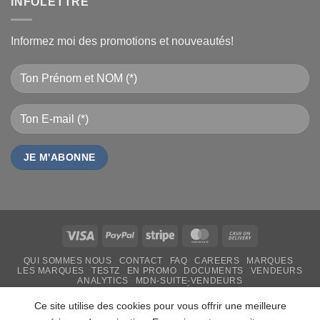
INFOLETTRE
Informez moi des promotions et nouveautés!
Visa
PayPal
Stripe
MasterCard
Cash
On
QUI SOMMES NOUS
CONTACT
FAQ
CAREERS
MARQUES
Delivery
LES MARQUES
TESTZ
EN PROMO
DOCUMENTS
VENDEURS
ANALYTICS
MDN-SUITE-VENDEURS
IMPRESSION PERSONNALISÉE
MON-TSHIRT
FÊTE DES MÈRES 31 MAI 2026 CAMEROUN
Ce site utilise des cookies pour vous offrir une meilleure
PASS LIVRAISON & SERVICE