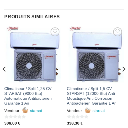
PRODUITS SIMILAIRES
AJOUTER
AJOUTER
À MES
À MES
FAVORIS
FAVORIS
Climatiseur / Split 1,25 CV
Climatiseur / Split 1,5 CV
STARSAT (9000 Btu)
STARSAT (12000 Btu) Anti
Automatique Antibacterien
Moustique Anti Corrosion
Garantie 1 An
Antibacterien Garantie 1 An
Vendeur:
starsat
Vendeur:
starsat
0
0
306,00
€
338,30
€