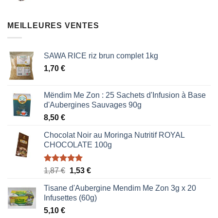
prix
prix
initial
actuel
était :
est :
MEILLEURES VENTES
0,85 €.
0,51 €.
SAWA RICE riz brun complet 1kg
1,70
€
Mëndim Me Zon : 25 Sachets d'Infusion à Base
d'Aubergines Sauvages 90g
8,50
€
Chocolat Noir au Moringa Nutritif ROYAL
CHOCOLATE 100g
Note
5.00
Le
Le
1,87
€
1,53
€
sur 5
prix
prix
Tisane d'Aubergine Mendim Me Zon 3g x 20
initial
actuel
Infusettes (60g)
était :
est :
5,10
€
1,87 €.
1,53 €.