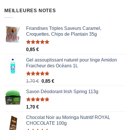
MEILLEURES NOTES
Friandises Triples Saveurs Caramel,
Croquettes, Chips de Plantain 35g
Note
5.00
0,85
€
sur 5
Gel assouplissant naturel pour linge Amidon
Fraicheur des Océans 1L
Note
5.00
Le
Le
1,70
€
0,85
€
sur 5
prix
prix
Savon Déodorant Irish Spring 113g
initial
actuel
était :
est :
1,70 €.
0,85 €.
Note
5.00
1,70
€
sur 5
Chocolat Noir au Moringa Nutritif ROYAL
CHOCOLATE 100g