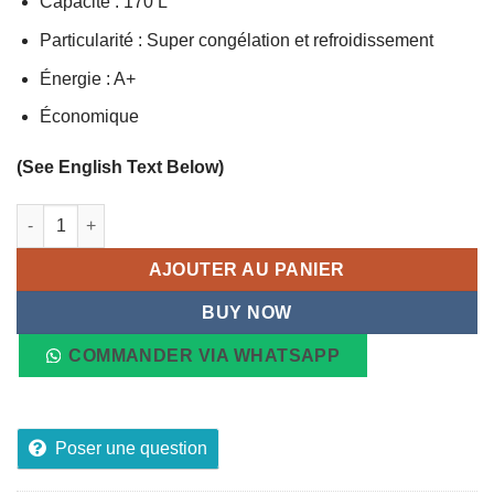
Capacité : 170 L
Particularité : Super congélation et refroidissement
Énergie : A+
Économique
(See English Text Below)
quantité de Réfrigérateur Combiné STARSAT Gris avec Clé 170
AJOUTER AU PANIER
BUY NOW
COMMANDER VIA WHATSAPP
Poser une question