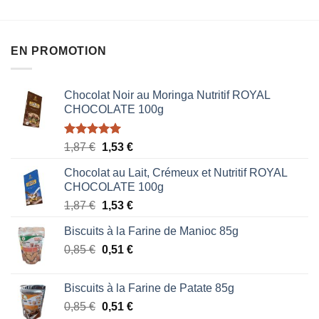
sur
sur
5
5
EN PROMOTION
Chocolat Noir au Moringa Nutritif ROYAL
CHOCOLATE 100g
Note
5.00
Le
Le
1,87
€
1,53
€
sur 5
prix
prix
Chocolat au Lait, Crémeux et Nutritif ROYAL
initial
actuel
CHOCOLATE 100g
était :
est :
Le
Le
1,87
€
1,53
€
1,87 €.
1,53 €.
prix
prix
Biscuits à la Farine de Manioc 85g
initial
actuel
Le
Le
0,85
€
était :
0,51
€
est :
prix
prix
1,87 €.
1,53 €.
initial
actuel
Biscuits à la Farine de Patate 85g
était :
est :
Le
Le
0,85
€
0,51
€
0,85 €.
0,51 €.