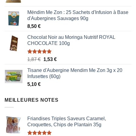
Mëndim Me Zon : 25 Sachets d'Infusion à Base
d'Aubergines Sauvages 90g
8,50
€
Chocolat Noir au Moringa Nutritif ROYAL
CHOCOLATE 100g
Note
5.00
Le
Le
1,87
€
1,53
€
sur 5
prix
prix
Tisane d'Aubergine Mendim Me Zon 3g x 20
initial
actuel
Infusettes (60g)
était :
est :
5,10
€
1,87 €.
1,53 €.
MEILLEURES NOTES
Friandises Triples Saveurs Caramel,
Croquettes, Chips de Plantain 35g