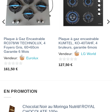
À MES
À MES
FAVORIS
FAVORIS
Plaque à Gaz Encastrable
Plaque à gaz encastrable
RC078/W TECHNOLUX, 4
KUMTEL, KO-40TAHF, 4
Foyers Gris, 60×60cm
bruleurs, garantie 6mois
Garantie 6 Mois
Vendeur:
LG World
Vendeur:
Eurolux
0
127,50
€
0
161,50
€
sur
sur
5
5
EN PROMOTION
Chocolat Noir au Moringa Nutritif ROYAL
CHOCOLATE 100g