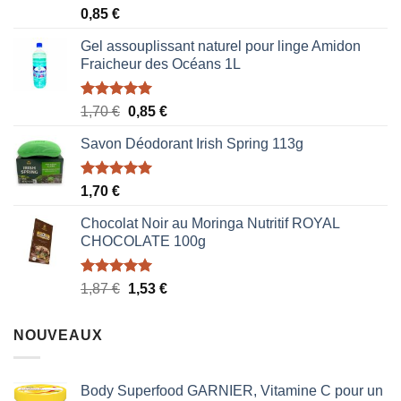
Note
5.00
0,85
€
sur 5
Gel assouplissant naturel pour linge Amidon
Fraicheur des Océans 1L
Note
5.00
Le
Le
1,70
€
0,85
€
sur 5
prix
prix
Savon Déodorant Irish Spring 113g
initial
actuel
était :
est :
1,70 €.
0,85 €.
Note
5.00
1,70
€
sur 5
Chocolat Noir au Moringa Nutritif ROYAL
CHOCOLATE 100g
Note
5.00
Le
Le
1,87
€
1,53
€
sur 5
prix
prix
initial
actuel
NOUVEAUX
était :
est :
1,87 €.
1,53 €.
Body Superfood GARNIER, Vitamine C pour un