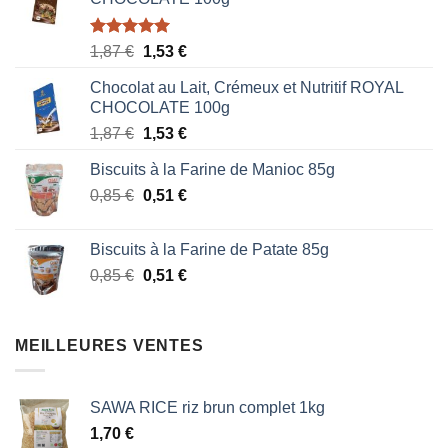
Note
5.00
Le
Le
1,87
€
1,53
€
sur 5
prix
prix
Chocolat au Lait, Crémeux et Nutritif ROYAL
initial
actuel
CHOCOLATE 100g
était :
est :
Le
Le
1,87
€
1,53
€
1,87 €.
1,53 €.
prix
prix
Biscuits à la Farine de Manioc 85g
initial
actuel
Le
Le
0,85
€
était :
0,51
€
est :
prix
prix
1,87 €.
1,53 €.
initial
actuel
Biscuits à la Farine de Patate 85g
était :
est :
Le
Le
0,85
€
0,51
€
0,85 €.
0,51 €.
prix
prix
initial
actuel
était :
est :
MEILLEURES VENTES
0,85 €.
0,51 €.
SAWA RICE riz brun complet 1kg
1,70
€