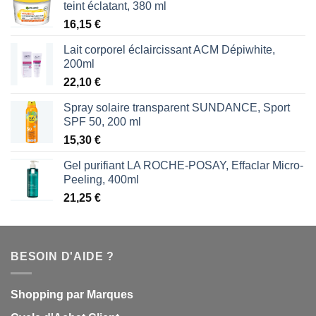
teint éclatant, 380 ml
16,15
€
Lait corporel éclaircissant ACM Dépiwhite,
200ml
22,10
€
Spray solaire transparent SUNDANCE, Sport
SPF 50, 200 ml
15,30
€
Gel purifiant LA ROCHE-POSAY, Effaclar Micro-
Peeling, 400ml
21,25
€
BESOIN D'AIDE ?
Shopping par Marques