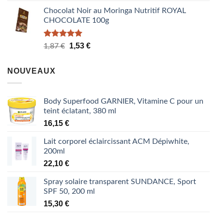
Chocolat Noir au Moringa Nutritif ROYAL
CHOCOLATE 100g
Note
5.00
Le
Le
1,53
€
1,87
€
sur 5
prix
prix
initial
actuel
NOUVEAUX
était :
est :
1,87 €.
1,53 €.
Body Superfood GARNIER, Vitamine C pour un
teint éclatant, 380 ml
16,15
€
Lait corporel éclaircissant ACM Dépiwhite,
200ml
22,10
€
Spray solaire transparent SUNDANCE, Sport
SPF 50, 200 ml
15,30
€