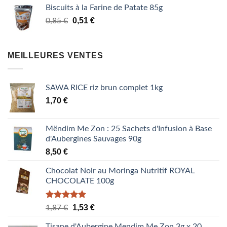
initial
actuel
Biscuits à la Farine de Patate 85g
était :
est :
Le
Le
0,51
€
0,85
€
0,85 €.
0,51 €.
prix
prix
initial
actuel
était :
est :
MEILLEURES VENTES
0,85 €.
0,51 €.
SAWA RICE riz brun complet 1kg
1,70
€
Mëndim Me Zon : 25 Sachets d'Infusion à Base
d'Aubergines Sauvages 90g
8,50
€
Chocolat Noir au Moringa Nutritif ROYAL
CHOCOLATE 100g
Note
5.00
Le
Le
1,53
€
1,87
€
sur 5
prix
prix
Tisane d'Aubergine Mendim Me Zon 3g x 20