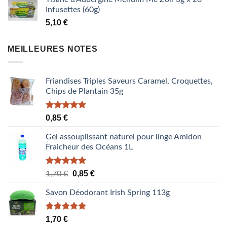
initial
actuel
Infusettes (60g)
était :
est :
5,10
€
1,87 €.
1,53 €.
MEILLEURES NOTES
Friandises Triples Saveurs Caramel, Croquettes,
Chips de Plantain 35g
Note
5.00
0,85
€
sur 5
Gel assouplissant naturel pour linge Amidon
Fraicheur des Océans 1L
Note
5.00
Le
Le
0,85
€
1,70
€
sur 5
prix
prix
Savon Déodorant Irish Spring 113g
initial
actuel
était :
est :
1,70 €.
0,85 €.
Note
5.00
1,70
€
sur 5