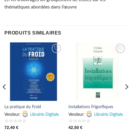
thématiques abordées dans l’œuvre
PRODUITS SIMILAIRES
AJOUTER
AJOUTER
À MES
À MES
FAVORIS
FAVORIS
La pratique du Froid
Installations Frigorifiques
Vendeur:
Librairie Digitale
Vendeur:
Librairie Digitale
0
0
72,40
€
42,50
€