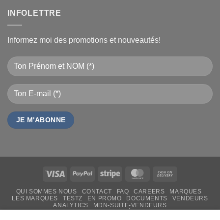
INFOLETTRE
Informez moi des promotions et nouveautés!
Visa
PayPal
Stripe
MasterCard
Cash
On
QUI SOMMES NOUS
CONTACT
FAQ
CAREERS
MARQUES
Delivery
LES MARQUES
TESTZ
EN PROMO
DOCUMENTS
VENDEURS
ANALYTICS
MDN-SUITE-VENDEURS
IMPRESSION PERSONNALISÉE
MON-TSHIRT
FÊTE DES MÈRES 31 MAI 2026 CAMEROUN