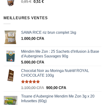
Le
Le
0,85
€
0,51
€
0,85 €.
0,51 €.
prix
prix
initial
actuel
était :
est :
MEILLEURES VENTES
0,85 €.
0,51 €.
SAWA RICE riz brun complet 1kg
1.000,00
CFA
Mëndim Me Zon : 25 Sachets d'Infusion à Base
d'Aubergines Sauvages 90g
5.000,00
CFA
Chocolat Noir au Moringa Nutritif ROYAL
CHOCOLATE 100g
Note
5.00
Le
Le
1.100,00
CFA
900,00
CFA
sur 5
prix
prix
Tisane d'Aubergine Mendim Me Zon 3g x 20
initial
actuel
Infusettes (60g)
était :
est :