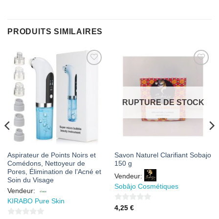
PRODUITS SIMILAIRES
AJOUTER
AJOUTER
À MES
À MES
FAVORIS
FAVORIS
RUPTURE DE STOCK
Aspirateur de Points Noirs et
Savon Naturel Clarifiant Sobajo
Comédons, Nettoyeur de
150 g
Pores, Élimination de l’Acné et
Vendeur:
Soin du Visage
Sobâjo Cosmétiques
Vendeur:
KIRABO Pure Skin
0
4,25
€
sur