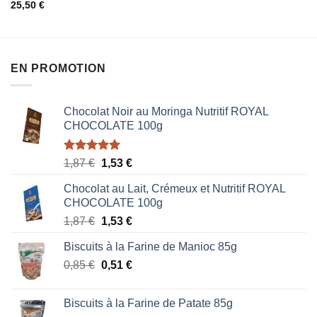
0
25,50
€
5
sur
5
EN PROMOTION
Chocolat Noir au Moringa Nutritif ROYAL
CHOCOLATE 100g
Note
5.00
Le
Le
1,87
€
1,53
€
sur 5
prix
prix
Chocolat au Lait, Crémeux et Nutritif ROYAL
initial
actuel
CHOCOLATE 100g
était :
est :
Le
Le
1,87
€
1,53
€
1,87 €.
1,53 €.
prix
prix
Biscuits à la Farine de Manioc 85g
initial
actuel
Le
Le
0,85
€
était :
0,51
€
est :
prix
prix
1,87 €.
1,53 €.
initial
actuel
Biscuits à la Farine de Patate 85g
était :
est :