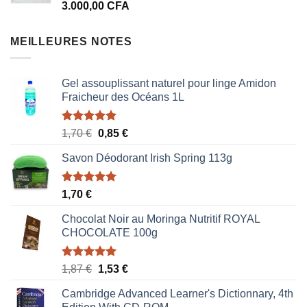
3.000,00
CFA
1.100,00 CFA.
900,00 CFA.
MEILLEURES NOTES
Gel assouplissant naturel pour linge Amidon
Fraicheur des Océans 1L
Note
5.00
Le
Le
1,70
€
0,85
€
sur 5
prix
prix
Savon Déodorant Irish Spring 113g
initial
actuel
était :
est :
1,70 €.
0,85 €.
Note
5.00
1,70
€
sur 5
Chocolat Noir au Moringa Nutritif ROYAL
CHOCOLATE 100g
Note
5.00
Le
Le
1,87
€
1,53
€
sur 5
prix
prix
Cambridge Advanced Learner's Dictionnary, 4th
initial
actuel