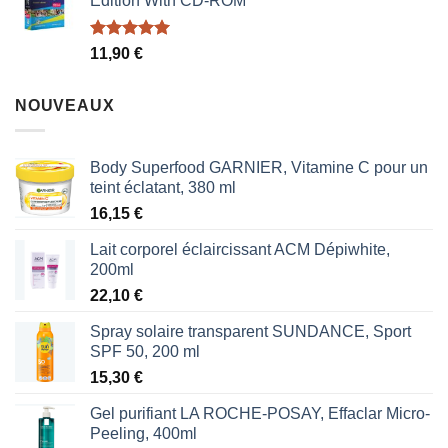
Edition With CD-ROM
était :
est :
1,87 €.
1,53 €.
Note
5.00
11,90
€
sur 5
NOUVEAUX
Body Superfood GARNIER, Vitamine C pour un
teint éclatant, 380 ml
16,15
€
Lait corporel éclaircissant ACM Dépiwhite,
200ml
22,10
€
Spray solaire transparent SUNDANCE, Sport
SPF 50, 200 ml
15,30
€
Gel purifiant LA ROCHE-POSAY, Effaclar Micro-
Peeling, 400ml