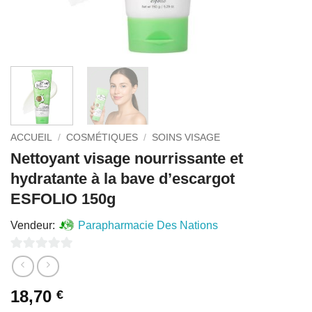
ACCUEIL
/
COSMÉTIQUES
/
SOINS VISAGE
Nettoyant visage nourrissante et
hydratante à la bave d’escargot
ESFOLIO 150g
Vendeur:
Parapharmacie Des Nations
0
sur
18,70
€
5