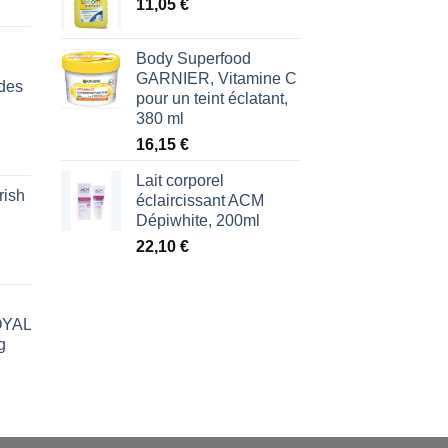
11,05
€
Body Superfood
GARNIER, Vitamine C
des
pour un teint éclatant,
380 ml
16,15
€
Lait corporel
rish
l
éclaircissant ACM
Dépiwhite, 200ml
€.
22,10
€
ROYAL
g
l