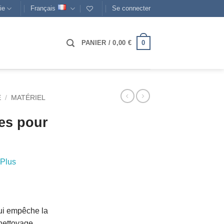
ie
Français
Se connecter
0
PANIER /
0,00
€
E
/
MATÉRIEL
es pour
Plus
qui empêche la
 nettoyage.