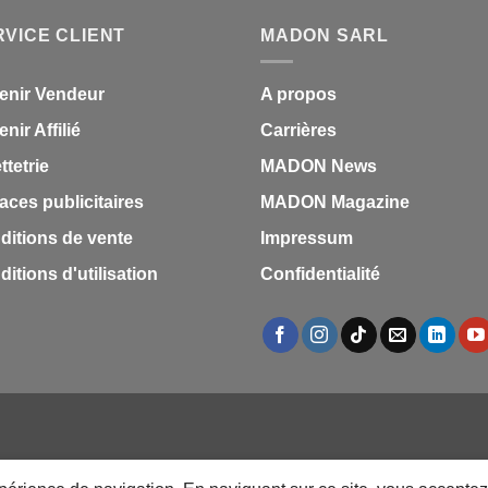
était :
est :
RVICE CLIENT
MADON SARL
1,87 €.
1,53 
enir Vendeur
A propos
nir Affilié
Carrières
ettetrie
MADON News
aces publicitaires
MADON Magazine
ditions de vente
Impressum
itions d'utilisation
Confidentialité
S
MARQUES
LES MARQUES
TESTZ
EN PROMO
DOCUMENTS
VEN
FÊTE DES MÈRES 31 MAI 2026 CAMEROUN
PASS LIVRAISON & SERV