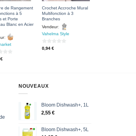
re de Rangement
Crochet Accroche Mural
onctions à 5
Multifonction à 3
s et Porte
Branches
au Blanc en Acier
Vendeur:
Vahelma Style
ur:
market
0
0,94
€
sur
0
€
5
NOUVEAUX
Bloom Dishwash+, 1L
2,55
€
 de
Bloom Dishwash+, 5L