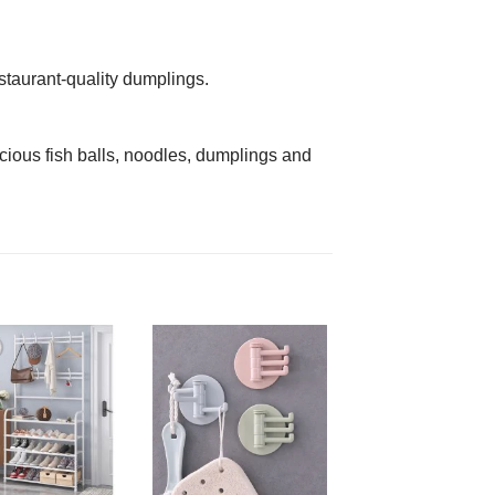
staurant-quality dumplings.
cious fish balls, noodles, dumplings and
AJOUTER
AJOUTER
À MES
À MES
FAVORIS
FAVORIS