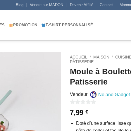
Blog
Vendre sur MADON
Devenir Affilié
Contact
Monna
ES
PROMOTION
T-SHIRT PERSONNALISÉ
ACCUEIL
/
MAISON
/
CUISIN
PÂTISSERIE
Moule à Boulett
AJOUTER
À MES
Patisserie
FAVORIS
Vendeur:
Nolano Gadget 
0
7,99
€
sur
Doté d’une surface lisse 
5
pâte de coller et facilite le