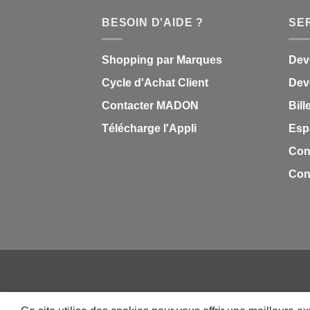
BESOIN D'AIDE ?
SE
Shopping par Marques
Dev
Cycle d'Achat Client
Deve
Contacter MADON
Bill
Télécharge l'Appli
Esp
Con
Cond
QUI SOMMES NOUS
CONTACT
FAQ
CAREER
IMPRESSION PERSONNALISÉE
MON-TSHIRT