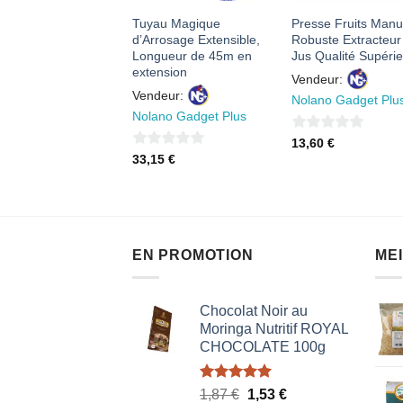
ère de Rangement
Tuyau Magique
Presse Fruits Manu
 1 0 à 5 Etages en
d’Arrosage Extensible,
Robuste Extracteur
r Léger Noir
Longueur de 45m en
Jus Qualité Supéri
extension
eur:
Vendeur:
Vendeur:
ymarket
Nolano Gadget Plu
Nolano Gadget Plus
0
70
€
13,60
€
0
33,15
€
sur
sur
5
5
EN PROMOTION
ME
Chocolat Noir au
Moringa Nutritif ROYAL
CHOCOLATE 100g
Note
5.00
Le
Le
1,87
€
1,53
€