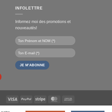
€.
INFOLETTRE
Informez moi des promotions et
nouveautés!
Visa
PayPal
Stripe
MasterCard
Cash
On
DEURS
ANALYTICS
MDN-SUITE-VENDEURS
Delivery
ICE