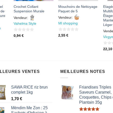
el
Crochet Collant
Mouchoirs de Nettoyage
Etagè
 de
Suspension Murale
Paquet de 5
Multif
eure
Étage
Vendeur:
Vendeur:
Mante
Ml shopping
Vahelma Style
Léger
s
Vende
0
0
2,55
€
0,94
€
Virgy
sur
sur
5
5
0
22,1
sur
5
ILLEURES VENTES
MEILLEURES NOTES
SAWA RICE riz brun
Friandises Triples
complet 1kg
Saveurs Caramel,
Croquettes, Chips
1,70
€
Plantain 35g
Mëndim Me Zon : 25
Sachets d'Infusion à