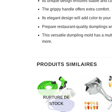
Its unique design ensures stable and cor
The grippy handle offers extra comfort.
Its elegant design will add color to you
Prepare restaurant-quality dumplings wi
This versatile dumpling mold has a mult
more.
PRODUITS SIMILAIRES
AJOUTER
AJOUTER
AJOUTE
À MES
À MES
À MES
FAVORIS
FAVORIS
FAVORI
RUPTURE DE
STOCK