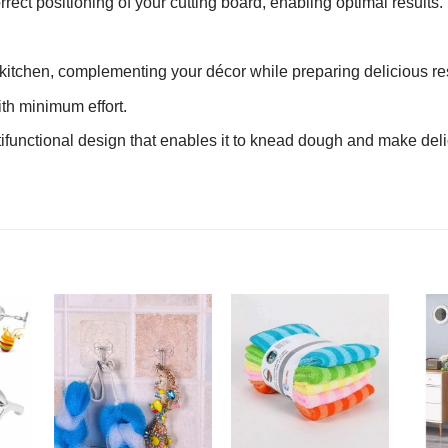
rect positioning of your cutting board, enabling optimal results.
r kitchen, complementing your décor while preparing delicious re
th minimum effort.
ifunctional design that enables it to knead dough and make deli
R
AJOUTER
AJOUTER
À MES
À MES
S
FAVORIS
FAVORIS