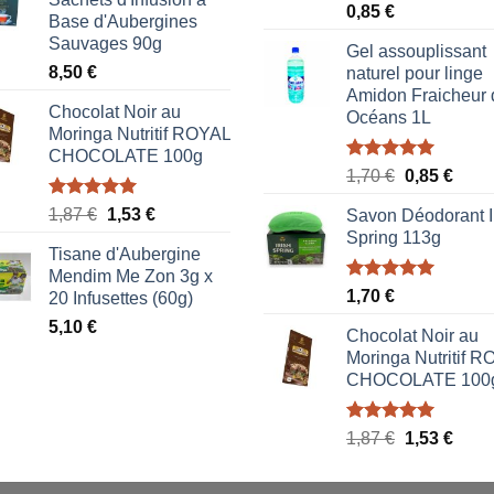
Note
5.00
0,85
€
Base d'Aubergines
sur 5
Sauvages 90g
Gel assouplissant
8,50
€
naturel pour linge
Amidon Fraicheur 
Chocolat Noir au
Océans 1L
Moringa Nutritif ROYAL
CHOCOLATE 100g
Note
5.00
Le
Le
1,70
€
0,85
€
sur 5
prix
prix
Note
5.00
Le
Le
1,87
€
1,53
€
Savon Déodorant I
initial
actue
sur 5
prix
prix
Spring 113g
était :
est :
Tisane d'Aubergine
initial
actuel
1,70 €.
0,85 
Mendim Me Zon 3g x
était :
est :
Note
5.00
1,70
€
20 Infusettes (60g)
1,87 €.
1,53 €.
sur 5
5,10
€
Chocolat Noir au
Moringa Nutritif 
CHOCOLATE 100
Note
5.00
Le
Le
1,87
€
1,53
€
sur 5
prix
prix
initial
actue