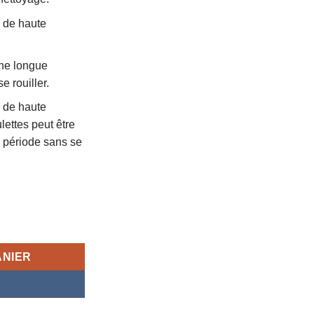
 de haute
une longue
e rouiller.
 de haute
lettes peut être
e période sans se
pour Patisserie
ANIER