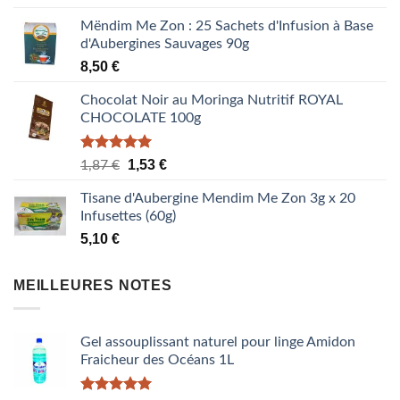
Mëndim Me Zon : 25 Sachets d'Infusion à Base
d'Aubergines Sauvages 90g
8,50
€
Chocolat Noir au Moringa Nutritif ROYAL
CHOCOLATE 100g
Note
5.00
Le
Le
1,53
€
1,87
€
sur 5
prix
prix
Tisane d'Aubergine Mendim Me Zon 3g x 20
initial
actuel
Infusettes (60g)
était :
est :
5,10
€
1,87 €.
1,53 €.
MEILLEURES NOTES
Gel assouplissant naturel pour linge Amidon
Fraicheur des Océans 1L