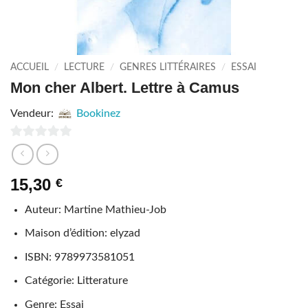
ACCUEIL
/
LECTURE
/
GENRES LITTÉRAIRES
/
ESSAI
Mon cher Albert. Lettre à Camus
Vendeur:
Bookinez
0
sur
15,30
€
5
Auteur: Martine Mathieu-Job
Maison d’édition: elyzad
ISBN: 9789973581051
Catégorie: Litterature
Genre: Essai