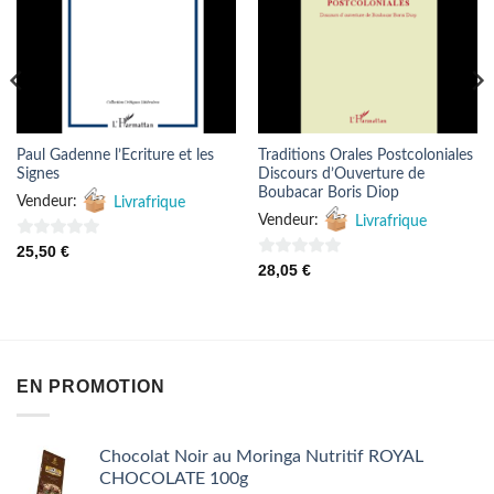
FAVORIS
FAVORIS
Paul Gadenne l’Ecriture et les
Traditions Orales Postcoloniales
Signes
Discours d’Ouverture de
Boubacar Boris Diop
Vendeur:
Livrafrique
Vendeur:
Livrafrique
0
25,50
€
0
28,05
€
sur
sur
5
5
EN PROMOTION
Chocolat Noir au Moringa Nutritif ROYAL
CHOCOLATE 100g