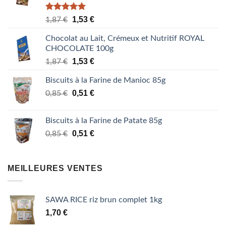
Note
5.00
Le
Le
1,53
€
1,87
€
sur 5
prix
prix
Chocolat au Lait, Crémeux et Nutritif ROYAL
initial
actuel
CHOCOLATE 100g
était :
est :
Le
Le
1,87 €.
1,53
€
1,53 €.
1,87
€
prix
prix
Biscuits à la Farine de Manioc 85g
initial
actuel
était :
Le
est :
Le
0,51
€
0,85
€
1,87 €.
prix
1,53 €.
prix
initial
actuel
Biscuits à la Farine de Patate 85g
était :
est :
Le
Le
0,51
€
0,85
€
0,85 €.
0,51 €.
prix
prix
initial
actuel
était :
est :
MEILLEURES VENTES
0,85 €.
0,51 €.
SAWA RICE riz brun complet 1kg
1,70
€