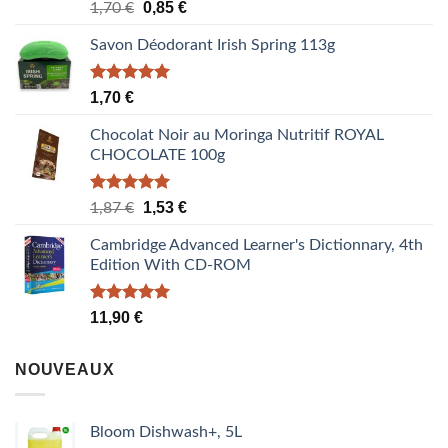
Note
5.00
Le
Le
0,85
€
1,70
€
sur 5
prix
prix
Savon Déodorant Irish Spring 113g
initial
actuel
était :
est :
1,70 €.
0,85 €.
Note
5.00
1,70
€
sur 5
Chocolat Noir au Moringa Nutritif ROYAL
CHOCOLATE 100g
Note
5.00
Le
Le
1,53
€
1,87
€
sur 5
prix
prix
Cambridge Advanced Learner's Dictionnary, 4th
initial
actuel
Edition With CD-ROM
était :
est :
1,87 €.
1,53 €.
Note
5.00
11,90
€
sur 5
NOUVEAUX
Bloom Dishwash+, 5L