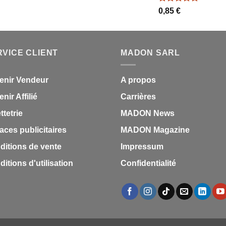
Note
5.00
0,85
€
sur 5
RVICE CLIENT
MADON SARL
enir Vendeur
A propos
nir Affilié
Carrières
ettetrie
MADON News
aces publicitaires
MADON Magazine
ditions de vente
Impressum
itions d'utilisation
Confidentialité