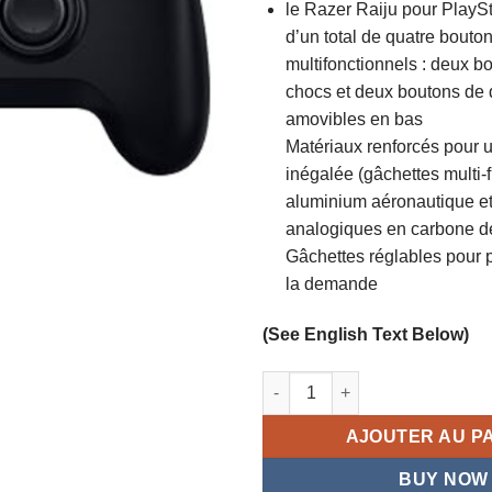
le Razer Raiju pour PlayS
5
d’un total de quatre bouto
multifonctionnels : deux b
chocs et deux boutons de
amovibles en bas
Matériaux renforcés pour un
inégalée (gâchettes multi-
aluminium aéronautique et 
analogiques en carbone de
Gâchettes réglables pour p
la demande
(See English Text Below)
quantité de Manette Bluetooth 
AJOUTER AU P
BUY NOW