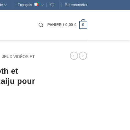
ie
Français
Se connecter
0
PANIER /
0,00
€
JEUX VIDÉOS ET
th et
Raiju pour