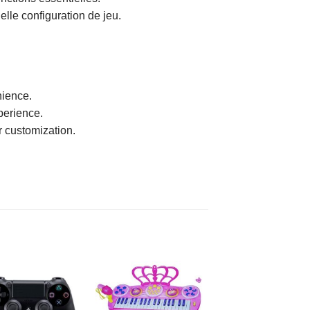
elle configuration de jeu.
nience.
perience.
r customization.
AJOUTER
AJOUTER
À MES
À MES