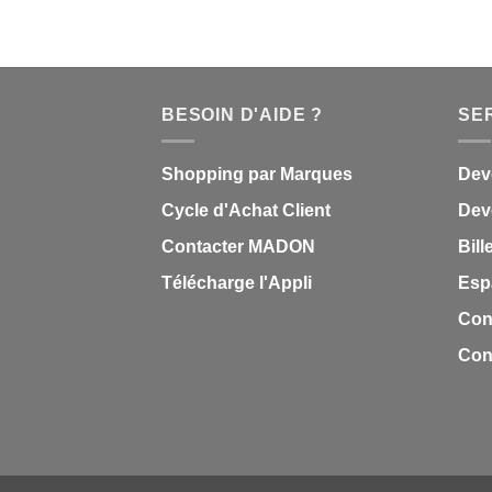
0,85 €.
0,51 €.
BESOIN D'AIDE ?
SE
Shopping par Marques
Dev
Cycle d'Achat Client
Deve
Contacter MADON
Bill
Télécharge l'Appli
Esp
Con
Cond