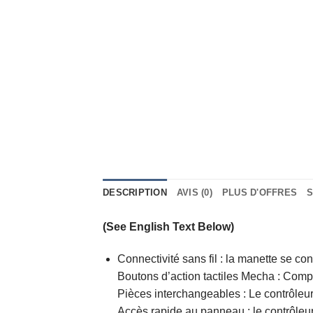
DESCRIPTION
AVIS (0)
PLUS D'OFFRES
S
(See English Text Below)
Connectivité sans fil : la manette se co
Boutons d’action tactiles Mecha : Compr
Pièces interchangeables : Le contrôleu
Accès rapide au panneau : le contrôleur