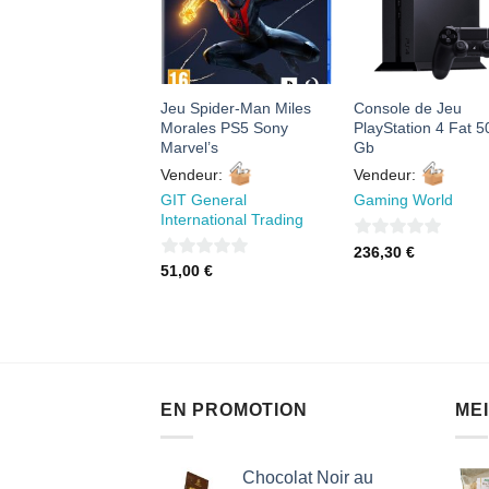
FAVORIS
FAVORIS
FAVORI
on Télécommandé
Jeu Spider-Man Miles
Console de Jeu
seur RC 2.4GHz,
Morales PS5 Sony
PlayStation 4 Fat 5
ousse EPP, Ultra-
Marvel’s
Gb
stante Portée 120m,
Vendeur:
Vendeur:
l pour Enfants de 6
GIT General
Gaming World
 ans
International Trading
eur:
0
236,30
€
no Gadget Plus
0
51,00
€
sur
sur
5
00
€
5
EN PROMOTION
ME
Chocolat Noir au