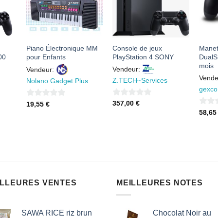
S
FAVORIS
FAVORIS
Piano Électronique MM
Console de jeux
Manett
00
pour Enfants
PlayStation 4 SONY
DualS
mois
Vendeur:
Vendeur:
Vende
Z.TECH~Services
Nolano Gadget Plus
gexco
0
0
357,00
€
19,55
€
0
58,6
sur
sur
sur
5
5
5
ILLEURES VENTES
MEILLEURES NOTES
SAWA RICE riz brun
Chocolat Noir au