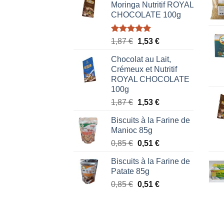
Moringa Nutritif ROYAL
CHOCOLATE 100g
Note
5.00
Le
Le
1,87
€
1,53
€
sur 5
prix
prix
Chocolat au Lait,
initial
actuel
Crémeux et Nutritif
était :
est :
ROYAL CHOCOLATE
1,87 €.
1,53 €.
100g
Le
Le
1,87
€
1,53
€
prix
prix
Biscuits à la Farine de
initial
actuel
Manioc 85g
était :
est :
Le
Le
0,85
€
0,51
€
1,87 €.
1,53 €.
prix
prix
Biscuits à la Farine de
initial
actuel
Patate 85g
était :
est :
Le
Le
0,85
€
0,51
€
0,85 €.
0,51 €.
prix
prix
initial
actuel
était :
est :