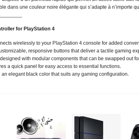
ible dans une couleur noire élégante qui s’adapte à n’importe qu
________
roller for PlayStation 4
onnects wirelessly to your PlayStation 4 console for added conve
ustomizable, responsive buttons that deliver a tactile gaming ex
is designed with modular components that can be swapped out fo
res a quick panel for easy access to essential functions.
in an elegant black color that suits any gaming configuration.
R
AJOUTER
AJOUTER
À MES
À MES