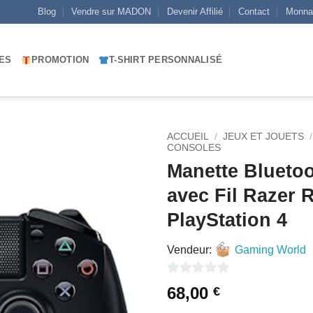
Blog
Vendre sur MADON
Devenir Affilié
Contact
Monna
ES
PROMOTION
T-SHIRT PERSONNALISÉ
ACCUEIL
/
JEUX ET JOUETS
/
CONSOLES
Manette Bluetoo
AJOUTER
À MES
avec Fil Razer 
FAVORIS
PlayStation 4
Vendeur:
Gaming World
0
68,00
€
sur