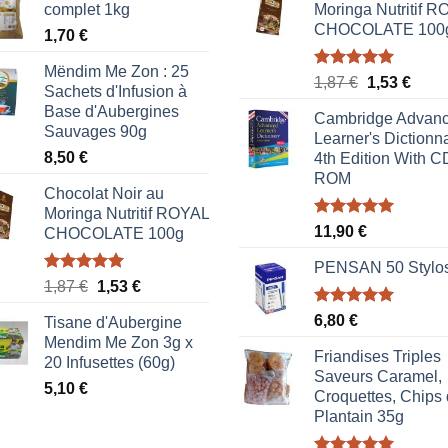
complet 1kg
Moringa Nutritif 
CHOCOLATE 100
1,70
€
Mëndim Me Zon : 25
Note
5.00
Le
Le
1,87
€
1,53
€
Sachets d'Infusion à
sur 5
prix
prix
Base d'Aubergines
Cambridge Advan
initial
actue
Sauvages 90g
Learner's Dictionna
était :
est :
8,50
€
4th Edition With C
1,87 €.
1,53 
ROM
Chocolat Noir au
Moringa Nutritif ROYAL
Note
5.00
11,90
€
CHOCOLATE 100g
sur 5
PENSAN 50 Stylo
Note
5.00
Le
Le
1,87
€
1,53
€
sur 5
prix
prix
Note
5.00
6,80
€
Tisane d'Aubergine
initial
actuel
sur 5
Mendim Me Zon 3g x
était :
est :
Friandises Triples
20 Infusettes (60g)
1,87 €.
1,53 €.
Saveurs Caramel,
5,10
€
Croquettes, Chips
Plantain 35g