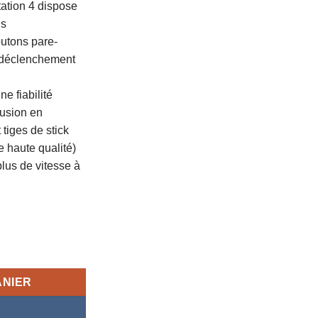
tation 4 dispose
ns
outons pare-
 déclenchement
e fiabilité
fusion en
tiges de stick
 haute qualité)
lus de vitesse à
et avec Fil Razer Raiju pour PlayStation 4
ANIER