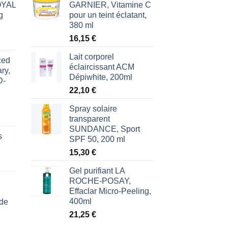
ROYAL
GARNIER, Vitamine C
g
pour un teint éclatant,
380 ml
16,15
€
Lait corporel
ced
l
éclaircissant ACM
ry,
Dépiwhite, 200ml
D-
€.
22,10
€
Spray solaire
transparent
SUNDANCE, Sport
s
SPF 50, 200 ml
15,30
€
Gel purifiant LA
ROCHE-POSAY,
Effaclar Micro-Peeling,
400ml
 de
21,25
€