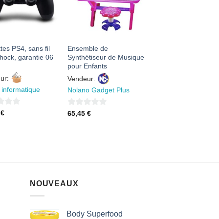
FAVORIS
FAVORIS
es PS4, sans fil
Ensemble de
hock, garantie 06
Synthétiseur de Musique
pour Enfants
ur:
Vendeur:
 informatique
Nolano Gadget Plus
0
5
€
65,45
€
sur
5
NOUVEAUX
Body Superfood