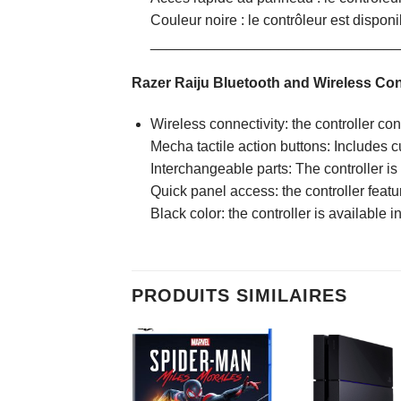
Couleur noire : le contrôleur est dispon
_______________________________
Razer Raiju Bluetooth and Wireless Cont
Wireless connectivity: the controller c
Mecha tactile action buttons: Includes c
Interchangeable parts: The controller 
Quick panel access: the controller featu
Black color: the controller is available 
PRODUITS SIMILAIRES
AJOUTER
AJOUTER
AJOUTE
À MES
À MES
À MES