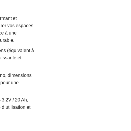
ormant et
airer vos espaces
âce à une
urable.
ns (équivalent à
issante et
no, dimensions
 pour une
 3.2V / 20 Ah,
’utilisation et