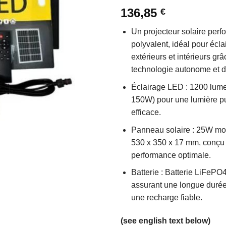
0
136,85
€
sur
Un projecteur solaire perf
5
polyvalent, idéal pour écl
extérieurs et intérieurs gr
technologie autonome et d
Éclairage LED : 1200 lume
150W) pour une lumière pu
efficace.
Panneau solaire : 25W mo
530 x 350 x 17 mm, conçu
performance optimale.
Batterie : Batterie LiFePO4
assurant une longue durée d
une recharge fiable.
(see english text below)