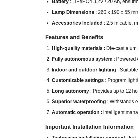
Battery
: LiFePO4 3.2V / 20 Ah, ensurin
Lamp Dimensions
: 260 x 190 x 55 mm
Accessories Included
: 2.5 m cable, m
Features and Benefits
High-quality materials
: Die-cast alum
Fully autonomous system
: Powered e
Indoor and outdoor lighting
: Suitabl
Customizable settings
: Program light
Long autonomy
: Provides up to 12 hou
Superior waterproofing
: Withstands e
Automatic operation
: Intelligent mana
Important Installation Information
Technician installation required
: Ins