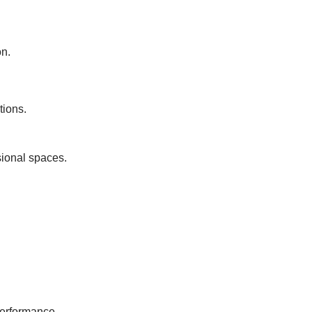
on.
tions.
sional spaces.
performance.