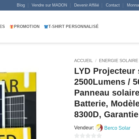
Blog
Vendre sur MADON
Devenir Affilié
Contact
Monna
ES
PROMOTION
T-SHIRT PERSONNALISÉ
ACCUEIL
/
ENERGIE SOLAIRE
LYD Projecteur 
AJOUTER
2500Lumens / 
À MES
Panneau solaire
FAVORIS
Batterie, Modèl
8300D, Garantie
Vendeur:
Berco Solar