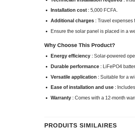
Installation cost
: 5,000 FCFA.
Additional charges
: Travel expenses f
Ensure the solar panel is placed in a w
Why Choose This Product?
Energy efficiency
: Solar-powered oper
Durable performance
: LiFePO4 batter
Versatile application
: Suitable for a w
Ease of installation and use
: Includes
Warranty
: Comes with a 12-month warr
PRODUITS SIMILAIRES