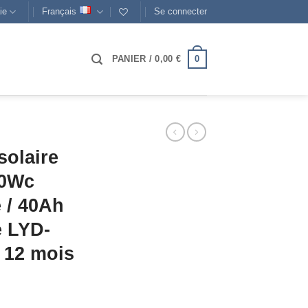
ie
Français
Se connecter
0
PANIER /
0,00
€
solaire
50Wc
 / 40Ah
e LYD-
 12 mois