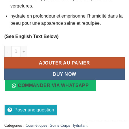
vergetures.
hydrate en profondeur et emprisonne l’humidité dans la
peau pour une apparence saine et repulpée.
(See English Text Below)
quantité de Lotion corporelle raffermissante au rétinol MGMD 
AJOUTER AU PANIER
BUY NOW
COMMANDER VIA WHATSAPP
Poser une question
Catégories :
Cosmétiques
,
Soins Corps Hydratant