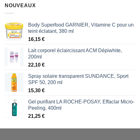
initial
actuel
NOUVEAUX
était :
est :
1,70 €.
0,85 €.
Body Superfood GARNIER, Vitamine C pour un
teint éclatant, 380 ml
16,15
€
Lait corporel éclaircissant ACM Dépiwhite,
200ml
22,10
€
Spray solaire transparent SUNDANCE, Sport
SPF 50, 200 ml
15,30
€
Gel purifiant LA ROCHE-POSAY, Effaclar Micro-
Peeling, 400ml
21,25
€