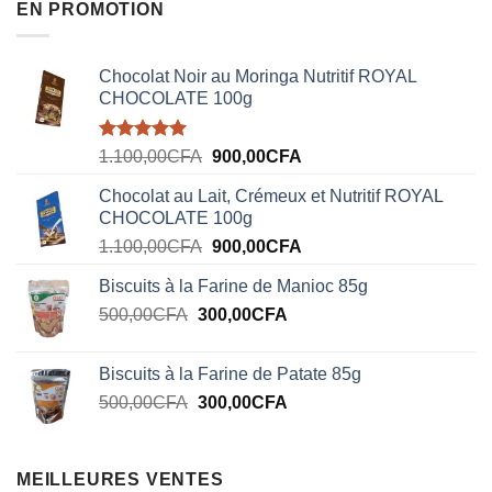
EN PROMOTION
Chocolat Noir au Moringa Nutritif ROYAL
CHOCOLATE 100g
Note
5.00
Le
Le
1.100,00
CFA
900,00
CFA
sur 5
prix
prix
Chocolat au Lait, Crémeux et Nutritif ROYAL
initial
actuel
CHOCOLATE 100g
était :
est :
Le
Le
1.100,00
CFA
900,00
CFA
1.100,00CFA.
900,00CFA.
prix
prix
Biscuits à la Farine de Manioc 85g
initial
actuel
Le
Le
500,00
CFA
300,00
était :
CFA
est :
prix
prix
1.100,00CFA.
900,00CFA.
initial
actuel
Biscuits à la Farine de Patate 85g
était :
est :
Le
Le
500,00
CFA
300,00
CFA
500,00CFA.
300,00CFA.
prix
prix
initial
actuel
était :
est :
MEILLEURES VENTES