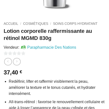
ACCUEIL
/
COSMÉTIQUES
/
SOINS CORPS HYDRATANT
Lotion corporelle raffermissante au
rétinol MGMD 830g
Vendeur:
Parapharmacie Des Nations
0
sur
37,40
€
5
Redéfinir, lifter et raffermir visiblement la peau,
améliorer la texture et le tonus cutanés, et hydrater
intensément.
All-trans-rétinol : favorise le renouvellement cellulaire et
aide à lisser l’apparence de la peau crêpée et des