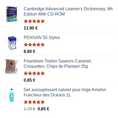
Cambridge Advanced Learner's Dictionnary, 4th
Edition With CD-ROM
Note
5.00
11,90
€
sur 5
PENSAN 50 Stylos
Note
5.00
6,80
€
sur 5
Friandises Triples Saveurs Caramel,
Croquettes, Chips de Plantain 35g
Note
5.00
0,85
€
sur 5
Gel assouplissant naturel pour linge Amidon
Fraicheur des Océans 1L
Note
5.00
Le
Le
1,70
€
0,85
€
sur 5
prix
prix