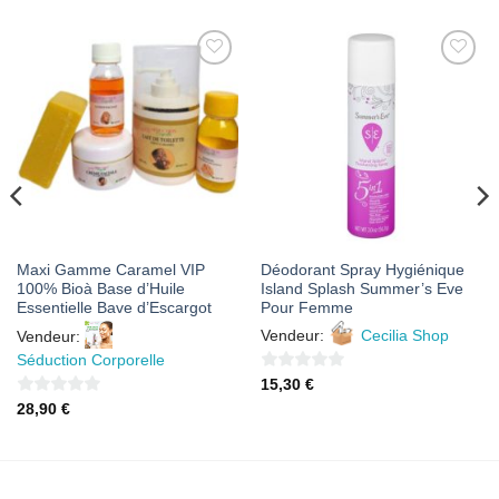
AJOUTER
AJOUTER
À MES
À MES
FAVORIS
FAVORIS
Maxi Gamme Caramel VIP
Déodorant Spray Hygiénique
100% Bioà Base d’Huile
Island Splash Summer’s Eve
Essentielle Bave d’Escargot
Pour Femme
Vendeur:
Cecilia Shop
Vendeur:
Séduction Corporelle
0
15,30
€
sur
0
28,90
€
5
sur
5