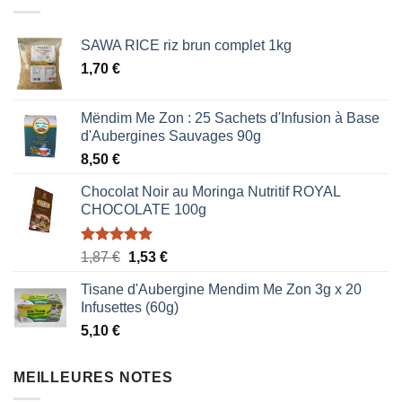
500,00CFA.
300,00CFA.
SAWA RICE riz brun complet 1kg
1,70
€
Mëndim Me Zon : 25 Sachets d'Infusion à Base
d'Aubergines Sauvages 90g
8,50
€
Chocolat Noir au Moringa Nutritif ROYAL
CHOCOLATE 100g
Note
5.00
Le
Le
1,87
€
1,53
€
sur 5
prix
prix
Tisane d'Aubergine Mendim Me Zon 3g x 20
initial
actuel
Infusettes (60g)
était :
est :
5,10
€
1,87 €.
1,53 €.
MEILLEURES NOTES