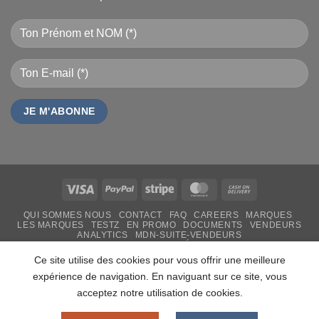
Visa
PayPal
Stripe
MasterCard
Cash
On
QUI SOMMES NOUS
CONTACT
FAQ
CAREERS
MARQUES
Delivery
LES MARQUES
TESTZ
EN PROMO
DOCUMENTS
VENDEURS
ANALYTICS
MDN-SUITE-VENDEURS
IMPRESSION PERSONNALISÉE
MON-TSHIRT
FÊTE DES MÈRES 31 MAI 2026 CAMEROUN
Ce site utilise des cookies pour vous offrir une meilleure
PASS LIVRAISON & SERVICE
expérience de navigation. En naviguant sur ce site, vous
Copyright 2026 ©
MADON DEV
acceptez notre utilisation de cookies.