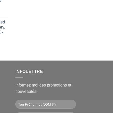
ced
l
ry,
D-
€.
INFOLETTRE
Informez moi des promotions et
nouveautés!