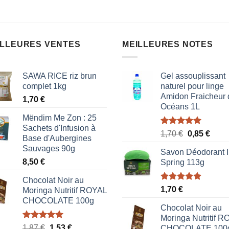
5
ILLEURES VENTES
MEILLEURES NOTES
SAWA RICE riz brun
Gel assouplissant
complet 1kg
naturel pour linge
Amidon Fraicheur 
1,70
€
Océans 1L
Mëndim Me Zon : 25
Sachets d'Infusion à
Note
5.00
Le
Le
1,70
€
0,85
€
Base d'Aubergines
sur 5
prix
prix
Sauvages 90g
Savon Déodorant I
initial
actue
8,50
€
Spring 113g
était :
est :
1,70 €.
0,85 
Chocolat Noir au
Note
5.00
1,70
€
Moringa Nutritif ROYAL
sur 5
CHOCOLATE 100g
Chocolat Noir au
Moringa Nutritif 
Note
5.00
Le
Le
1,87
€
1,53
€
CHOCOLATE 100