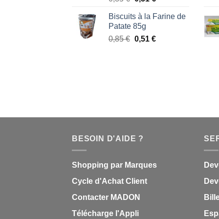
prix
prix
Biscuits à la Farine de
initial
actuel
Patate 85g
était :
est :
Le
Le
0,85
€
0,51
€
0,85 €.
0,51 €.
prix
prix
initial
actuel
était :
est :
0,85 €.
0,51 €.
BESOIN D'AIDE ?
SE
Shopping par Marques
Dev
Cycle d'Achat Client
Deve
Contacter MADON
Bill
Télécharge l'Appli
Esp