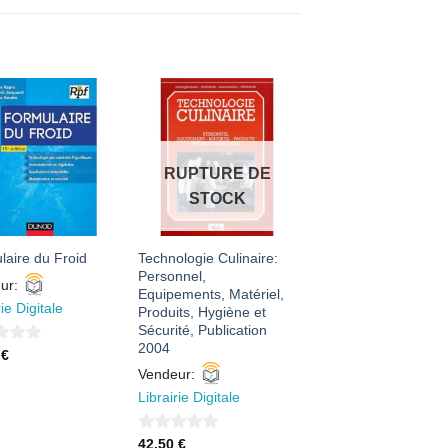
AJOUTER
AJOUTER
À MES
À MES
FAVORIS
FAVORIS
RUPTURE DE
STOCK
Technologie Culinaire:
laire du Froid
Personnel,
ur:
Equipements, Matériel,
rie Digitale
Produits, Hygiène et
Sécurité, Publication
2004
3
€
Vendeur:
Librairie Digitale
0
42,50
€