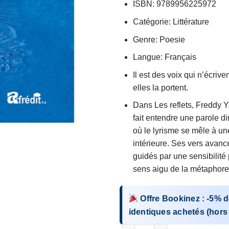
ISBN: 9789956225972
Catégorie: Littérature
Genre: Poesie
Langue: Français
Il est des voix qui n’écrive
elles la portent.
Dans Les reflets, Fredd
fait entendre une parole di
où le lyrisme se mêle à u
intérieure. Ses vers avanc
guidés par une sensibilité
sens aigu de la métaphore
Offre Bookinez
:
-5%
d
identiques
achetés (hors