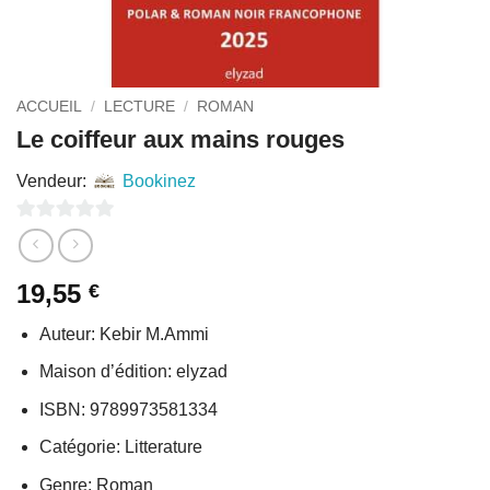
ACCUEIL
/
LECTURE
/
ROMAN
Le coiffeur aux mains rouges
Vendeur:
Bookinez
0
sur
19,55
€
5
Auteur: Kebir M.Ammi
Maison d’édition: elyzad
ISBN: 9789973581334
Catégorie: Litterature
Genre: Roman