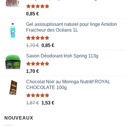
Note
5.00
0,85
€
sur 5
Gel assouplissant naturel pour linge Amidon
Fraicheur des Océans 1L
Note
5.00
Le
Le
1,70
€
0,85
€
sur 5
prix
prix
Savon Déodorant Irish Spring 113g
initial
actuel
était :
est :
1,70 €.
0,85 €.
Note
5.00
1,70
€
sur 5
Chocolat Noir au Moringa Nutritif ROYAL
CHOCOLATE 100g
Note
5.00
Le
Le
1,87
€
1,53
€
sur 5
prix
prix
initial
actuel
NOUVEAUX
était :
est :
1,87 €.
1,53 €.