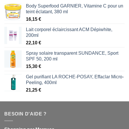
Body Superfood GARNIER, Vitamine C pour un
teint éclatant, 380 ml
16,15
€
Lait corporel éclaircissant ACM Dépiwhite,
200ml
22,10
€
Spray solaire transparent SUNDANCE, Sport
SPF 50, 200 ml
15,30
€
Gel purifiant LA ROCHE-POSAY, Effaclar Micro-
Peeling, 400ml
21,25
€
BESOIN D'AIDE ?