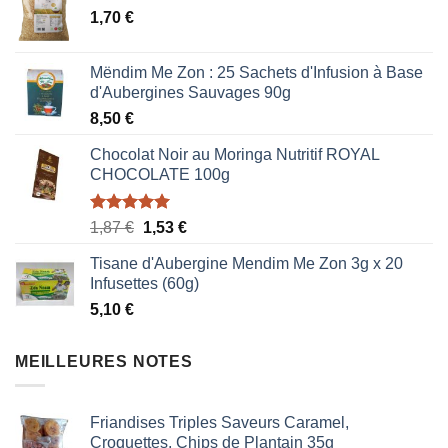
1,70
€
Mëndim Me Zon : 25 Sachets d'Infusion à Base
d'Aubergines Sauvages 90g
8,50
€
Chocolat Noir au Moringa Nutritif ROYAL
CHOCOLATE 100g
Note
5.00
Le
Le
1,87
€
1,53
€
sur 5
prix
prix
Tisane d'Aubergine Mendim Me Zon 3g x 20
initial
actuel
Infusettes (60g)
était :
est :
5,10
€
1,87 €.
1,53 €.
MEILLEURES NOTES
Friandises Triples Saveurs Caramel,
Croquettes, Chips de Plantain 35g