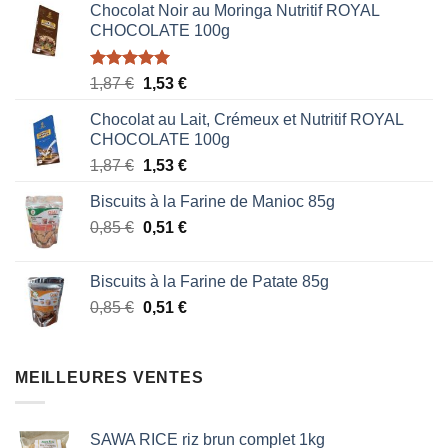
Chocolat Noir au Moringa Nutritif ROYAL
CHOCOLATE 100g
Note
5.00
Le
Le
1,87
€
1,53
€
sur 5
prix
prix
Chocolat au Lait, Crémeux et Nutritif ROYAL
initial
actuel
CHOCOLATE 100g
était :
est :
Le
Le
1,87
€
1,53
€
1,87 €.
1,53 €.
prix
prix
Biscuits à la Farine de Manioc 85g
initial
actuel
Le
Le
0,85
€
était :
0,51
€
est :
prix
prix
1,87 €.
1,53 €.
initial
actuel
Biscuits à la Farine de Patate 85g
était :
est :
Le
Le
0,85
€
0,51
€
0,85 €.
0,51 €.
prix
prix
initial
actuel
était :
est :
MEILLEURES VENTES
0,85 €.
0,51 €.
SAWA RICE riz brun complet 1kg