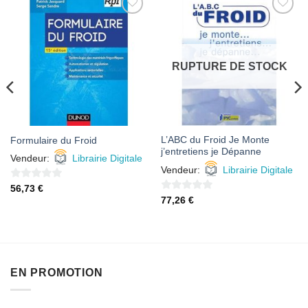
AJOUTER
AJOUTER
À MES
À MES
FAVORIS
FAVORIS
RUPTURE DE STOCK
L’ABC du Froid Je Monte
Formulaire du Froid
j’entretiens je Dépanne
Vendeur:
Librairie Digitale
Vendeur:
Librairie Digitale
0
56,73
€
0
77,26
€
sur
sur
5
5
EN PROMOTION