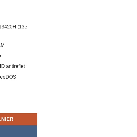
5-13420H (13e
AM
o
D antireflet
 FreeDOS
el Core i5-13420H (13e génération), 8 Go RAM, 512Go HDD, Garan
ANIER