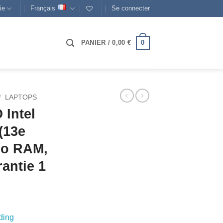
ie
Français
Se connecter
0
PANIER /
0,00
€
/
LAPTOPS
Intel
(13e
Go RAM,
antie 1
ding