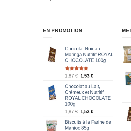
5
sur
5
EN PROMOTION
ME
Chocolat Noir au
Moringa Nutritif ROYAL
CHOCOLATE 100g
Note
5.00
Le
Le
1,87
€
1,53
€
sur 5
prix
prix
Chocolat au Lait,
initial
actuel
Crémeux et Nutritif
était :
est :
ROYAL CHOCOLATE
1,87 €.
1,53 €.
100g
Le
Le
1,87
€
1,53
€
prix
prix
Biscuits à la Farine de
initial
actuel
Manioc 85g
était :
est :