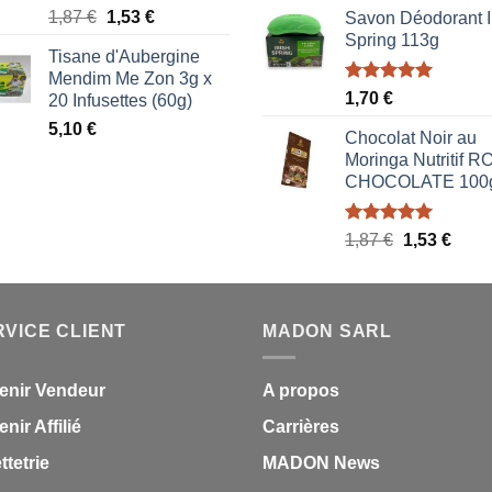
prix
prix
Note
5.00
Le
Le
1,87
€
1,53
€
Savon Déodorant I
initial
actue
sur 5
prix
prix
Spring 113g
était :
est :
Tisane d'Aubergine
initial
actuel
1,70 €.
0,85 
Mendim Me Zon 3g x
était :
est :
Note
5.00
1,70
€
20 Infusettes (60g)
1,87 €.
1,53 €.
sur 5
5,10
€
Chocolat Noir au
Moringa Nutritif 
CHOCOLATE 100
Note
5.00
Le
Le
1,87
€
1,53
€
sur 5
prix
prix
initial
actue
était :
est :
RVICE CLIENT
MADON SARL
1,87 €.
1,53 
enir Vendeur
A propos
nir Affilié
Carrières
ettetrie
MADON News