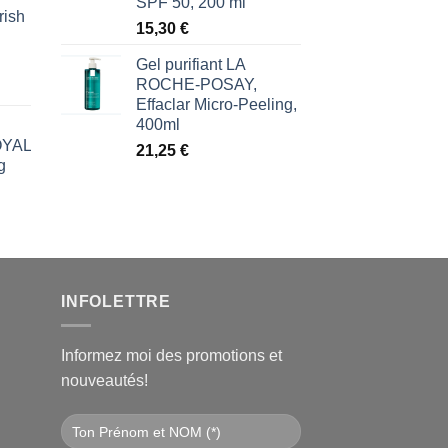
SPF 50, 200 ml
rish
l
15,30
€
€.
Gel purifiant LA
ROCHE-POSAY,
Effaclar Micro-Peeling,
400ml
ROYAL
21,25
€
g
l
€.
INFOLETTRE
Informez moi des promotions et
nouveautés!