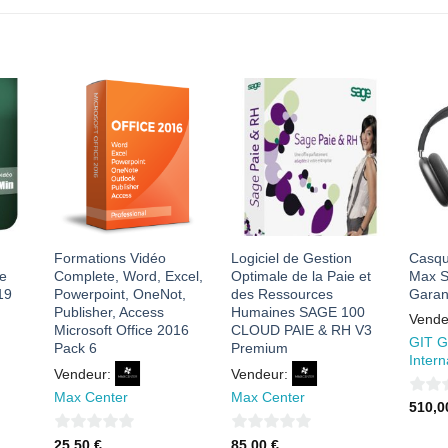
R
AJOUTER
AJOUTER
À MES
À MES
S
FAVORIS
FAVORIS
Formations Vidéo
Logiciel de Gestion
Casqu
re
Complete, Word, Excel,
Optimale de la Paie et
Max S
19
Powerpoint, OneNot,
des Ressources
Garan
Publisher, Access
Humaines SAGE 100
Vende
Microsoft Office 2016
CLOUD PAIE & RH V3
GIT G
Pack 6
Premium
Intern
Vendeur:
Vendeur:
Max Center
Max Center
0
510,
sur
0
0
25,50
€
85,00
€