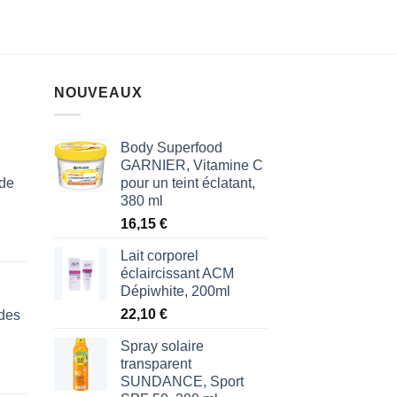
NOUVEAUX
Body Superfood
GARNIER, Vitamine C
 de
pour un teint éclatant,
380 ml
16,15
€
Lait corporel
éclaircissant ACM
Dépiwhite, 200ml
22,10
€
des
Spray solaire
transparent
SUNDANCE, Sport