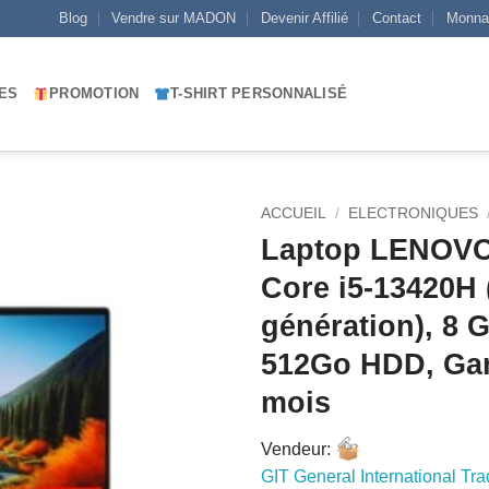
Blog
Vendre sur MADON
Devenir Affilié
Contact
Monna
ES
PROMOTION
T-SHIRT PERSONNALISÉ
ACCUEIL
/
ELECTRONIQUES
Laptop LENOVO 
AJOUTER
Core i5-13420H 
À MES
génération), 8 
FAVORIS
512Go HDD, Gar
mois
Vendeur:
GIT General International Tra