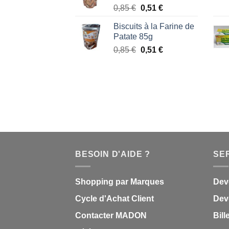
Le
Le
0,85
€
0,51
€
1,87 €.
1,53 €.
prix
prix
Biscuits à la Farine de
initial
actuel
Patate 85g
était :
est :
Le
Le
0,85
€
0,51
€
0,85 €.
0,51 €.
prix
prix
initial
actuel
était :
est :
0,85 €.
0,51 €.
BESOIN D'AIDE ?
SE
Shopping par Marques
Dev
Cycle d'Achat Client
Deve
Contacter MADON
Bill