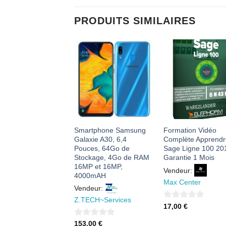
PRODUITS SIMILAIRES
AJOUTER
AJOUTER
AJOUTE
À MES
À MES
À MES
FAVORIS
FAVORIS
FAVORI
ue Dur Interne
Smartphone Samsung
Formation Vidéo
Gb SATA 5400RPM
Galaxie A30, 6,4
Complète Apprend
Pouces, 64Go de
Sage Ligne 100 20
Stockage, 4Go de RAM
Garantie 1 Mois
eur:
16MP et 16MP,
Vendeur:
a-wisecom
4000mAH
Max Center
Vendeur:
55
€
Z.TECH~Services
0
17,00
€
sur
0
153,00
€