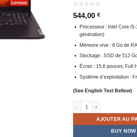
0
544,00
€
sur
Processeur : Intel Core i
5
génération)
Mémoire vive : 8 Go de R
Stockage : SSD de 512 G
Écran : 15,6 pouces, Full H
Système d’exploitation :
(See English Text Bellow)
quantité de Laptop LENOVO Int
AJOUTER AU P
BUY NOW