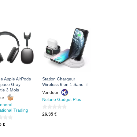
AJOUTER
AJOUTER
À MES
À MES
FAVORIS
FAVORIS
e Apple AirPods
Station Chargeur
pace Gray
Wireless 6 en 1 Sans fil
tie 3 Mois
Vendeur:
ur:
Nolano Gadget Plus
eneral
ational Trading
0
26,35
€
sur
00
€
5