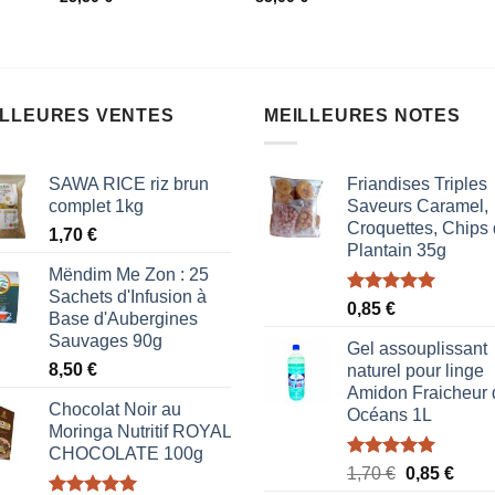
5
sur
sur
5
5
ILLEURES VENTES
MEILLEURES NOTES
SAWA RICE riz brun
Friandises Triples
complet 1kg
Saveurs Caramel,
Croquettes, Chips
1,70
€
Plantain 35g
Mëndim Me Zon : 25
Sachets d'Infusion à
Note
5.00
0,85
€
Base d'Aubergines
sur 5
Sauvages 90g
Gel assouplissant
8,50
€
naturel pour linge
Amidon Fraicheur 
Chocolat Noir au
Océans 1L
Moringa Nutritif ROYAL
CHOCOLATE 100g
Note
5.00
Le
Le
1,70
€
0,85
€
sur 5