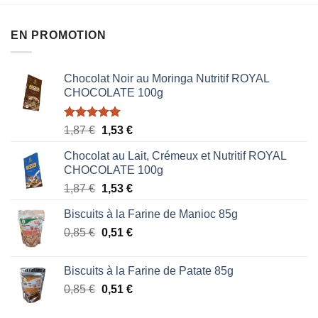
EN PROMOTION
Chocolat Noir au Moringa Nutritif ROYAL
CHOCOLATE 100g
Note
5.00
Le
Le
1,87
€
1,53
€
sur 5
prix
prix
Chocolat au Lait, Crémeux et Nutritif ROYAL
initial
actuel
CHOCOLATE 100g
était :
est :
Le
Le
1,87
€
1,53
€
1,87 €.
1,53 €.
prix
prix
Biscuits à la Farine de Manioc 85g
initial
actuel
Le
Le
0,85
€
était :
0,51
€
est :
prix
prix
1,87 €.
1,53 €.
initial
actuel
Biscuits à la Farine de Patate 85g
était :
est :
Le
Le
0,85
€
0,51
€
0,85 €.
0,51 €.
prix
prix