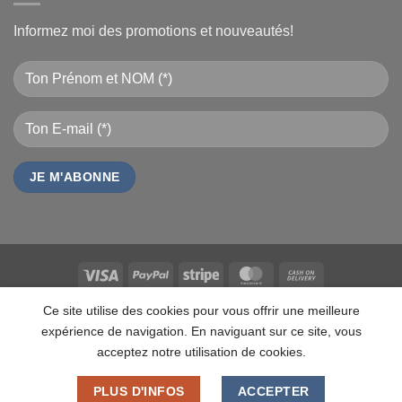
Informez moi des promotions et nouveautés!
Visa
PayPal
Stripe
MasterCard
Cash
On
QUI SOMMES NOUS
CONTACT
FAQ
CAREERS
MARQUES
Ce site utilise des cookies pour vous offrir une meilleure
Delivery
LES MARQUES
TESTZ
EN PROMO
DOCUMENTS
VENDEURS
expérience de navigation. En naviguant sur ce site, vous
ANALYTICS
MDN-SUITE-VENDEURS
MON-TSHIRT
IMPRESSION PERSONNALISÉE
acceptez notre utilisation de cookies.
FÊTE DES MÈRES 31 MAI 2026 CAMEROUN
PASS LIVRAISON & SERVICE
PLUS D'INFOS
ACCEPTER
Copyright 2026 ©
MADON DEV