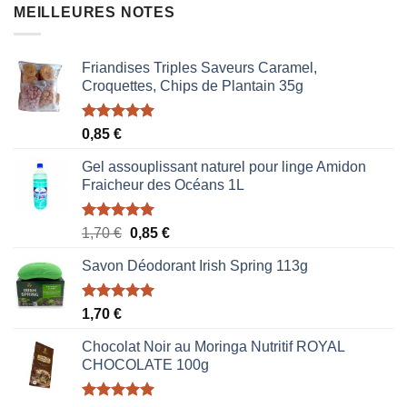
MEILLEURES NOTES
Friandises Triples Saveurs Caramel,
Croquettes, Chips de Plantain 35g
Note
5.00
0,85
€
sur 5
Gel assouplissant naturel pour linge Amidon
Fraicheur des Océans 1L
Note
5.00
Le
Le
1,70
€
0,85
€
sur 5
prix
prix
Savon Déodorant Irish Spring 113g
initial
actuel
était :
est :
1,70 €.
0,85 €.
Note
5.00
1,70
€
sur 5
Chocolat Noir au Moringa Nutritif ROYAL
CHOCOLATE 100g