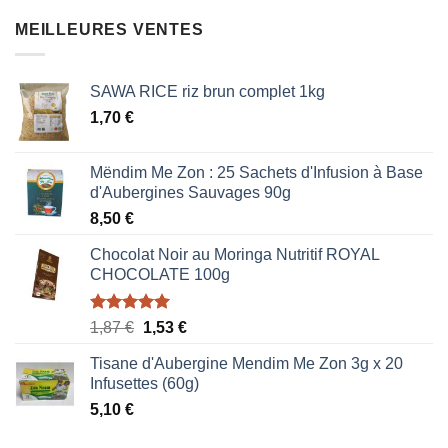
initial
actuel
était :
est :
MEILLEURES VENTES
0,85 €.
0,51 €.
SAWA RICE riz brun complet 1kg
1,70
€
Mëndim Me Zon : 25 Sachets d'Infusion à Base
d'Aubergines Sauvages 90g
8,50
€
Chocolat Noir au Moringa Nutritif ROYAL
CHOCOLATE 100g
Note
5.00
Le
Le
1,87
€
1,53
€
sur 5
prix
prix
Tisane d'Aubergine Mendim Me Zon 3g x 20
initial
actuel
Infusettes (60g)
était :
est :
5,10
€
1,87 €.
1,53 €.