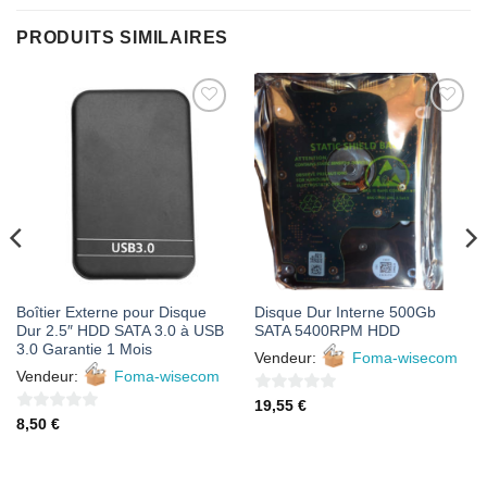
PRODUITS SIMILAIRES
AJOUTER
AJOUTER
À MES
À MES
FAVORIS
FAVORIS
Boîtier Externe pour Disque
Disque Dur Interne 500Gb
Dur 2.5″ HDD SATA 3.0 à USB
SATA 5400RPM HDD
3.0 Garantie 1 Mois
Vendeur:
Foma-wisecom
Vendeur:
Foma-wisecom
0
19,55
€
0
8,50
€
sur
sur
5
5