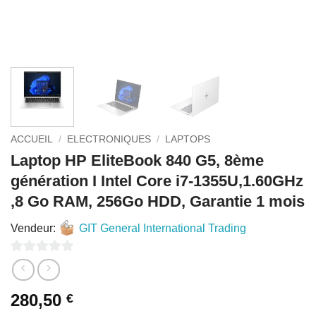
ACCUEIL
/
ELECTRONIQUES
/
LAPTOPS
Laptop HP EliteBook 840 G5, 8ème
génération I Intel Core i7-1355U,1.60GHz
,8 Go RAM, 256Go HDD, Garantie 1 mois
Vendeur:
GIT General International Trading
0
sur
280,50
€
5