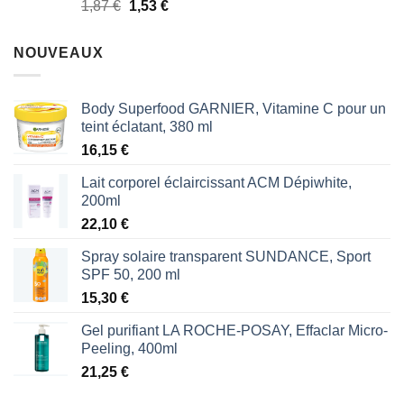
Note
5.00
Le
Le
1,87
€
1,53
€
sur 5
prix
prix
initial
actuel
NOUVEAUX
était :
est :
1,87 €.
1,53 €.
Body Superfood GARNIER, Vitamine C pour un
teint éclatant, 380 ml
16,15
€
Lait corporel éclaircissant ACM Dépiwhite,
200ml
22,10
€
Spray solaire transparent SUNDANCE, Sport
SPF 50, 200 ml
15,30
€
Gel purifiant LA ROCHE-POSAY, Effaclar Micro-
Peeling, 400ml
21,25
€