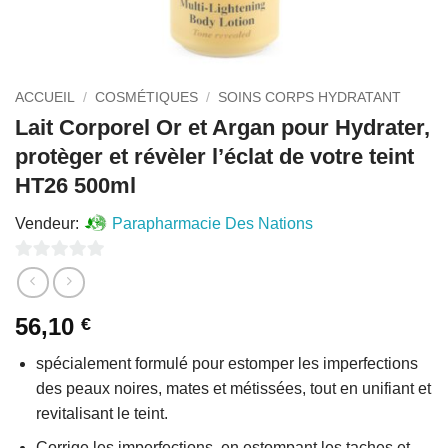
ACCUEIL
/
COSMÉTIQUES
/
SOINS CORPS HYDRATANT
Lait Corporel Or et Argan pour Hydrater,
protèger et révèler l’éclat de votre teint
HT26 500ml
Vendeur:
Parapharmacie Des Nations
0
sur
56,10
€
5
spécialement formulé pour estomper les imperfections
des peaux noires, mates et métissées, tout en unifiant et
revitalisant le teint.
Corrige les imperfections, en estompant les taches et