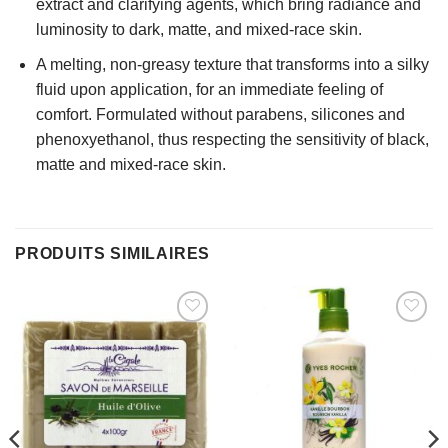
extract and clarifying agents, which bring radiance and
luminosity to dark, matte, and mixed-race skin.
A melting, non-greasy texture that transforms into a silky
fluid upon application, for an immediate feeling of
comfort. Formulated without parabens, silicones and
phenoxyethanol, thus respecting the sensitivity of black,
matte and mixed-race skin.
PRODUITS SIMILAIRES
AJOUTER
AJOUTER
À MES
À MES
FAVORIS
FAVORIS