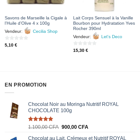
Savons de Marseille la Cigale à
Lait Corps Sensuel à la Vanille
l’Huile d’Olive 4 x 100g
Bourbon pour Hydratation Yves
Rocher 390ml
Vendeur:
Cecilia Shop
Vendeur:
Let's Deco
0
5,10
€
0
15,30
€
sur
sur
5
5
EN PROMOTION
Chocolat Noir au Moringa Nutritif ROYAL
CHOCOLATE 100g
Note
5.00
Le
Le
1.100,00
CFA
900,00
CFA
sur 5
prix
prix
Chocolat au Lait, Crémeux et Nutritif ROYAL
initial
actuel