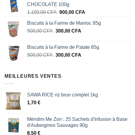
CHOCOLATE 100g
était :
est :
Le
Le
1.100,00
CFA
900,00
CFA
1.100,00 CFA.
900,00 CFA.
prix
prix
Biscuits à la Farine de Manioc 85g
initial
actuel
Le
Le
500,00
CFA
300,00
était :
CFA
est :
prix
prix
1.100,00 CFA.
900,00 CFA.
initial
actuel
Biscuits à la Farine de Patate 85g
était :
est :
Le
Le
500,00
CFA
300,00
CFA
500,00 CFA.
300,00 CFA.
prix
prix
initial
actuel
était :
est :
MEILLEURES VENTES
500,00 CFA.
300,00 CFA.
SAWA RICE riz brun complet 1kg
1,70
€
Mëndim Me Zon : 25 Sachets d'Infusion à Base
d'Aubergines Sauvages 90g
8,50
€