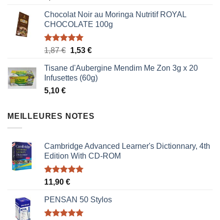
Chocolat Noir au Moringa Nutritif ROYAL
CHOCOLATE 100g
Note
5.00
Le
Le
1,87
€
1,53
€
sur 5
prix
prix
Tisane d'Aubergine Mendim Me Zon 3g x 20
initial
actuel
Infusettes (60g)
était :
est :
5,10
€
1,87 €.
1,53 €.
MEILLEURES NOTES
Cambridge Advanced Learner's Dictionnary, 4th
Edition With CD-ROM
Note
5.00
11,90
€
sur 5
PENSAN 50 Stylos