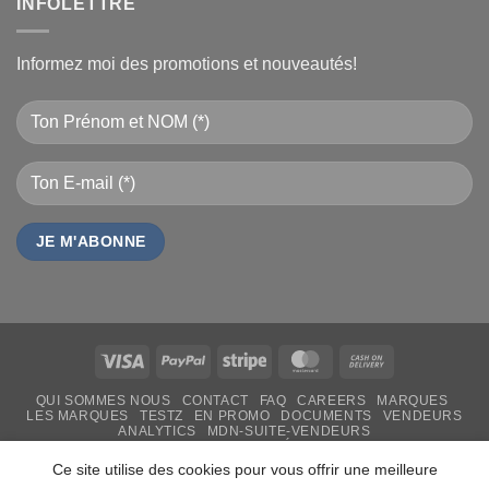
INFOLETTRE
Informez moi des promotions et nouveautés!
Visa
PayPal
Stripe
MasterCard
Cash
On
QUI SOMMES NOUS
CONTACT
FAQ
CAREERS
MARQUES
Delivery
LES MARQUES
TESTZ
EN PROMO
DOCUMENTS
VENDEURS
ANALYTICS
MDN-SUITE-VENDEURS
IMPRESSION PERSONNALISÉE
MON-TSHIRT
FÊTE DES MÈRES 31 MAI 2026 CAMEROUN
Ce site utilise des cookies pour vous offrir une meilleure
PASS LIVRAISON & SERVICE