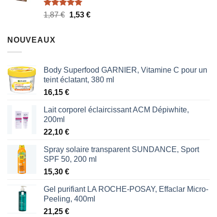
Note
5.00
Le
Le
1,87
€
1,53
€
sur 5
prix
prix
initial
actuel
NOUVEAUX
était :
est :
1,87 €.
1,53 €.
Body Superfood GARNIER, Vitamine C pour un
teint éclatant, 380 ml
16,15
€
Lait corporel éclaircissant ACM Dépiwhite,
200ml
22,10
€
Spray solaire transparent SUNDANCE, Sport
SPF 50, 200 ml
15,30
€
Gel purifiant LA ROCHE-POSAY, Effaclar Micro-
Peeling, 400ml
21,25
€