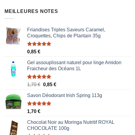
MEILLEURES NOTES
Friandises Triples Saveurs Caramel,
Croquettes, Chips de Plantain 35g
Note
5.00
0,85
€
sur 5
Gel assouplissant naturel pour linge Amidon
Fraicheur des Océans 1L
Note
5.00
Le
Le
1,70
€
0,85
€
sur 5
prix
prix
Savon Déodorant Irish Spring 113g
initial
actuel
était :
est :
1,70 €.
0,85 €.
Note
5.00
1,70
€
sur 5
Chocolat Noir au Moringa Nutritif ROYAL
CHOCOLATE 100g