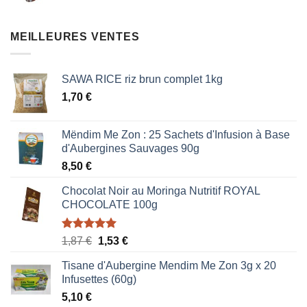
prix
prix
initial
actuel
était :
est :
MEILLEURES VENTES
0,85 €.
0,51 €.
SAWA RICE riz brun complet 1kg
1,70
€
Mëndim Me Zon : 25 Sachets d'Infusion à Base
d'Aubergines Sauvages 90g
8,50
€
Chocolat Noir au Moringa Nutritif ROYAL
CHOCOLATE 100g
Note
5.00
Le
Le
1,87
€
1,53
€
sur 5
prix
prix
Tisane d'Aubergine Mendim Me Zon 3g x 20
initial
actuel
Infusettes (60g)
était :
est :
5,10
€
1,87 €.
1,53 €.