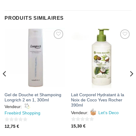
PRODUITS SIMILAIRES
AJOUTER
AJOUTER
À MES
À MES
FAVORIS
FAVORIS
Gel de Douche et Shampoing
Lait Corporel Hydratant à la
Longrich 2 en 1, 300ml
Noix de Coco Yves Rocher
390ml
Vendeur:
Vendeur:
Let's Deco
Freebird Shopping
0
0
15,30
€
12,75
€
sur
sur