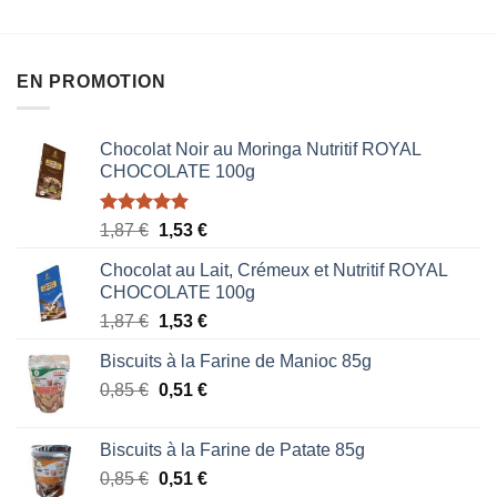
5
5
EN PROMOTION
Chocolat Noir au Moringa Nutritif ROYAL
CHOCOLATE 100g
Note
5.00
Le
Le
1,87
€
1,53
€
sur 5
prix
prix
Chocolat au Lait, Crémeux et Nutritif ROYAL
initial
actuel
CHOCOLATE 100g
était :
est :
Le
Le
1,87
€
1,53
€
1,87 €.
1,53 €.
prix
prix
Biscuits à la Farine de Manioc 85g
initial
actuel
Le
Le
0,85
€
était :
0,51
€
est :
prix
prix
1,87 €.
1,53 €.
initial
actuel
Biscuits à la Farine de Patate 85g
était :
est :
Le
Le
0,85
€
0,51
€
0,85 €.
0,51 €.